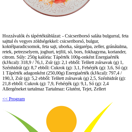
Hozzávalók és tápértéktáblázat: - Csicseriborsó saláta bulgurral, feta
sajttal és vegyes zöldségekkel: csicseriborsó, bulgur,
koktélparadicsomok, feta sajt, uborka, sárgarépa, zeller, gránátalma,
retek, petrezselyem, joghurt, tejföl, só, bors, fokhagyma, koriander,
citrom. Súly: 250g kalória: Tápérték 100g-onként Energiaérték
(kJ/kcal): 318,9 / 76,1, Zsír (g): 2,1 ebből: Telített zsírsavak (g) 1,
Szénhidrát (g): 8,7 ebből: Cukrok (g): 3,1, Fehérjék (g): 3,6, Só (g):
1 Tápérték adagonként (250,00g) Energiaérték (kJ/kcal): 797,4 /
190,3, Zsír (g): 5,2 ebből: Telített zsírsavak (g) 2,5, Szénhidrát (g):
21,8 ebből: Cukrok (g): 7,9, Fehérjék (g): 9,1, Só (g): 2,4
Allergéneket tartalmaz Tartalmaz: Glutént, Tejet, Zellert
<< Program