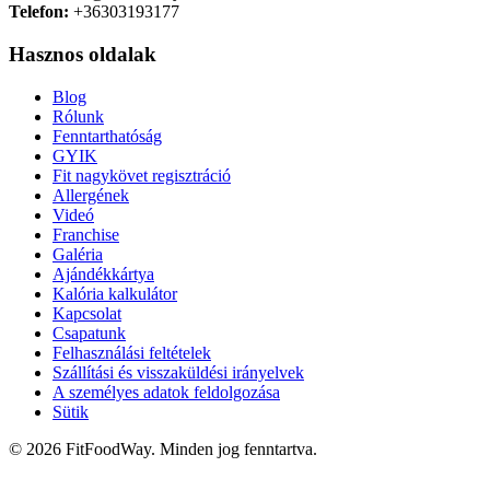
Telefon:
+36303193177
Hasznos oldalak
Blog
Rólunk
Fenntarthatóság
GYIK
Fit nagykövet regisztráció
Allergének
Videó
Franchise
Galéria
Ajándékkártya
Kalória kalkulátor
Kapcsolat
Csapatunk
Felhasználási feltételek
Szállítási és visszaküldési irányelvek
A személyes adatok feldolgozása
Sütik
© 2026 FitFoodWay. Minden jog fenntartva.