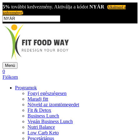
5%
további kedvezmény. Aktiválja a kódot
NYÁR
Alkalmazd a
kedvezményt!
Menü
0
Fiókom
Programok
Fogyj egészségesen
Maradj fitt
Növeld az izomtömegedet
Fit & Detox
Business Lunch
Vegán Business Lunch
Nutri Balance
Low Carb Keto
Pescetáriánus