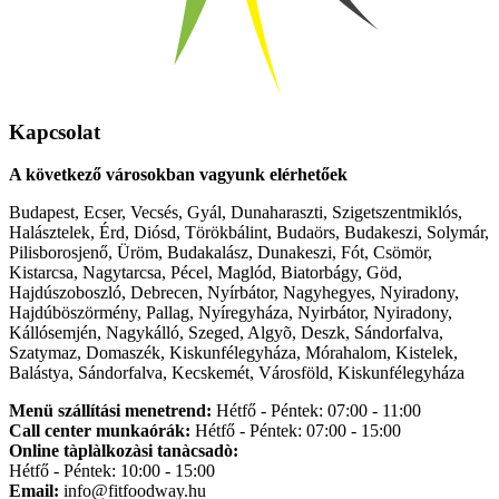
Kapcsolat
A következő városokban vagyunk elérhetőek
Budapest, Ecser, Vecsés, Gyál, Dunaharaszti, Szigetszentmiklós,
Halásztelek, Érd, Diósd, Törökbálint, Budaörs, Budakeszi, Solymár,
Pilisborosjenő, Üröm, Budakalász, Dunakeszi, Fót, Csömör,
Kistarcsa, Nagytarcsa, Pécel, Maglód, Biatorbágy, Göd,
Hajdúszoboszló, Debrecen, Nyírbátor, Nagyhegyes, Nyiradony,
Hajdúböszörmény, Pallag, Nyíregyháza, Nyirbátor, Nyiradony,
Kállósemjén, Nagykálló, Szeged, Algyõ, Deszk, Sándorfalva,
Szatymaz, Domaszék, Kiskunfélegyháza, Mórahalom, Kistelek,
Balástya, Sándorfalva, Kecskemét, Városföld, Kiskunfélegyháza
Menü szállítási menetrend:
Hétfő - Péntek: 07:00 - 11:00
Call center munkaórák:
Hétfő - Péntek: 07:00 - 15:00
Online tàplàlkozàsi tanàcsadò:
Hétfő - Péntek: 10:00 - 15:00
Email:
info@fitfoodway.hu