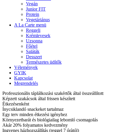
Vegán
Junior FIT
Protein
Vegetáriánus
A La Carte menü
Reggeli
Krémlevesek
Uzsonna
Főétel
Saláták
Desszert
Természetes üdítők
Vélemények
GYIK
Kapcsolat
Megrendelés
Professzionális táplálkozási szakértők által összeállított
Képzett szakácsok által frissen készített
Étkezésenként
Ínycsiklandó snackeket tartalmaz
Egy terv minden étkezési igényhez
Környezetbarát és biológiailag lebomló csomagolás
Akár 20% folyamatos kedvezmény
Ingyenes házhozszállítás (reggel 7 óràtól)