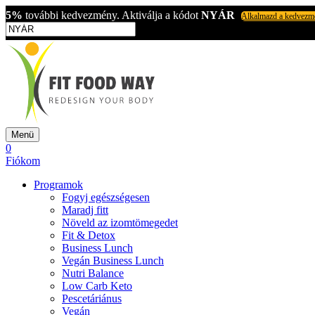
5%
további kedvezmény. Aktiválja a kódot
NYÁR
Alkalmazd a kedvezm
Menü
0
Fiókom
Programok
Fogyj egészségesen
Maradj fitt
Növeld az izomtömegedet
Fit & Detox
Business Lunch
Vegán Business Lunch
Nutri Balance
Low Carb Keto
Pescetáriánus
Vegán