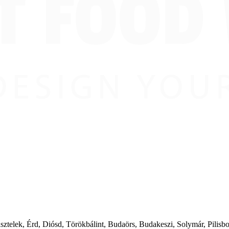
ásztelek, Érd, Diósd, Törökbálint, Budaörs, Budakeszi, Solymár, Pilis