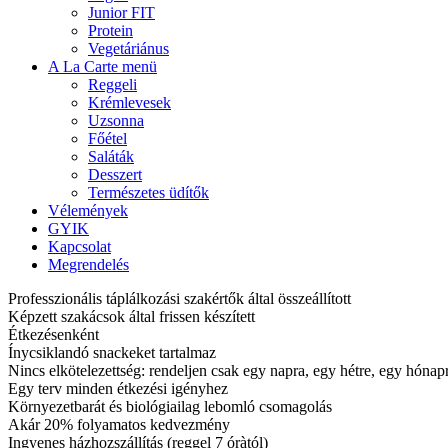
Junior FIT
Protein
Vegetáriánus
A La Carte menü
Reggeli
Krémlevesek
Uzsonna
Főétel
Saláták
Desszert
Természetes üdítők
Vélemények
GYIK
Kapcsolat
Megrendelés
Professzionális táplálkozási szakértők által összeállított
Képzett szakácsok által frissen készített
Étkezésenként
Ínycsiklandó snackeket tartalmaz
Nincs elkötelezettség: rendeljen csak egy napra, egy hétre, egy hóna
Egy terv minden étkezési igényhez
Környezetbarát és biológiailag lebomló csomagolás
Akár 20% folyamatos kedvezmény
Ingyenes házhozszállítás (reggel 7 óràtól)