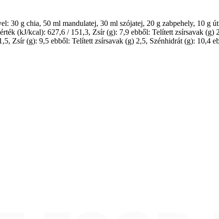
l: 30 g chia, 50 ml mandulatej, 30 ml szójatej, 20 g zabpehely, 10 g út
(kJ/kcal): 627,6 / 151,3, Zsír (g): 7,9 ebből: Telített zsírsavak (g) 2,
, Zsír (g): 9,5 ebből: Telített zsírsavak (g) 2,5, Szénhidrát (g): 10,4 e