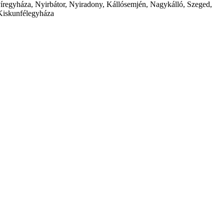
íregyháza, Nyirbátor, Nyiradony, Kállósemjén, Nagykálló, Szeged,
Kiskunfélegyháza