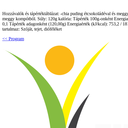
Hozzávalók és tápértéktáblázat: -chia puding étcsokoládéval és meggye
meggy kompótból. Súly: 120g kalória: Tápérték 100g-onként Energiaérték 
0,1 Tápérték adagonként (120,00g) Energiaérték (kJ/kcal): 753,2 / 181,5
tartalmaz: Szóját, tejet, dióféléket
<< Program