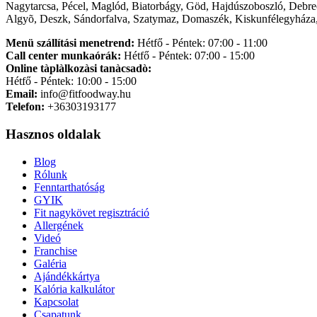
Nagytarcsa, Pécel, Maglód, Biatorbágy, Göd, Hajdúszoboszló, Debre
Algyõ, Deszk, Sándorfalva, Szatymaz, Domaszék, Kiskunfélegyháza,
Menü szállítási menetrend:
Hétfő - Péntek: 07:00 - 11:00
Call center munkaórák:
Hétfő - Péntek: 07:00 - 15:00
Online tàplàlkozàsi tanàcsadò:
Hétfő - Péntek: 10:00 - 15:00
Email:
info@fitfoodway.hu
Telefon:
+36303193177
Hasznos oldalak
Blog
Rólunk
Fenntarthatóság
GYIK
Fit nagykövet regisztráció
Allergének
Videó
Franchise
Galéria
Ajándékkártya
Kalória kalkulátor
Kapcsolat
Csapatunk