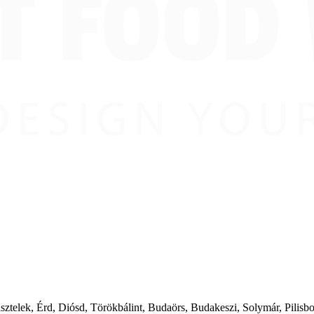
ásztelek, Érd, Diósd, Törökbálint, Budaörs, Budakeszi, Solymár, Pilis