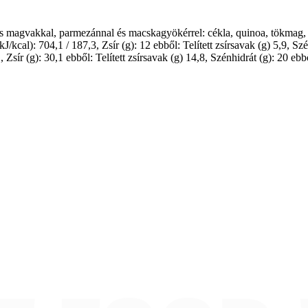
yes magvakkal, parmezánnal és macskagyökérrel: cékla, quinoa, tökmag, 
kcal): 704,1 / 187,3, Zsír (g): 12 ebből: Telített zsírsavak (g) 5,9, Szé
sír (g): 30,1 ebből: Telített zsírsavak (g) 14,8, Szénhidrát (g): 20 ebb