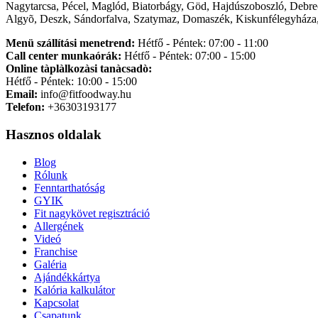
Nagytarcsa, Pécel, Maglód, Biatorbágy, Göd, Hajdúszoboszló, Debre
Algyõ, Deszk, Sándorfalva, Szatymaz, Domaszék, Kiskunfélegyháza,
Menü szállítási menetrend:
Hétfő - Péntek: 07:00 - 11:00
Call center munkaórák:
Hétfő - Péntek: 07:00 - 15:00
Online tàplàlkozàsi tanàcsadò:
Hétfő - Péntek: 10:00 - 15:00
Email:
info@fitfoodway.hu
Telefon:
+36303193177
Hasznos oldalak
Blog
Rólunk
Fenntarthatóság
GYIK
Fit nagykövet regisztráció
Allergének
Videó
Franchise
Galéria
Ajándékkártya
Kalória kalkulátor
Kapcsolat
Csapatunk