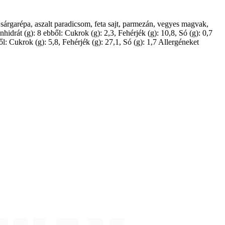
sárgarépa, aszalt paradicsom, feta sajt, parmezán, vegyes magvak,
nhidrát (g): 8 ebből: Cukrok (g): 2,3, Fehérjék (g): 10,8, Só (g): 0,7
ől: Cukrok (g): 5,8, Fehérjék (g): 27,1, Só (g): 1,7 Allergéneket