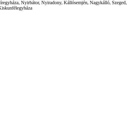
íregyháza, Nyirbátor, Nyiradony, Kállósemjén, Nagykálló, Szeged,
Kiskunfélegyháza