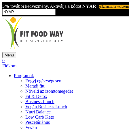
5%
további kedvezmény. Aktiválja a kódot
NYÁR
Alkalmazd a kedvezm
Menü
0
Fiókom
Programok
Fogyj egészségesen
Maradj fitt
Növeld az izomtömegedet
Fit & Detox
Business Lunch
Vegán Business Lunch
Nutri Balance
Low Carb Keto
Pescetáriánus
Vegán