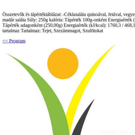
Összetevők és tápértéktáblázat: -Céklasaláta quinoával, fetával, veg
madár saláta Súly: 250g kalória: Tápérték 100g-onként Energiaérték (kJ/
Tápérték adagonként (250,00g) Energiaérték (kJ/kcal): 1760,3 / 468,1, Z
tartalmaz Tartalmaz: Tejet, Szezámmagot, Szulfitokat
<< Program