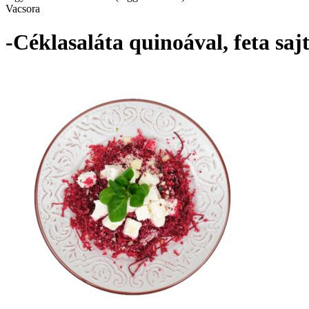
Vacsora
-Céklasaláta quinoával, feta sa