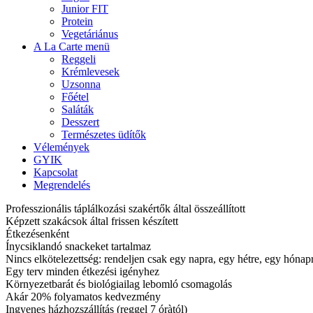
Junior FIT
Protein
Vegetáriánus
A La Carte menü
Reggeli
Krémlevesek
Uzsonna
Főétel
Saláták
Desszert
Természetes üdítők
Vélemények
GYIK
Kapcsolat
Megrendelés
Professzionális táplálkozási szakértők által összeállított
Képzett szakácsok által frissen készített
Étkezésenként
Ínycsiklandó snackeket tartalmaz
Nincs elkötelezettség: rendeljen csak egy napra, egy hétre, egy hóna
Egy terv minden étkezési igényhez
Környezetbarát és biológiailag lebomló csomagolás
Akár 20% folyamatos kedvezmény
Ingyenes házhozszállítás (reggel 7 óràtól)