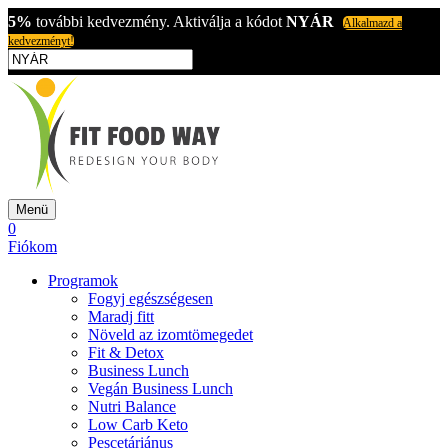
5%
további kedvezmény. Aktiválja a kódot
NYÁR
Alkalmazd a
kedvezményt!
Menü
0
Fiókom
Programok
Fogyj egészségesen
Maradj fitt
Növeld az izomtömegedet
Fit & Detox
Business Lunch
Vegán Business Lunch
Nutri Balance
Low Carb Keto
Pescetáriánus