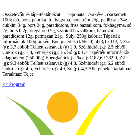
Összetevők és tápértéktáblázat: - "caponata" csirkével: csirkemell
100g (só, bors, paprika, fokhagyma, borskrém 25g, padlizsán 34g,
cukkini 34g, bors 24g, paradicsom, friss bazsalikom, fokhagyma, só
2g, bors 0.2g, oregánó 0.5g, szárított bazsalikom, hámozott
paradicsom 12g, parmezán 21g). Súly: 250g kalória: Tápérték
információk 100g-onként Energiaérték (kJ/kcal): 473,1 / 113,2, Zsír
(g): 3,7 ebből: Telített zsírsavak (g) 1,9, Szénhidrát (g): 2,5 ebből:
Cukrok (g): 1,8, Fehérjék (g): 16, Só (g): 1,7 Tápérték információk
adagonként (250,00g) Energiaérték (kJ/kcal): 1182,6 / 282,9, Zsír
(g): 9,3 ebből: Telített zsírsavak (g) 4,8, Szénhidrát (g): 6,2 ebből:
Cukrok (g): 4,5, Fehérjék (g): 40, Só (g): 4,3 Allergéneket tartalmaz
Tartalmaz: Tejet
<< Program