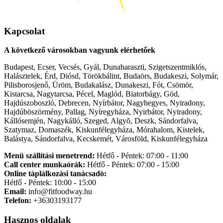
Kapcsolat
A következő városokban vagyunk elérhetőek
Budapest, Ecser, Vecsés, Gyál, Dunaharaszti, Szigetszentmiklós,
Halásztelek, Érd, Diósd, Törökbálint, Budaörs, Budakeszi, Solymár,
Pilisborosjenő, Üröm, Budakalász, Dunakeszi, Fót, Csömör,
Kistarcsa, Nagytarcsa, Pécel, Maglód, Biatorbágy, Göd,
Hajdúszoboszló, Debrecen, Nyírbátor, Nagyhegyes, Nyiradony,
Hajdúböszörmény, Pallag, Nyíregyháza, Nyirbátor, Nyiradony,
Kállósemjén, Nagykálló, Szeged, Algyõ, Deszk, Sándorfalva,
Szatymaz, Domaszék, Kiskunfélegyháza, Mórahalom, Kistelek,
Balástya, Sándorfalva, Kecskemét, Városföld, Kiskunfélegyháza
Menü szállítási menetrend:
Hétfő - Péntek: 07:00 - 11:00
Call center munkaórák:
Hétfő - Péntek: 07:00 - 15:00
Online tàplàlkozàsi tanàcsadò:
Hétfő - Péntek: 10:00 - 15:00
Email:
info@fitfoodway.hu
Telefon:
+36303193177
Hasznos oldalak