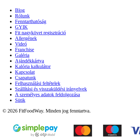
Blog
Rólunk
Fenntarthatóság
GYIK
Fit nagykövet regisztráció
Allergének
Videó
Franchise
Galéria
Ajándékkártya
Kalória kalkulátor
Kapcsolat
Csapatunk
Felhasználási feltételek
Szállítási és visszaküldési irányelvek
A személyes adatok feldolgozása
Sütik
© 2026 FitFoodWay. Minden jog fenntartva.