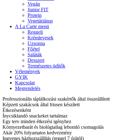
Vegán
Junior FIT
Protein
Vegetáriánus
A La Carte menü
Reggeli
Krémlevesek
Uzsonna
Főétel
Saláták
Desszert
Természetes üdítők
Vélemények
GYIK
Kapcsolat
Megrendelés
Professzionális táplálkozási szakértők által összeállított
Képzett szakácsok által frissen készített
Étkezésenként
Ínycsiklandó snackeket tartalmaz
Egy terv minden étkezési igényhez
Környezetbarát és biológiailag lebomló csomagolás
Akár 20% folyamatos kedvezmény
Ingyenes házhozszállítás (reggel 7 óràtól)