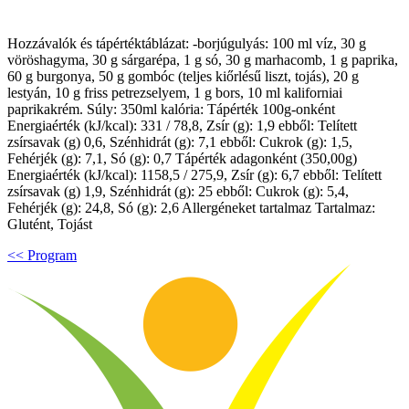
Hozzávalók és tápértéktáblázat: -borjúgulyás: 100 ml víz, 30 g
vöröshagyma, 30 g sárgarépa, 1 g só, 30 g marhacomb, 1 g paprika,
60 g burgonya, 50 g gombóc (teljes kiőrlésű liszt, tojás), 20 g
lestyán, 10 g friss petrezselyem, 1 g bors, 10 ml kaliforniai
paprikakrém. Súly: 350ml kalória: Tápérték 100g-onként
Energiaérték (kJ/kcal): 331 / 78,8, Zsír (g): 1,9 ebből: Telített
zsírsavak (g) 0,6, Szénhidrát (g): 7,1 ebből: Cukrok (g): 1,5,
Fehérjék (g): 7,1, Só (g): 0,7 Tápérték adagonként (350,00g)
Energiaérték (kJ/kcal): 1158,5 / 275,9, Zsír (g): 6,7 ebből: Telített
zsírsavak (g) 1,9, Szénhidrát (g): 25 ebből: Cukrok (g): 5,4,
Fehérjék (g): 24,8, Só (g): 2,6 Allergéneket tartalmaz Tartalmaz:
Glutént, Tojást
<< Program