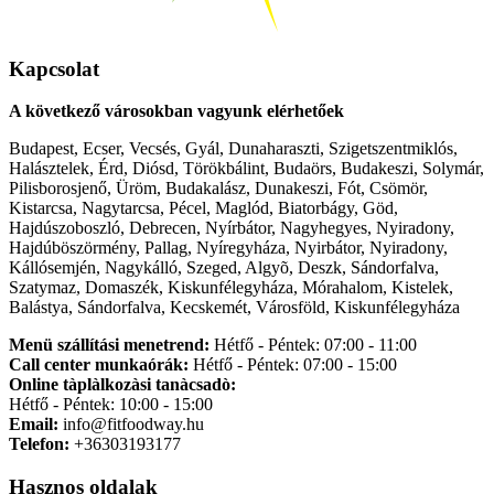
Kapcsolat
A következő városokban vagyunk elérhetőek
Budapest, Ecser, Vecsés, Gyál, Dunaharaszti, Szigetszentmiklós,
Halásztelek, Érd, Diósd, Törökbálint, Budaörs, Budakeszi, Solymár,
Pilisborosjenő, Üröm, Budakalász, Dunakeszi, Fót, Csömör,
Kistarcsa, Nagytarcsa, Pécel, Maglód, Biatorbágy, Göd,
Hajdúszoboszló, Debrecen, Nyírbátor, Nagyhegyes, Nyiradony,
Hajdúböszörmény, Pallag, Nyíregyháza, Nyirbátor, Nyiradony,
Kállósemjén, Nagykálló, Szeged, Algyõ, Deszk, Sándorfalva,
Szatymaz, Domaszék, Kiskunfélegyháza, Mórahalom, Kistelek,
Balástya, Sándorfalva, Kecskemét, Városföld, Kiskunfélegyháza
Menü szállítási menetrend:
Hétfő - Péntek: 07:00 - 11:00
Call center munkaórák:
Hétfő - Péntek: 07:00 - 15:00
Online tàplàlkozàsi tanàcsadò:
Hétfő - Péntek: 10:00 - 15:00
Email:
info@fitfoodway.hu
Telefon:
+36303193177
Hasznos oldalak