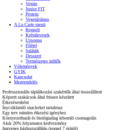
Vegán
Junior FIT
Protein
Vegetáriánus
A La Carte menü
Reggeli
Krémlevesek
Uzsonna
Főétel
Saláták
Desszert
Természetes üdítők
Vélemények
GYIK
Kapcsolat
Megrendelés
Professzionális táplálkozási szakértők által összeállított
Képzett szakácsok által frissen készített
Étkezésenként
Ínycsiklandó snackeket tartalmaz
Egy terv minden étkezési igényhez
Környezetbarát és biológiailag lebomló csomagolás
Akár 20% folyamatos kedvezmény
Ingyenes házhozszállítás (reggel 7 óràtól)