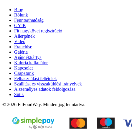
Blog
Rólunk
Fenntarthatóság
GYIK
Fit nagykövet regisztráció
Allergének
Videó
Franchise
Galéria
Ajándékkártya
Kalória kalkulátor
Kapcsolat
Csapatunk
Felhasználási feltételek
Szállítási és visszaküldési irányelvek
A személyes adatok feldolgozása
Sütik
© 2026 FitFoodWay. Minden jog fenntartva.