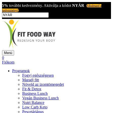
5%
további kedvezmény. Aktiválja a kódot
NYÁR
Alkalmazd a
kedvezményt!
Menü
0
Fiókom
Programok
Fogyj egészségesen
Maradj fitt
Növeld az izomtömegedet
Fit & Detox
Business Lunch
Vegán Business Lunch
Nutri Balance
Low Carb Keto
Pescetáriánus