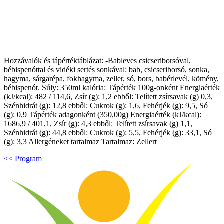
Hozzávalók és tápértéktáblázat: -Bableves csicseriborsóval,
bébispenóttal és vidéki sertés sonkával: bab, csicseriborsó, sonka,
hagyma, sárgarépa, fokhagyma, zeller, só, bors, babérlevél, kömény,
bébispenót. Súly: 350ml kalória: Tápérték 100g-onként Energiaérték
(kJ/kcal): 482 / 114,6, Zsír (g): 1,2 ebből: Telített zsírsavak (g) 0,3,
Szénhidrát (g): 12,8 ebből: Cukrok (g): 1,6, Fehérjék (g): 9,5, Só
(g): 0,9 Tápérték adagonként (350,00g) Energiaérték (kJ/kcal):
1686,9 / 401,1, Zsír (g): 4,3 ebből: Telített zsírsavak (g) 1,1,
Szénhidrát (g): 44,8 ebből: Cukrok (g): 5,5, Fehérjék (g): 33,1, Só
(g): 3,3 Allergéneket tartalmaz Tartalmaz: Zellert
<< Program