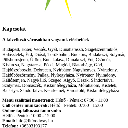
Kapcsolat
A következő városokban vagyunk elérhetőek
Budapest, Ecser, Vecsés, Gyál, Dunaharaszti, Szigetszentmiklós,
Halásztelek, Érd, Diósd, Törökbálint, Budaörs, Budakeszi, Solymár,
Pilisborosjenő, Üröm, Budakalász, Dunakeszi, Fót, Csömör,
Kistarcsa, Nagytarcsa, Pécel, Maglód, Biatorbágy, Göd,
Hajdúszoboszló, Debrecen, Nyírbátor, Nagyhegyes, Nyiradony,
Hajdúböszörmény, Pallag, Nyíregyháza, Nyirbátor, Nyiradony,
Kállósemjén, Nagykálló, Szeged, Algyõ, Deszk, Sándorfalva,
Szatymaz, Domaszék, Kiskunfélegyháza, Mórahalom, Kistelek,
Balástya, Sándorfalva, Kecskemét, Városföld, Kiskunfélegyháza
Menü szállítási menetrend:
Hétfő - Péntek: 07:00 - 11:00
Call center munkaórák:
Hétfő - Péntek: 07:00 - 15:00
Online tàplàlkozàsi tanàcsadò:
Hétfő - Péntek: 10:00 - 15:00
Email:
info@fitfoodway.hu
Telefon:
+36303193177