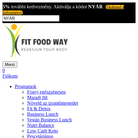
5%
további kedvezmény. Aktiválja a kódot
NYÁR
Alkalmazd a
kedvezményt!
Menü
0
Fiókom
Programok
Fogyj egészségesen
Maradj fitt
Növeld az izomtömegedet
Fit & Detox
Business Lunch
Vegán Business Lunch
Nutri Balance
Low Carb Keto
Pescetáriánus