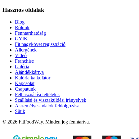
Hasznos oldalak
Blog
Rólunk
Fenntarthatóság
GYIK
Fit nagykövet regisztráció
Allergének
Videó
Franchise
Galéria
Ajándékkártya
Kalória kalkulátor
Kapcsolat
Csapatunk
Felhasználási feltételek
Szállítási és visszaküldési irányelvek
A személyes adatok feldolgozása
Sütik
© 2026 FitFoodWay. Minden jog fenntartva.