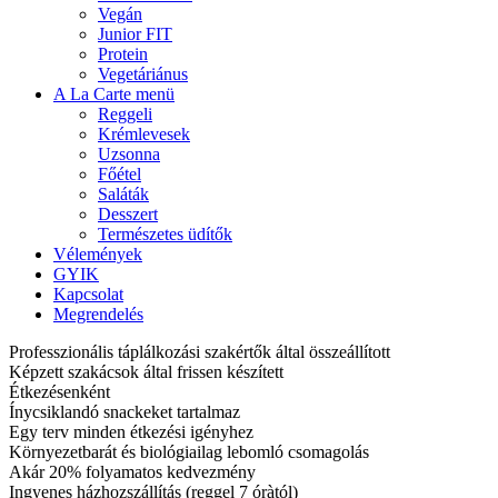
Vegán
Junior FIT
Protein
Vegetáriánus
A La Carte menü
Reggeli
Krémlevesek
Uzsonna
Főétel
Saláták
Desszert
Természetes üdítők
Vélemények
GYIK
Kapcsolat
Megrendelés
Professzionális táplálkozási szakértők által összeállított
Képzett szakácsok által frissen készített
Étkezésenként
Ínycsiklandó snackeket tartalmaz
Egy terv minden étkezési igényhez
Környezetbarát és biológiailag lebomló csomagolás
Akár 20% folyamatos kedvezmény
Ingyenes házhozszállítás (reggel 7 óràtól)