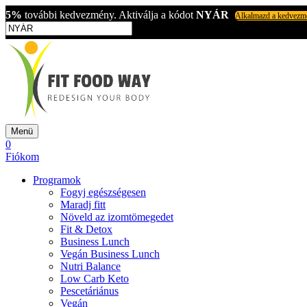
5%
további kedvezmény. Aktiválja a kódot
NYÁR
Alkalmazd a kedvezm
Menü
0
Fiókom
Programok
Fogyj egészségesen
Maradj fitt
Növeld az izomtömegedet
Fit & Detox
Business Lunch
Vegán Business Lunch
Nutri Balance
Low Carb Keto
Pescetáriánus
Vegán