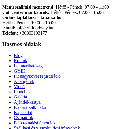
Menü szállítási menetrend:
Hétfő - Péntek: 07:00 - 11:00
Call center munkaórák:
Hétfő - Péntek: 07:00 - 15:00
Online tàplàlkozàsi tanàcsadò:
Hétfő - Péntek: 10:00 - 15:00
Email:
info@fitfoodway.hu
Telefon:
+36303193177
Hasznos oldalak
Blog
Rólunk
Fenntarthatóság
GYIK
Fit nagykövet regisztráció
Allergének
Videó
Franchise
Galéria
Ajándékkártya
Kalória kalkulátor
Kapcsolat
Csapatunk
Felhasználási feltételek
Szállítási és visszaküldési irányelvek