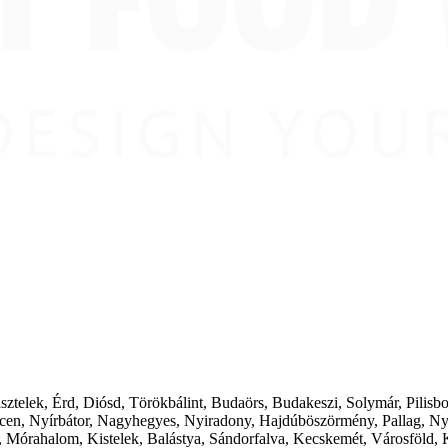
ásztelek, Érd, Diósd, Törökbálint, Budaörs, Budakeszi, Solymár, Pilis
cen, Nyírbátor, Nagyhegyes, Nyiradony, Hajdúböszörmény, Pallag, Ny
 Mórahalom, Kistelek, Balástya, Sándorfalva, Kecskemét, Városföld, 