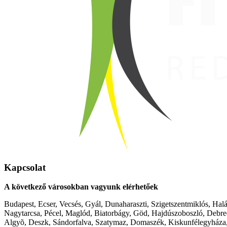
Kapcsolat
A következő városokban vagyunk elérhetőek
Budapest, Ecser, Vecsés, Gyál, Dunaharaszti, Szigetszentmiklós, Hal
Nagytarcsa, Pécel, Maglód, Biatorbágy, Göd, Hajdúszoboszló, Debre
Algyõ, Deszk, Sándorfalva, Szatymaz, Domaszék, Kiskunfélegyháza,