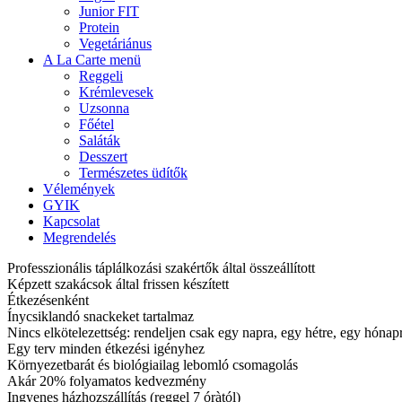
Junior FIT
Protein
Vegetáriánus
A La Carte menü
Reggeli
Krémlevesek
Uzsonna
Főétel
Saláták
Desszert
Természetes üdítők
Vélemények
GYIK
Kapcsolat
Megrendelés
Professzionális táplálkozási szakértők által összeállított
Képzett szakácsok által frissen készített
Étkezésenként
Ínycsiklandó snackeket tartalmaz
Nincs elkötelezettség: rendeljen csak egy napra, egy hétre, egy hóna
Egy terv minden étkezési igényhez
Környezetbarát és biológiailag lebomló csomagolás
Akár 20% folyamatos kedvezmény
Ingyenes házhozszállítás (reggel 7 óràtól)