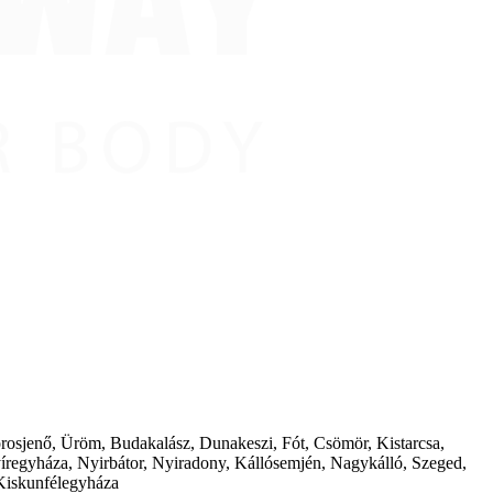
borosjenő, Üröm, Budakalász, Dunakeszi, Fót, Csömör, Kistarcsa,
íregyháza, Nyirbátor, Nyiradony, Kállósemjén, Nagykálló, Szeged,
Kiskunfélegyháza