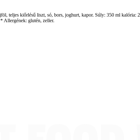
l, teljes kiőrlésű liszt, só, bors, joghurt, kapor. Súly: 350 ml kalória: 2
 Allergének: glutén, zeller.