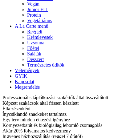
Vegán
Junior FIT
Protein
Vegetáriánus
A La Carte menü
Reggeli
Krémlevesek
Uzsonna
Főétel
Saláták
Desszert
Természetes üdítők
Vélemények
GYIK
Kapcsolat
Megrendelés
Professzionális táplálkozási szakértők által összeállított
Képzett szakácsok által frissen készített
Étkezésenként
Ínycsiklandó snackeket tartalmaz
Egy terv minden étkezési igényhez
Környezetbarát és biológiailag lebomló csomagolás
Akár 20% folyamatos kedvezmény
Ingyenes házhozszállítás (reggel 7 óràtól)