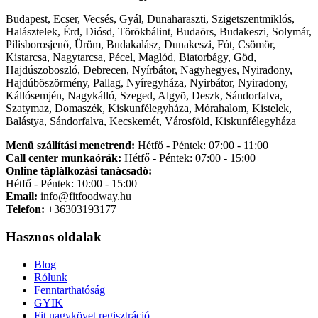
Budapest, Ecser, Vecsés, Gyál, Dunaharaszti, Szigetszentmiklós,
Halásztelek, Érd, Diósd, Törökbálint, Budaörs, Budakeszi, Solymár,
Pilisborosjenő, Üröm, Budakalász, Dunakeszi, Fót, Csömör,
Kistarcsa, Nagytarcsa, Pécel, Maglód, Biatorbágy, Göd,
Hajdúszoboszló, Debrecen, Nyírbátor, Nagyhegyes, Nyiradony,
Hajdúböszörmény, Pallag, Nyíregyháza, Nyirbátor, Nyiradony,
Kállósemjén, Nagykálló, Szeged, Algyõ, Deszk, Sándorfalva,
Szatymaz, Domaszék, Kiskunfélegyháza, Mórahalom, Kistelek,
Balástya, Sándorfalva, Kecskemét, Városföld, Kiskunfélegyháza
Menü szállítási menetrend:
Hétfő - Péntek: 07:00 - 11:00
Call center munkaórák:
Hétfő - Péntek: 07:00 - 15:00
Online tàplàlkozàsi tanàcsadò:
Hétfő - Péntek: 10:00 - 15:00
Email:
info@fitfoodway.hu
Telefon:
+36303193177
Hasznos oldalak
Blog
Rólunk
Fenntarthatóság
GYIK
Fit nagykövet regisztráció