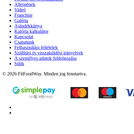
Allergének
Videó
Franchise
Galéria
Ajándékkártya
Kalória kalkulátor
Kapcsolat
Csapatunk
Felhasználási feltételek
Szállítási és visszaküldési irányelvek
A személyes adatok feldolgozása
Sütik
© 2026 FitFoodWay. Minden jog fenntartva.