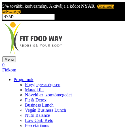
5%
további kedvezmény. Aktiválja a kódot
NYÁR
Alkalmazd a
kedvezményt!
Menü
0
Fiókom
Programok
Fogyj egészségesen
Maradj fitt
Növeld az izomtömegedet
Fit & Detox
Business Lunch
Vegán Business Lunch
Nutri Balance
Low Carb Keto
Pescetáriánus