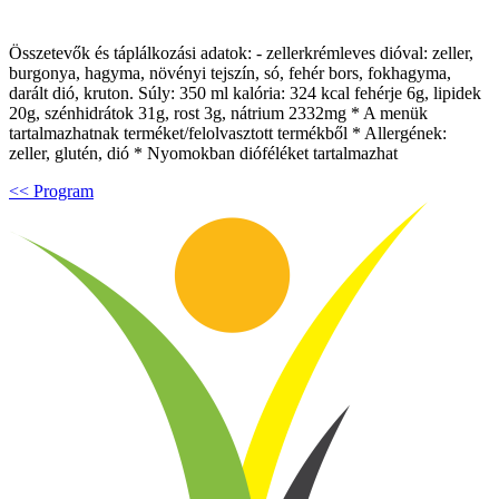
Összetevők és táplálkozási adatok: - zellerkrémleves dióval: zeller,
burgonya, hagyma, növényi tejszín, só, fehér bors, fokhagyma,
darált dió, kruton. Súly: 350 ml kalória: 324 kcal fehérje 6g, lipidek
20g, szénhidrátok 31g, rost 3g, nátrium 2332mg * A menük
tartalmazhatnak terméket/felolvasztott termékből * Allergének:
zeller, glutén, dió * Nyomokban dióféléket tartalmazhat
<< Program