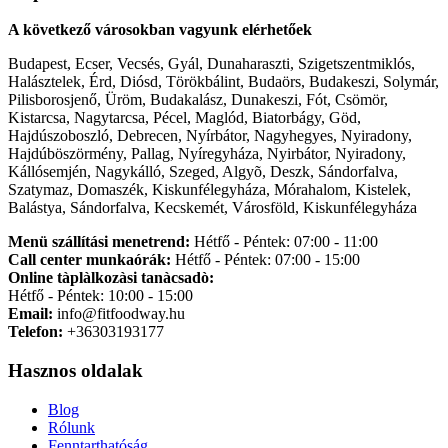
A következő városokban vagyunk elérhetőek
Budapest, Ecser, Vecsés, Gyál, Dunaharaszti, Szigetszentmiklós,
Halásztelek, Érd, Diósd, Törökbálint, Budaörs, Budakeszi, Solymár,
Pilisborosjenő, Üröm, Budakalász, Dunakeszi, Fót, Csömör,
Kistarcsa, Nagytarcsa, Pécel, Maglód, Biatorbágy, Göd,
Hajdúszoboszló, Debrecen, Nyírbátor, Nagyhegyes, Nyiradony,
Hajdúböszörmény, Pallag, Nyíregyháza, Nyirbátor, Nyiradony,
Kállósemjén, Nagykálló, Szeged, Algyõ, Deszk, Sándorfalva,
Szatymaz, Domaszék, Kiskunfélegyháza, Mórahalom, Kistelek,
Balástya, Sándorfalva, Kecskemét, Városföld, Kiskunfélegyháza
Menü szállítási menetrend:
Hétfő - Péntek: 07:00 - 11:00
Call center munkaórák:
Hétfő - Péntek: 07:00 - 15:00
Online tàplàlkozàsi tanàcsadò:
Hétfő - Péntek: 10:00 - 15:00
Email:
info@fitfoodway.hu
Telefon:
+36303193177
Hasznos oldalak
Blog
Rólunk
Fenntarthatóság