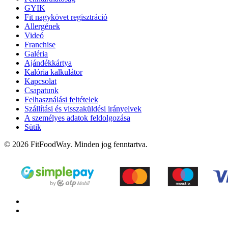
GYIK
Fit nagykövet regisztráció
Allergének
Videó
Franchise
Galéria
Ajándékkártya
Kalória kalkulátor
Kapcsolat
Csapatunk
Felhasználási feltételek
Szállítási és visszaküldési irányelvek
A személyes adatok feldolgozása
Sütik
© 2026 FitFoodWay. Minden jog fenntartva.