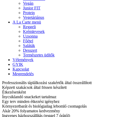
Vegán
Junior FIT
Protein
Vegetáriánus
A La Carte menü
Reggeli
Krémlevesek
Uzsonna
Főétel
Saláták
Desszert
Természetes üdítők
Vélemények
GYIK
Kapcsolat
Megrendelés
Professzionális táplálkozási szakértők által összeállított
Képzett szakácsok által frissen készített
Étkezésenként
Ínycsiklandó snackeket tartalmaz
Egy terv minden étkezési igényhez
Környezetbarát és biológiailag lebomló csomagolás
Akár 20% folyamatos kedvezmény
Ingyenes házhozszállítás (reggel 7 óràtól)