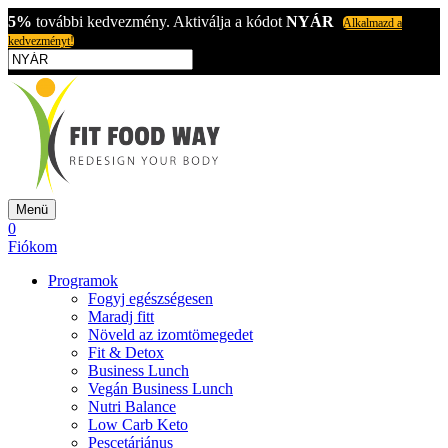
5%
további kedvezmény. Aktiválja a kódot
NYÁR
Alkalmazd a
kedvezményt!
Menü
0
Fiókom
Programok
Fogyj egészségesen
Maradj fitt
Növeld az izomtömegedet
Fit & Detox
Business Lunch
Vegán Business Lunch
Nutri Balance
Low Carb Keto
Pescetáriánus