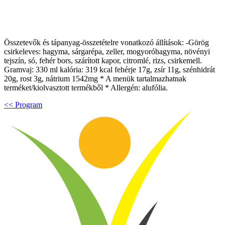
Összetevők és tápanyag-összetételre vonatkozó állítások: -Görög
csirkeleves: hagyma, sárgarépa, zeller, mogyoróhagyma, növényi
tejszín, só, fehér bors, szárított kapor, citromlé, rizs, csirkemell.
Gramvaj: 330 ml kalória: 319 kcal fehérje 17g, zsír 11g, szénhidrát
20g, rost 3g, nátrium 1542mg * A menük tartalmazhatnak
terméket/kiolvasztott termékből * Allergén: alufólia.
<< Program