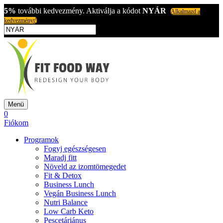
5%
további kedvezmény. Aktiválja a kódot
NYÁR
Alkalmazd a
kedvezményt!
Menü
0
Fiókom
Programok
Fogyj egészségesen
Maradj fitt
Növeld az izomtömegedet
Fit & Detox
Business Lunch
Vegán Business Lunch
Nutri Balance
Low Carb Keto
Pescetáriánus