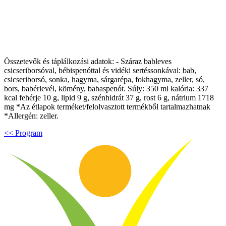
Összetevők és táplálkozási adatok: - Száraz bableves
csicseriborsóval, bébispenóttal és vidéki sertéssonkával: bab,
csicseriborsó, sonka, hagyma, sárgarépa, fokhagyma, zeller, só,
bors, babérlevél, kömény, babaspenót. Súly: 350 ml kalória: 337
kcal fehérje 10 g, lipid 9 g, szénhidrát 37 g, rost 6 g, nátrium 1718
mg *Az étlapok terméket/felolvasztott termékből tartalmazhatnak
*Allergén: zeller.
<< Program