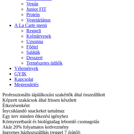
Vegán
Junior FIT
Protein
Vegetáriánus
A La Carte menü
Reggeli
Krémlevesek
Uzsonna
Főétel
Saláták
Desszert
Természetes üdítők
Vélemények
GYIK
Kapcsolat
Megrendelés
Professzionális táplálkozási szakértők által összeállított
Képzett szakácsok által frissen készített
Étkezésenként
Ínycsiklandó snackeket tartalmaz
Egy terv minden étkezési igényhez
Környezetbarát és biológiailag lebomló csomagolás
Akár 20% folyamatos kedvezmény
Ingyenes házhozszállítás (reggel 7 óràtól)