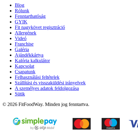
Blog
Rólunk
Fenntarthatóság
GYIK
Fit nagykövet regisztráció
Allergének
Videó
Franchise
Galéria
Ajándékkártya
Kalória kalkulátor
Kapcsolat
Csapatunk
Felhasználási feltételek
Szállítási és visszaküldési irányelvek
A személyes adatok feldolgozása
Sütik
© 2026 FitFoodWay. Minden jog fenntartva.