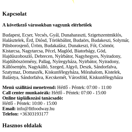
Kapcsolat
A következő városokban vagyunk elérhetőek
Budapest, Ecser, Vecsés, Gyál, Dunaharaszti, Szigetszentmiklós,
Halásztelek, Érd, Diósd, Törökbálint, Budaörs, Budakeszi, Solymár,
Pilisborosjenő, Üröm, Budakalász, Dunakeszi, Fót, Csömör,
Kistarcsa, Nagytarcsa, Pécel, Maglód, Biatorbágy, Göd,
Hajdúszoboszló, Debrecen, Nyírbátor, Nagyhegyes, Nyiradony,
Hajdúböszörmény, Pallag, Nyíregyháza, Nyirbátor, Nyiradony,
Kállósemjén, Nagykálló, Szeged, Algyõ, Deszk, Sándorfalva,
Szatymaz, Domaszék, Kiskunfélegyháza, Mórahalom, Kistelek,
Balástya, Sándorfalva, Kecskemét, Városföld, Kiskunfélegyháza
Menü szállítási menetrend:
Hétfő - Péntek: 07:00 - 11:00
Call center munkaórák:
Hétfő - Péntek: 07:00 - 15:00
Online tàplàlkozàsi tanàcsadò:
Hétfő - Péntek: 10:00 - 15:00
Email:
info@fitfoodway.hu
Telefon:
+36303193177
Hasznos oldalak