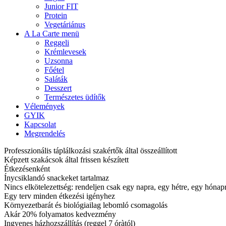
Junior FIT
Protein
Vegetáriánus
A La Carte menü
Reggeli
Krémlevesek
Uzsonna
Főétel
Saláták
Desszert
Természetes üdítők
Vélemények
GYIK
Kapcsolat
Megrendelés
Professzionális táplálkozási szakértők által összeállított
Képzett szakácsok által frissen készített
Étkezésenként
Ínycsiklandó snackeket tartalmaz
Nincs elkötelezettség: rendeljen csak egy napra, egy hétre, egy hóna
Egy terv minden étkezési igényhez
Környezetbarát és biológiailag lebomló csomagolás
Akár 20% folyamatos kedvezmény
Ingyenes házhozszállítás (reggel 7 óràtól)