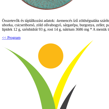
Összetevők és táplálkozási adatok: -kemencés ízű zöldségsaláta szárít
uborka, csicseriborsó, zöld olívabogyó, sárgarépa, burgonya, zeller, p
lipidek 12 g, szénhidrát 93 g, rost 14 g, nátrium 3686 mg * A menük t
<< Program