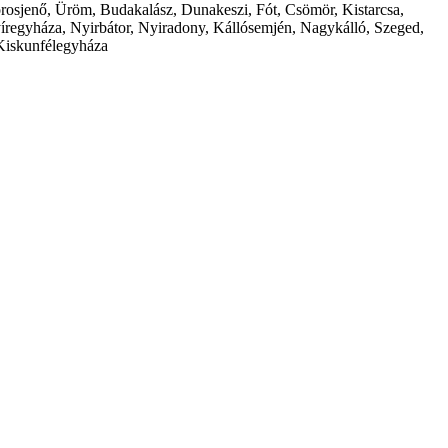
borosjenő, Üröm, Budakalász, Dunakeszi, Fót, Csömör, Kistarcsa,
íregyháza, Nyirbátor, Nyiradony, Kállósemjén, Nagykálló, Szeged,
Kiskunfélegyháza