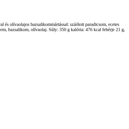
l és olívaolajos bazsalikommártással: szárított paradicsom, ecetes
em, bazsalikom, olívaolaj. Súly: 350 g kalória: 476 kcal fehérje 21 g,