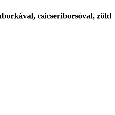
uborkával, csicseriborsóval, zöld