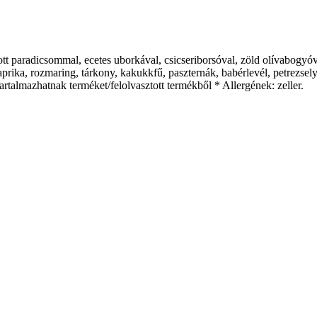
ott paradicsommal, ecetes uborkával, csicseriborsóval, zöld olívabogyóva
aprika, rozmaring, tárkony, kakukkfű, paszternák, babérlevél, petrezsely
artalmazhatnak terméket/felolvasztott termékből * Allergének: zeller.