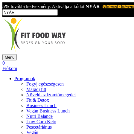
5%
további kedvezmény. Aktiválja a kódot
NYÁR
Alkalmazd a kedvezm
Menü
0
Fiókom
Programok
Fogyj egészségesen
Maradj fitt
Növeld az izomtömegedet
Fit & Detox
Business Lunch
Vegán Business Lunch
Nutri Balance
Low Carb Keto
Pescetáriánus
Vegán