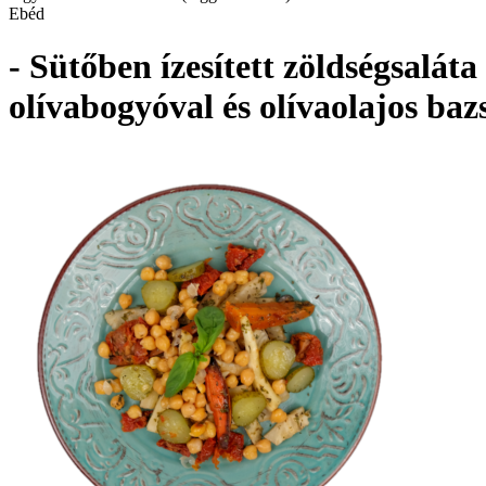
Ebéd
- Sütőben ízesített zöldségsalát
olívabogyóval és olívaolajos baz