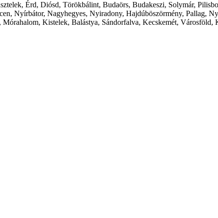
ásztelek, Érd, Diósd, Törökbálint, Budaörs, Budakeszi, Solymár, Pilis
cen, Nyírbátor, Nagyhegyes, Nyiradony, Hajdúböszörmény, Pallag, Ny
 Mórahalom, Kistelek, Balástya, Sándorfalva, Kecskemét, Városföld, 