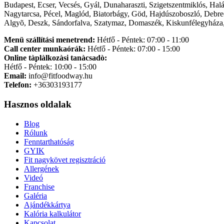
Budapest, Ecser, Vecsés, Gyál, Dunaharaszti, Szigetszentmiklós, Hal
Nagytarcsa, Pécel, Maglód, Biatorbágy, Göd, Hajdúszoboszló, Debre
Algyõ, Deszk, Sándorfalva, Szatymaz, Domaszék, Kiskunfélegyháza,
Menü szállítási menetrend:
Hétfő - Péntek: 07:00 - 11:00
Call center munkaórák:
Hétfő - Péntek: 07:00 - 15:00
Online tàplàlkozàsi tanàcsadò:
Hétfő - Péntek: 10:00 - 15:00
Email:
info@fitfoodway.hu
Telefon:
+36303193177
Hasznos oldalak
Blog
Rólunk
Fenntarthatóság
GYIK
Fit nagykövet regisztráció
Allergének
Videó
Franchise
Galéria
Ajándékkártya
Kalória kalkulátor
Kapcsolat