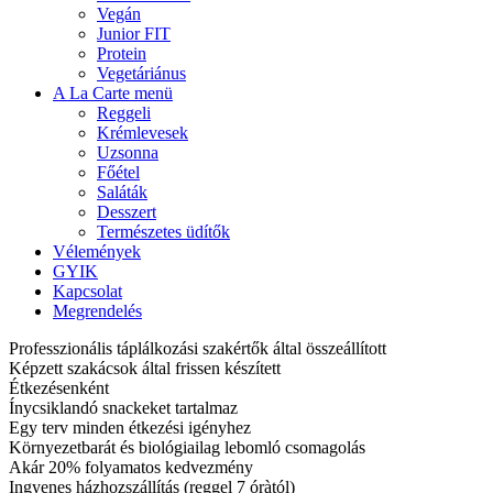
Vegán
Junior FIT
Protein
Vegetáriánus
A La Carte menü
Reggeli
Krémlevesek
Uzsonna
Főétel
Saláták
Desszert
Természetes üdítők
Vélemények
GYIK
Kapcsolat
Megrendelés
Professzionális táplálkozási szakértők által összeállított
Képzett szakácsok által frissen készített
Étkezésenként
Ínycsiklandó snackeket tartalmaz
Egy terv minden étkezési igényhez
Környezetbarát és biológiailag lebomló csomagolás
Akár 20% folyamatos kedvezmény
Ingyenes házhozszállítás (reggel 7 óràtól)