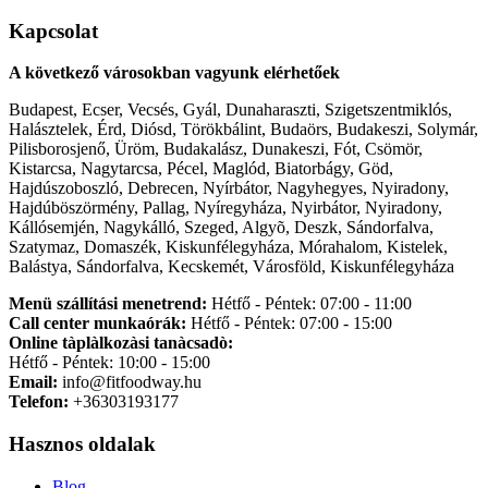
Kapcsolat
A következő városokban vagyunk elérhetőek
Budapest, Ecser, Vecsés, Gyál, Dunaharaszti, Szigetszentmiklós,
Halásztelek, Érd, Diósd, Törökbálint, Budaörs, Budakeszi, Solymár,
Pilisborosjenő, Üröm, Budakalász, Dunakeszi, Fót, Csömör,
Kistarcsa, Nagytarcsa, Pécel, Maglód, Biatorbágy, Göd,
Hajdúszoboszló, Debrecen, Nyírbátor, Nagyhegyes, Nyiradony,
Hajdúböszörmény, Pallag, Nyíregyháza, Nyirbátor, Nyiradony,
Kállósemjén, Nagykálló, Szeged, Algyõ, Deszk, Sándorfalva,
Szatymaz, Domaszék, Kiskunfélegyháza, Mórahalom, Kistelek,
Balástya, Sándorfalva, Kecskemét, Városföld, Kiskunfélegyháza
Menü szállítási menetrend:
Hétfő - Péntek: 07:00 - 11:00
Call center munkaórák:
Hétfő - Péntek: 07:00 - 15:00
Online tàplàlkozàsi tanàcsadò:
Hétfő - Péntek: 10:00 - 15:00
Email:
info@fitfoodway.hu
Telefon:
+36303193177
Hasznos oldalak
Blog