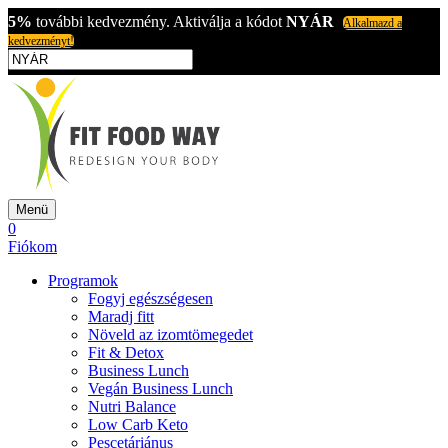
5%
további kedvezmény. Aktiválja a kódot
NYÁR
Alkalmazd a
kedvezményt!
Menü
0
Fiókom
Programok
Fogyj egészségesen
Maradj fitt
Növeld az izomtömegedet
Fit & Detox
Business Lunch
Vegán Business Lunch
Nutri Balance
Low Carb Keto
Pescetáriánus