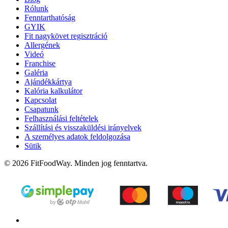
Rólunk
Fenntarthatóság
GYIK
Fit nagykövet regisztráció
Allergének
Videó
Franchise
Galéria
Ajándékkártya
Kalória kalkulátor
Kapcsolat
Csapatunk
Felhasználási feltételek
Szállítási és visszaküldési irányelvek
A személyes adatok feldolgozása
Sütik
© 2026 FitFoodWay. Minden jog fenntartva.