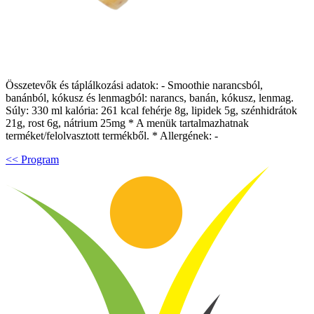
Összetevők és táplálkozási adatok: - Smoothie narancsból,
banánból, kókusz és lenmagból: narancs, banán, kókusz, lenmag.
Súly: 330 ml kalória: 261 kcal fehérje 8g, lipidek 5g, szénhidrátok
21g, rost 6g, nátrium 25mg * A menük tartalmazhatnak
terméket/felolvasztott termékből. * Allergének: -
<< Program