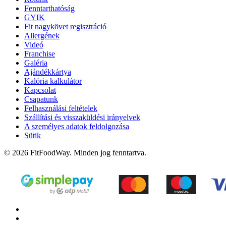
Fenntarthatóság
GYIK
Fit nagykövet regisztráció
Allergének
Videó
Franchise
Galéria
Ajándékkártya
Kalória kalkulátor
Kapcsolat
Csapatunk
Felhasználási feltételek
Szállítási és visszaküldési irányelvek
A személyes adatok feldolgozása
Sütik
© 2026 FitFoodWay. Minden jog fenntartva.