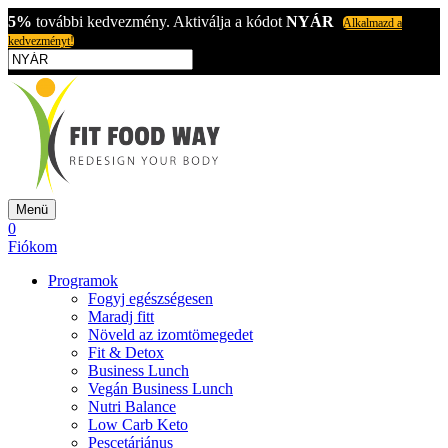
5%
további kedvezmény. Aktiválja a kódot
NYÁR
Alkalmazd a
kedvezményt!
Menü
0
Fiókom
Programok
Fogyj egészségesen
Maradj fitt
Növeld az izomtömegedet
Fit & Detox
Business Lunch
Vegán Business Lunch
Nutri Balance
Low Carb Keto
Pescetáriánus