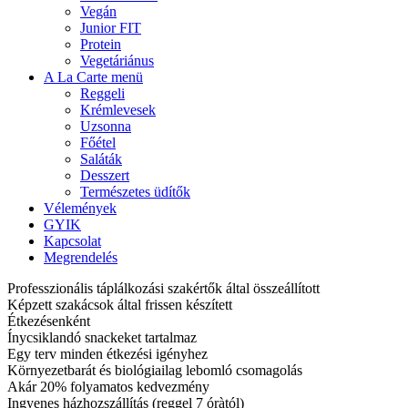
Vegán
Junior FIT
Protein
Vegetáriánus
A La Carte menü
Reggeli
Krémlevesek
Uzsonna
Főétel
Saláták
Desszert
Természetes üdítők
Vélemények
GYIK
Kapcsolat
Megrendelés
Professzionális táplálkozási szakértők által összeállított
Képzett szakácsok által frissen készített
Étkezésenként
Ínycsiklandó snackeket tartalmaz
Egy terv minden étkezési igényhez
Környezetbarát és biológiailag lebomló csomagolás
Akár 20% folyamatos kedvezmény
Ingyenes házhozszállítás (reggel 7 óràtól)