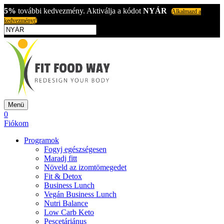
5%
további kedvezmény. Aktiválja a kódot
NYÁR
Alkalmazd a
kedvezményt!
Menü
0
Fiókom
Programok
Fogyj egészségesen
Maradj fitt
Növeld az izomtömegedet
Fit & Detox
Business Lunch
Vegán Business Lunch
Nutri Balance
Low Carb Keto
Pescetáriánus