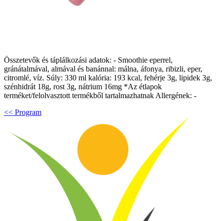
Összetevők és táplálkozási adatok: - Smoothie eperrel,
gránátalmával, almával és banánnal: málna, áfonya, ribizli, eper,
citromlé, víz. Súly: 330 ml kalória: 193 kcal, fehérje 3g, lipidek 3g,
szénhidrát 18g, rost 3g, nátrium 16mg *Az étlapok
terméket/felolvasztott termékből tartalmazhatnak Allergének: -
<< Program