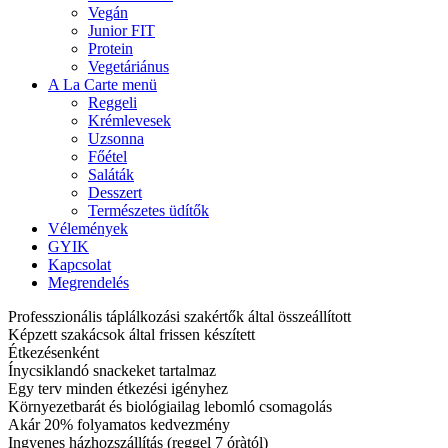
Vegán
Junior FIT
Protein
Vegetáriánus
A La Carte menü
Reggeli
Krémlevesek
Uzsonna
Főétel
Saláták
Desszert
Természetes üdítők
Vélemények
GYIK
Kapcsolat
Megrendelés
Professzionális táplálkozási szakértők által összeállított
Képzett szakácsok által frissen készített
Étkezésenként
Ínycsiklandó snackeket tartalmaz
Egy terv minden étkezési igényhez
Környezetbarát és biológiailag lebomló csomagolás
Akár 20% folyamatos kedvezmény
Ingyenes házhozszállítás (reggel 7 óràtól)