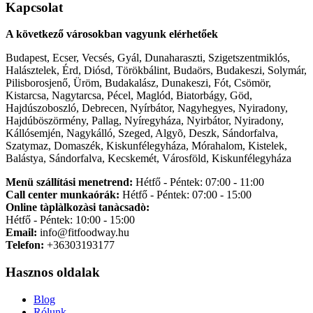
Kapcsolat
A következő városokban vagyunk elérhetőek
Budapest, Ecser, Vecsés, Gyál, Dunaharaszti, Szigetszentmiklós,
Halásztelek, Érd, Diósd, Törökbálint, Budaörs, Budakeszi, Solymár,
Pilisborosjenő, Üröm, Budakalász, Dunakeszi, Fót, Csömör,
Kistarcsa, Nagytarcsa, Pécel, Maglód, Biatorbágy, Göd,
Hajdúszoboszló, Debrecen, Nyírbátor, Nagyhegyes, Nyiradony,
Hajdúböszörmény, Pallag, Nyíregyháza, Nyirbátor, Nyiradony,
Kállósemjén, Nagykálló, Szeged, Algyõ, Deszk, Sándorfalva,
Szatymaz, Domaszék, Kiskunfélegyháza, Mórahalom, Kistelek,
Balástya, Sándorfalva, Kecskemét, Városföld, Kiskunfélegyháza
Menü szállítási menetrend:
Hétfő - Péntek: 07:00 - 11:00
Call center munkaórák:
Hétfő - Péntek: 07:00 - 15:00
Online tàplàlkozàsi tanàcsadò:
Hétfő - Péntek: 10:00 - 15:00
Email:
info@fitfoodway.hu
Telefon:
+36303193177
Hasznos oldalak
Blog
Rólunk