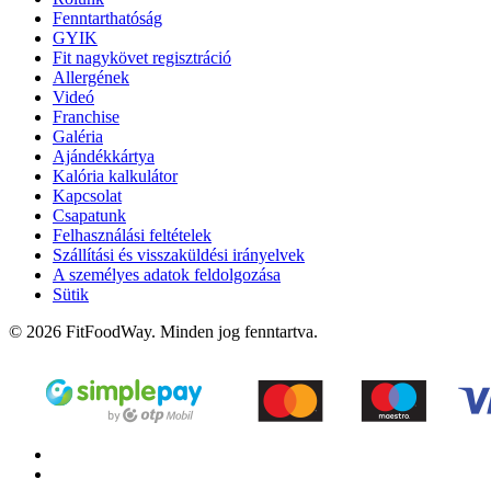
Fenntarthatóság
GYIK
Fit nagykövet regisztráció
Allergének
Videó
Franchise
Galéria
Ajándékkártya
Kalória kalkulátor
Kapcsolat
Csapatunk
Felhasználási feltételek
Szállítási és visszaküldési irányelvek
A személyes adatok feldolgozása
Sütik
© 2026 FitFoodWay. Minden jog fenntartva.