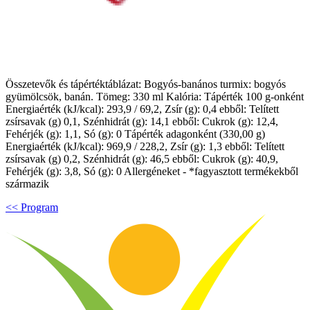
Összetevők és tápértéktáblázat: Bogyós-banános turmix: bogyós
gyümölcsök, banán. Tömeg: 330 ml Kalória: Tápérték 100 g-onként
Energiaérték (kJ/kcal): 293,9 / 69,2, Zsír (g): 0,4 ebből: Telített
zsírsavak (g) 0,1, Szénhidrát (g): 14,1 ebből: Cukrok (g): 12,4,
Fehérjék (g): 1,1, Só (g): 0 Tápérték adagonként (330,00 g)
Energiaérték (kJ/kcal): 969,9 / 228,2, Zsír (g): 1,3 ebből: Telített
zsírsavak (g) 0,2, Szénhidrát (g): 46,5 ebből: Cukrok (g): 40,9,
Fehérjék (g): 3,8, Só (g): 0 Allergéneket - *fagyasztott termékekből
származik
<< Program