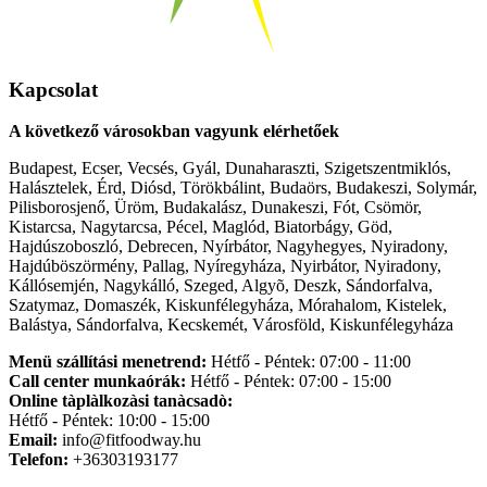
Kapcsolat
A következő városokban vagyunk elérhetőek
Budapest, Ecser, Vecsés, Gyál, Dunaharaszti, Szigetszentmiklós,
Halásztelek, Érd, Diósd, Törökbálint, Budaörs, Budakeszi, Solymár,
Pilisborosjenő, Üröm, Budakalász, Dunakeszi, Fót, Csömör,
Kistarcsa, Nagytarcsa, Pécel, Maglód, Biatorbágy, Göd,
Hajdúszoboszló, Debrecen, Nyírbátor, Nagyhegyes, Nyiradony,
Hajdúböszörmény, Pallag, Nyíregyháza, Nyirbátor, Nyiradony,
Kállósemjén, Nagykálló, Szeged, Algyõ, Deszk, Sándorfalva,
Szatymaz, Domaszék, Kiskunfélegyháza, Mórahalom, Kistelek,
Balástya, Sándorfalva, Kecskemét, Városföld, Kiskunfélegyháza
Menü szállítási menetrend:
Hétfő - Péntek: 07:00 - 11:00
Call center munkaórák:
Hétfő - Péntek: 07:00 - 15:00
Online tàplàlkozàsi tanàcsadò:
Hétfő - Péntek: 10:00 - 15:00
Email:
info@fitfoodway.hu
Telefon:
+36303193177