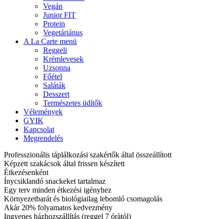
Vegán
Junior FIT
Protein
Vegetáriánus
A La Carte menü
Reggeli
Krémlevesek
Uzsonna
Főétel
Saláták
Desszert
Természetes üdítők
Vélemények
GYIK
Kapcsolat
Megrendelés
Professzionális táplálkozási szakértők által összeállított
Képzett szakácsok által frissen készített
Étkezésenként
Ínycsiklandó snackeket tartalmaz
Egy terv minden étkezési igényhez
Környezetbarát és biológiailag lebomló csomagolás
Akár 20% folyamatos kedvezmény
Ingyenes házhozszállítás (reggel 7 óràtól)