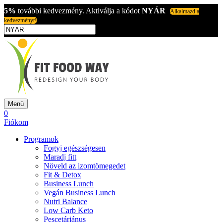
5%
további kedvezmény. Aktiválja a kódot
NYÁR
Alkalmazd a
kedvezményt!
Menü
0
Fiókom
Programok
Fogyj egészségesen
Maradj fitt
Növeld az izomtömegedet
Fit & Detox
Business Lunch
Vegán Business Lunch
Nutri Balance
Low Carb Keto
Pescetáriánus