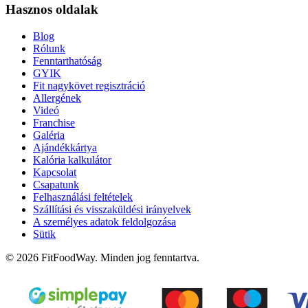
Hasznos oldalak
Blog
Rólunk
Fenntarthatóság
GYIK
Fit nagykövet regisztráció
Allergének
Videó
Franchise
Galéria
Ajándékkártya
Kalória kalkulátor
Kapcsolat
Csapatunk
Felhasználási feltételek
Szállítási és visszaküldési irányelvek
A személyes adatok feldolgozása
Sütik
© 2026 FitFoodWay. Minden jog fenntartva.