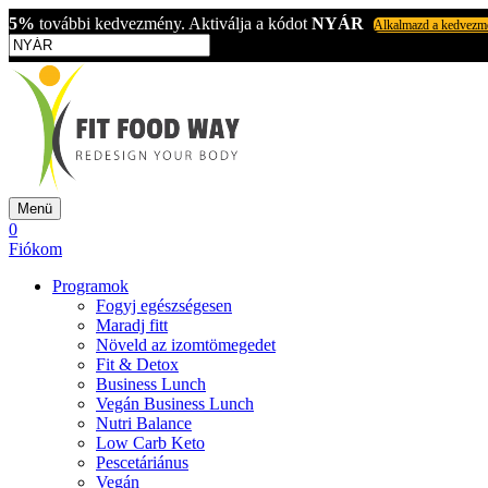
5%
további kedvezmény. Aktiválja a kódot
NYÁR
Alkalmazd a kedvezm
Menü
0
Fiókom
Programok
Fogyj egészségesen
Maradj fitt
Növeld az izomtömegedet
Fit & Detox
Business Lunch
Vegán Business Lunch
Nutri Balance
Low Carb Keto
Pescetáriánus
Vegán