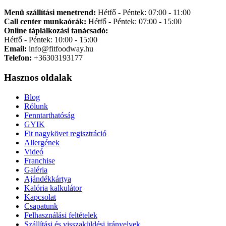
Menü szállítási menetrend:
Hétfő - Péntek: 07:00 - 11:00
Call center munkaórák:
Hétfő - Péntek: 07:00 - 15:00
Online tàplàlkozàsi tanàcsadò:
Hétfő - Péntek: 10:00 - 15:00
Email:
info@fitfoodway.hu
Telefon:
+36303193177
Hasznos oldalak
Blog
Rólunk
Fenntarthatóság
GYIK
Fit nagykövet regisztráció
Allergének
Videó
Franchise
Galéria
Ajándékkártya
Kalória kalkulátor
Kapcsolat
Csapatunk
Felhasználási feltételek
Szállítási és visszaküldési irányelvek