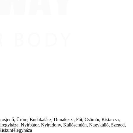
borosjenő, Üröm, Budakalász, Dunakeszi, Fót, Csömör, Kistarcsa,
íregyháza, Nyirbátor, Nyiradony, Kállósemjén, Nagykálló, Szeged,
Kiskunfélegyháza