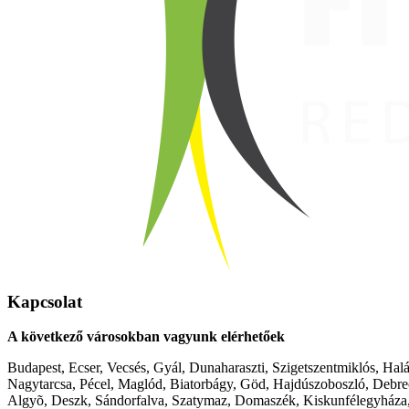
Kapcsolat
A következő városokban vagyunk elérhetőek
Budapest, Ecser, Vecsés, Gyál, Dunaharaszti, Szigetszentmiklós, Hal
Nagytarcsa, Pécel, Maglód, Biatorbágy, Göd, Hajdúszoboszló, Debre
Algyõ, Deszk, Sándorfalva, Szatymaz, Domaszék, Kiskunfélegyháza,