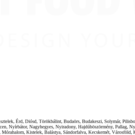
ásztelek, Érd, Diósd, Törökbálint, Budaörs, Budakeszi, Solymár, Pilis
cen, Nyírbátor, Nagyhegyes, Nyiradony, Hajdúböszörmény, Pallag, Ny
 Mórahalom, Kistelek, Balástya, Sándorfalva, Kecskemét, Városföld, 