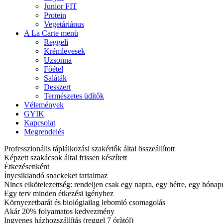
Junior FIT
Protein
Vegetáriánus
A La Carte menü
Reggeli
Krémlevesek
Uzsonna
Főétel
Saláták
Desszert
Természetes üdítők
Vélemények
GYIK
Kapcsolat
Megrendelés
Professzionális táplálkozási szakértők által összeállított
Képzett szakácsok által frissen készített
Étkezésenként
Ínycsiklandó snackeket tartalmaz
Nincs elkötelezettség: rendeljen csak egy napra, egy hétre, egy hóna
Egy terv minden étkezési igényhez
Környezetbarát és biológiailag lebomló csomagolás
Akár 20% folyamatos kedvezmény
Ingyenes házhozszállítás (reggel 7 óràtól)