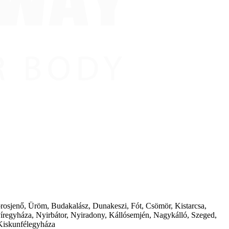
borosjenő, Üröm, Budakalász, Dunakeszi, Fót, Csömör, Kistarcsa,
íregyháza, Nyirbátor, Nyiradony, Kállósemjén, Nagykálló, Szeged,
Kiskunfélegyháza