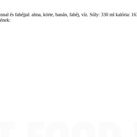
nal és fahéjjal: alma, körte, banán, fahéj, víz. Súly: 330 ml kalória: 1
gének: