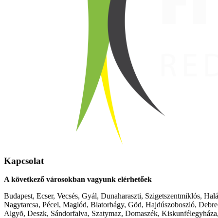
Kapcsolat
A következő városokban vagyunk elérhetőek
Budapest, Ecser, Vecsés, Gyál, Dunaharaszti, Szigetszentmiklós, Hal
Nagytarcsa, Pécel, Maglód, Biatorbágy, Göd, Hajdúszoboszló, Debre
Algyõ, Deszk, Sándorfalva, Szatymaz, Domaszék, Kiskunfélegyháza,