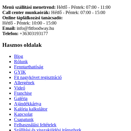
Menü szállítási menetrend:
Hétfő - Péntek: 07:00 - 11:00
Call center munkaórák:
Hétfő - Péntek: 07:00 - 15:00
Online tàplàlkozàsi tanàcsadò:
Hétfő - Péntek: 10:00 - 15:00
Email:
info@fitfoodway.hu
Telefon:
+36303193177
Hasznos oldalak
Blog
Rólunk
Fenntarthatóság
GYIK
Fit nagykövet regisztráció
Allergének
Videó
Franchise
Galéria
Ajándékkártya
Kalória kalkulátor
Kapcsolat
Csapatunk
Felhasználási feltételek
Szállítási és visszaküldési irányelvek