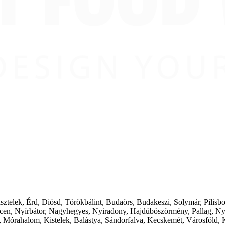
ásztelek, Érd, Diósd, Törökbálint, Budaörs, Budakeszi, Solymár, Pilis
cen, Nyírbátor, Nagyhegyes, Nyiradony, Hajdúböszörmény, Pallag, Ny
 Mórahalom, Kistelek, Balástya, Sándorfalva, Kecskemét, Városföld, 