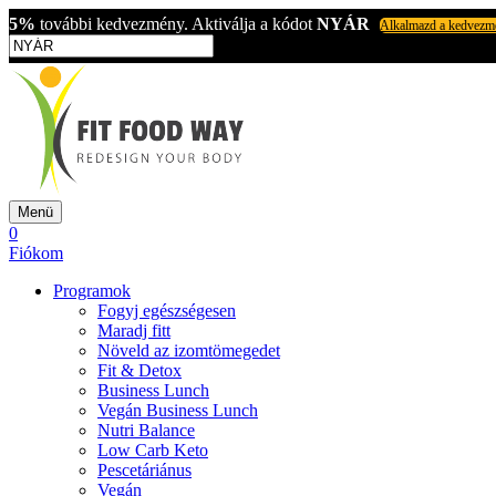
5%
további kedvezmény. Aktiválja a kódot
NYÁR
Alkalmazd a kedvezm
Menü
0
Fiókom
Programok
Fogyj egészségesen
Maradj fitt
Növeld az izomtömegedet
Fit & Detox
Business Lunch
Vegán Business Lunch
Nutri Balance
Low Carb Keto
Pescetáriánus
Vegán