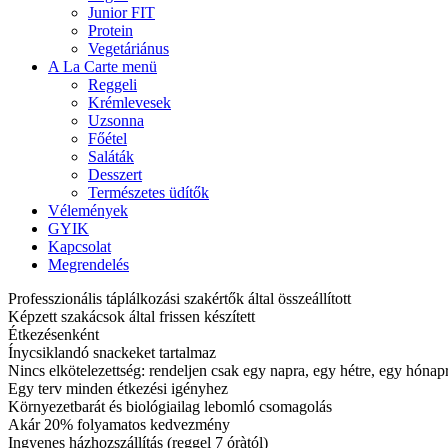
Junior FIT
Protein
Vegetáriánus
A La Carte menü
Reggeli
Krémlevesek
Uzsonna
Főétel
Saláták
Desszert
Természetes üdítők
Vélemények
GYIK
Kapcsolat
Megrendelés
Professzionális táplálkozási szakértők által összeállított
Képzett szakácsok által frissen készített
Étkezésenként
Ínycsiklandó snackeket tartalmaz
Nincs elkötelezettség: rendeljen csak egy napra, egy hétre, egy hóna
Egy terv minden étkezési igényhez
Környezetbarát és biológiailag lebomló csomagolás
Akár 20% folyamatos kedvezmény
Ingyenes házhozszállítás (reggel 7 óràtól)