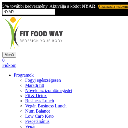
5%
további kedvezmény. Aktiválja a kódot
NYÁR
Alkalmazd a kedvezm
Menü
0
Fiókom
Programok
Fogyj egészségesen
Maradj fitt
Növeld az izomtömegedet
Fit & Detox
Business Lunch
Vegán Business Lunch
Nutri Balance
Low Carb Keto
Pescetáriánus
Vegán