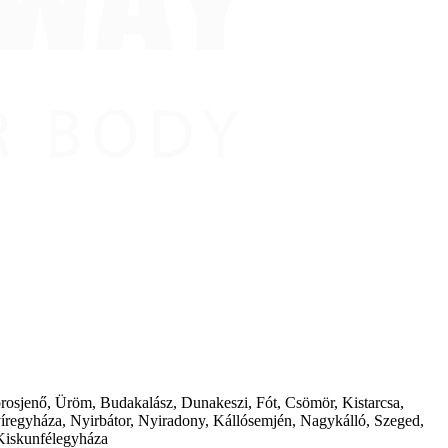
borosjenő, Üröm, Budakalász, Dunakeszi, Fót, Csömör, Kistarcsa,
íregyháza, Nyirbátor, Nyiradony, Kállósemjén, Nagykálló, Szeged,
Kiskunfélegyháza