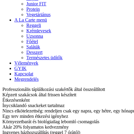
Junior FIT
Protein
Vegetáriánus
A La Carte menü
Reggeli
Krémlevesek
Uzsonna
Főétel
Saláták
Desszert
Természetes üdítők
Vélemények
GYIK
Kapcsolat
Megrendelés
Professzionális táplálkozási szakértők által összeállított
Képzett szakácsok által frissen készített
Étkezésenként
Ínycsiklandó snackeket tartalmaz
Nincs elkötelezettség: rendeljen csak egy napra, egy hétre, egy hóna
Egy terv minden étkezési igényhez
Környezetbarát és biológiailag lebomló csomagolás
Akár 20% folyamatos kedvezmény
Ingyenes házhozszállítás (reggel 7 óràtól)