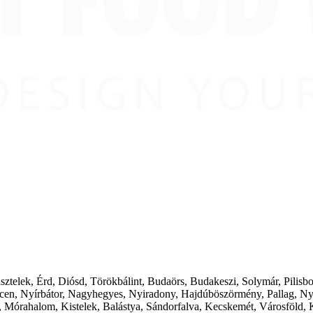
ásztelek, Érd, Diósd, Törökbálint, Budaörs, Budakeszi, Solymár, Pilis
cen, Nyírbátor, Nagyhegyes, Nyiradony, Hajdúböszörmény, Pallag, Ny
 Mórahalom, Kistelek, Balástya, Sándorfalva, Kecskemét, Városföld, 