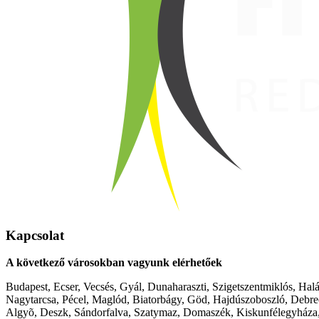
Kapcsolat
A következő városokban vagyunk elérhetőek
Budapest, Ecser, Vecsés, Gyál, Dunaharaszti, Szigetszentmiklós, Hal
Nagytarcsa, Pécel, Maglód, Biatorbágy, Göd, Hajdúszoboszló, Debre
Algyõ, Deszk, Sándorfalva, Szatymaz, Domaszék, Kiskunfélegyháza,