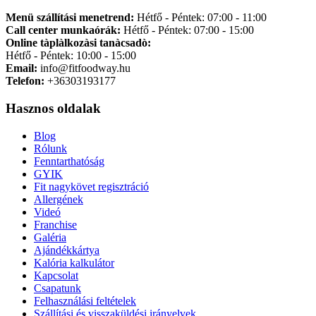
Menü szállítási menetrend:
Hétfő - Péntek: 07:00 - 11:00
Call center munkaórák:
Hétfő - Péntek: 07:00 - 15:00
Online tàplàlkozàsi tanàcsadò:
Hétfő - Péntek: 10:00 - 15:00
Email:
info@fitfoodway.hu
Telefon:
+36303193177
Hasznos oldalak
Blog
Rólunk
Fenntarthatóság
GYIK
Fit nagykövet regisztráció
Allergének
Videó
Franchise
Galéria
Ajándékkártya
Kalória kalkulátor
Kapcsolat
Csapatunk
Felhasználási feltételek
Szállítási és visszaküldési irányelvek