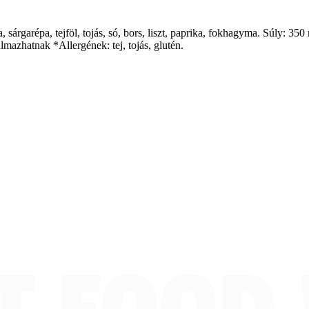
árgarépa, tejföl, tojás, só, bors, liszt, paprika, fokhagyma. Súly: 350 m
lmazhatnak *Allergének: tej, tojás, glutén.