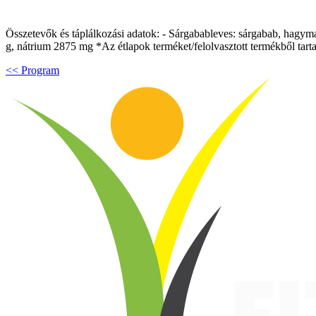
Összetevők és táplálkozási adatok: - Sárgabableves: sárgabab, hagyma, s
g, nátrium 2875 mg *Az étlapok terméket/felolvasztott termékből tarta
<< Program