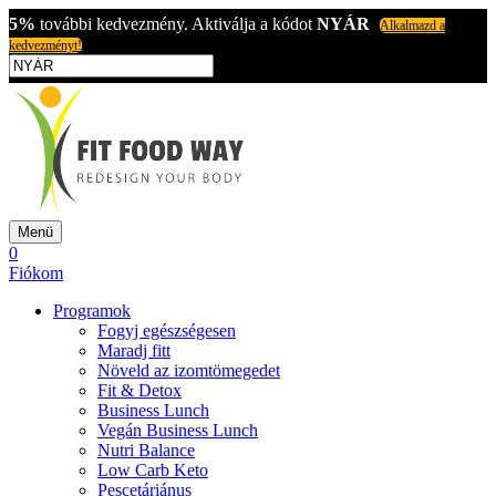
5%
további kedvezmény. Aktiválja a kódot
NYÁR
Alkalmazd a
kedvezményt!
Menü
0
Fiókom
Programok
Fogyj egészségesen
Maradj fitt
Növeld az izomtömegedet
Fit & Detox
Business Lunch
Vegán Business Lunch
Nutri Balance
Low Carb Keto
Pescetáriánus