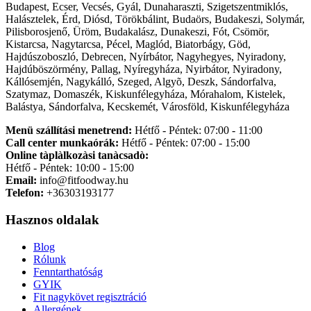
Budapest, Ecser, Vecsés, Gyál, Dunaharaszti, Szigetszentmiklós,
Halásztelek, Érd, Diósd, Törökbálint, Budaörs, Budakeszi, Solymár,
Pilisborosjenő, Üröm, Budakalász, Dunakeszi, Fót, Csömör,
Kistarcsa, Nagytarcsa, Pécel, Maglód, Biatorbágy, Göd,
Hajdúszoboszló, Debrecen, Nyírbátor, Nagyhegyes, Nyiradony,
Hajdúböszörmény, Pallag, Nyíregyháza, Nyirbátor, Nyiradony,
Kállósemjén, Nagykálló, Szeged, Algyõ, Deszk, Sándorfalva,
Szatymaz, Domaszék, Kiskunfélegyháza, Mórahalom, Kistelek,
Balástya, Sándorfalva, Kecskemét, Városföld, Kiskunfélegyháza
Menü szállítási menetrend:
Hétfő - Péntek: 07:00 - 11:00
Call center munkaórák:
Hétfő - Péntek: 07:00 - 15:00
Online tàplàlkozàsi tanàcsadò:
Hétfő - Péntek: 10:00 - 15:00
Email:
info@fitfoodway.hu
Telefon:
+36303193177
Hasznos oldalak
Blog
Rólunk
Fenntarthatóság
GYIK
Fit nagykövet regisztráció
Allergének