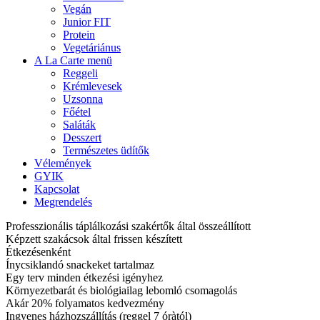
Vegán
Junior FIT
Protein
Vegetáriánus
A La Carte menü
Reggeli
Krémlevesek
Uzsonna
Főétel
Saláták
Desszert
Természetes üdítők
Vélemények
GYIK
Kapcsolat
Megrendelés
Professzionális táplálkozási szakértők által összeállított
Képzett szakácsok által frissen készített
Étkezésenként
Ínycsiklandó snackeket tartalmaz
Egy terv minden étkezési igényhez
Környezetbarát és biológiailag lebomló csomagolás
Akár 20% folyamatos kedvezmény
Ingyenes házhozszállítás (reggel 7 óràtól)