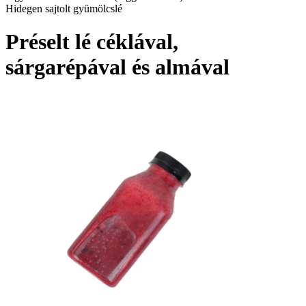
Hidegen sajtolt gyümölcslé
Préselt lé céklával,
sárgarépával és almával