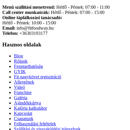
Menü szállítási menetrend:
Hétfő - Péntek: 07:00 - 11:00
Call center munkaórák:
Hétfő - Péntek: 07:00 - 15:00
Online tàplàlkozàsi tanàcsadò:
Hétfő - Péntek: 10:00 - 15:00
Email:
info@fitfoodway.hu
Telefon:
+36303193177
Hasznos oldalak
Blog
Rólunk
Fenntarthatóság
GYIK
Fit nagykövet regisztráció
Allergének
Videó
Franchise
Galéria
Ajándékkártya
Kalória kalkulátor
Kapcsolat
Csapatunk
Felhasználási feltételek
Szállítási és visszaküldési irányelvek