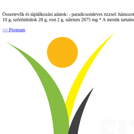
Összetevők és táplálkozási adatok: - paradicsomleves rizzsel: hámozott p
10 g, szénhidrátok 28 g, rost 2 g, nátrium 2875 mg * A menük tartalm
<< Program