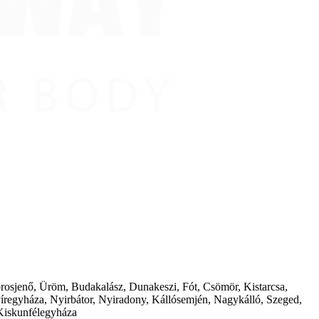
borosjenő, Üröm, Budakalász, Dunakeszi, Fót, Csömör, Kistarcsa,
íregyháza, Nyirbátor, Nyiradony, Kállósemjén, Nagykálló, Szeged,
Kiskunfélegyháza