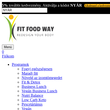
5%
további kedvezmény. Aktiválja a kódot
NYÁR
Alkalmazd a kedvezm
Menü
0
Fiókom
Programok
Fogyj egészségesen
Maradj fitt
Növeld az izomtömegedet
Fit & Detox
Business Lunch
Vegán Business Lunch
Nutri Balance
Low Carb Keto
Pescetáriánus
Vegán