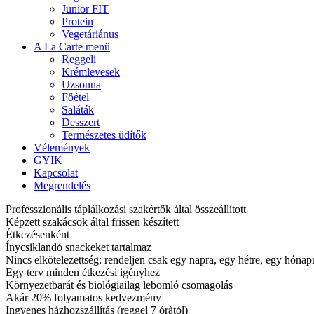
Junior FIT
Protein
Vegetáriánus
A La Carte menü
Reggeli
Krémlevesek
Uzsonna
Főétel
Saláták
Desszert
Természetes üdítők
Vélemények
GYIK
Kapcsolat
Megrendelés
Professzionális táplálkozási szakértők által összeállított
Képzett szakácsok által frissen készített
Étkezésenként
Ínycsiklandó snackeket tartalmaz
Nincs elkötelezettség: rendeljen csak egy napra, egy hétre, egy hóna
Egy terv minden étkezési igényhez
Környezetbarát és biológiailag lebomló csomagolás
Akár 20% folyamatos kedvezmény
Ingyenes házhozszállítás (reggel 7 óràtól)