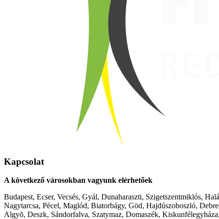
Kapcsolat
A következő városokban vagyunk elérhetőek
Budapest, Ecser, Vecsés, Gyál, Dunaharaszti, Szigetszentmiklós, Hal
Nagytarcsa, Pécel, Maglód, Biatorbágy, Göd, Hajdúszoboszló, Debre
Algyõ, Deszk, Sándorfalva, Szatymaz, Domaszék, Kiskunfélegyháza,