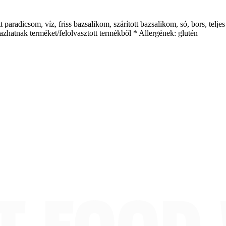
aradicsom, víz, friss bazsalikom, szárított bazsalikom, só, bors, teljes k
azhatnak terméket/felolvasztott termékből * Allergének: glutén