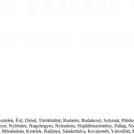
ásztelek, Érd, Diósd, Törökbálint, Budaörs, Budakeszi, Solymár, Pilis
cen, Nyírbátor, Nagyhegyes, Nyiradony, Hajdúböszörmény, Pallag, Ny
 Mórahalom, Kistelek, Balástya, Sándorfalva, Kecskemét, Városföld, 