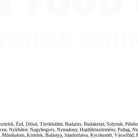
ásztelek, Érd, Diósd, Törökbálint, Budaörs, Budakeszi, Solymár, Pilis
cen, Nyírbátor, Nagyhegyes, Nyiradony, Hajdúböszörmény, Pallag, Ny
 Mórahalom, Kistelek, Balástya, Sándorfalva, Kecskemét, Városföld, 