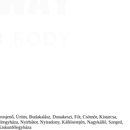
borosjenő, Üröm, Budakalász, Dunakeszi, Fót, Csömör, Kistarcsa,
íregyháza, Nyirbátor, Nyiradony, Kállósemjén, Nagykálló, Szeged,
Kiskunfélegyháza