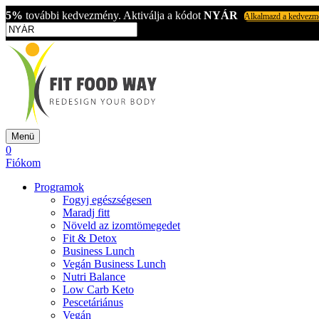
5%
további kedvezmény. Aktiválja a kódot
NYÁR
Alkalmazd a kedvezm
Menü
0
Fiókom
Programok
Fogyj egészségesen
Maradj fitt
Növeld az izomtömegedet
Fit & Detox
Business Lunch
Vegán Business Lunch
Nutri Balance
Low Carb Keto
Pescetáriánus
Vegán