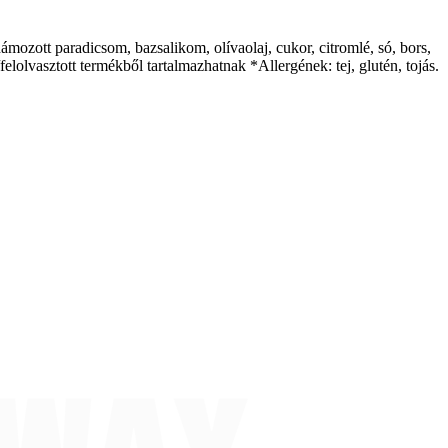
ozott paradicsom, bazsalikom, olívaolaj, cukor, citromlé, só, bors,
elolvasztott termékből tartalmazhatnak *Allergének: tej, glutén, tojás.