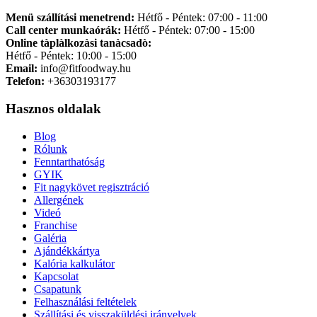
Menü szállítási menetrend:
Hétfő - Péntek: 07:00 - 11:00
Call center munkaórák:
Hétfő - Péntek: 07:00 - 15:00
Online tàplàlkozàsi tanàcsadò:
Hétfő - Péntek: 10:00 - 15:00
Email:
info@fitfoodway.hu
Telefon:
+36303193177
Hasznos oldalak
Blog
Rólunk
Fenntarthatóság
GYIK
Fit nagykövet regisztráció
Allergének
Videó
Franchise
Galéria
Ajándékkártya
Kalória kalkulátor
Kapcsolat
Csapatunk
Felhasználási feltételek
Szállítási és visszaküldési irányelvek