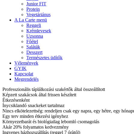
Junior FIT
Protein
Vegetáriánus
A La Carte menü
Reggeli
Krémlevesek
Uzsonna
Főétel
Saláták
Desszert
Természetes üdítők
Vélemények
GYIK
Kapcsolat
Megrendelés
Professzionális táplálkozási szakértők által összeállított
Képzett szakácsok által frissen készített
Étkezésenként
Ínycsiklandó snackeket tartalmaz
Nincs elkötelezettség: rendeljen csak egy napra, egy hétre, egy hóna
Egy terv minden étkezési igényhez
Környezetbarát és biológiailag lebomló csomagolás
Akár 20% folyamatos kedvezmény
Ingyenes házhozszállítás (reggel 7 óràtól)