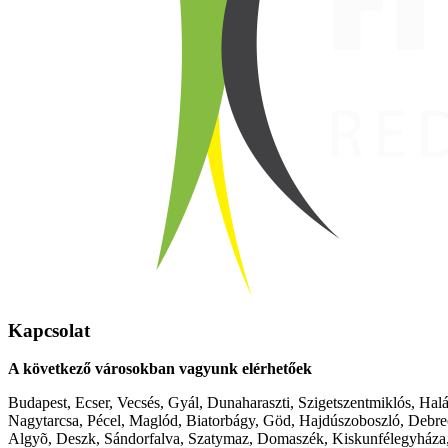
Kapcsolat
A következő városokban vagyunk elérhetőek
Budapest, Ecser, Vecsés, Gyál, Dunaharaszti, Szigetszentmiklós, Hal
Nagytarcsa, Pécel, Maglód, Biatorbágy, Göd, Hajdúszoboszló, Debre
Algyõ, Deszk, Sándorfalva, Szatymaz, Domaszék, Kiskunfélegyháza,