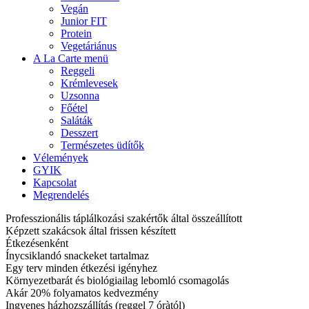
Vegán
Junior FIT
Protein
Vegetáriánus
A La Carte menü
Reggeli
Krémlevesek
Uzsonna
Főétel
Saláták
Desszert
Természetes üdítők
Vélemények
GYIK
Kapcsolat
Megrendelés
Professzionális táplálkozási szakértők által összeállított
Képzett szakácsok által frissen készített
Étkezésenként
Ínycsiklandó snackeket tartalmaz
Egy terv minden étkezési igényhez
Környezetbarát és biológiailag lebomló csomagolás
Akár 20% folyamatos kedvezmény
Ingyenes házhozszállítás (reggel 7 óràtól)