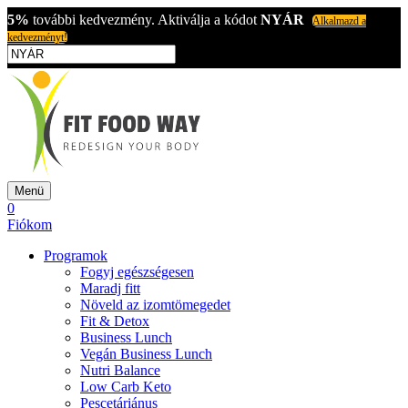
5%
további kedvezmény. Aktiválja a kódot
NYÁR
Alkalmazd a
kedvezményt!
Menü
0
Fiókom
Programok
Fogyj egészségesen
Maradj fitt
Növeld az izomtömegedet
Fit & Detox
Business Lunch
Vegán Business Lunch
Nutri Balance
Low Carb Keto
Pescetáriánus