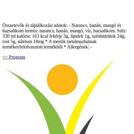
Összetevők és táplálkozási adatok: - Narancs, banán, mangó és
bazsalikom turmix: narancs, banán, mangó, víz, bazsalikom. Súly:
330 ml kalória: 163 kcal fehérje 3g, lipidek 1g, szénhidrátok 24g,
rost 5g, nátrium 18mg * A menük tartalmazhatnak
terméket/felolvasztott termékből * Allergének: -
<< Program