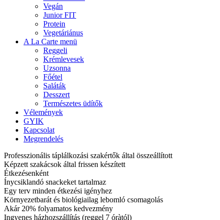
Vegán
Junior FIT
Protein
Vegetáriánus
A La Carte menü
Reggeli
Krémlevesek
Uzsonna
Főétel
Saláták
Desszert
Természetes üdítők
Vélemények
GYIK
Kapcsolat
Megrendelés
Professzionális táplálkozási szakértők által összeállított
Képzett szakácsok által frissen készített
Étkezésenként
Ínycsiklandó snackeket tartalmaz
Egy terv minden étkezési igényhez
Környezetbarát és biológiailag lebomló csomagolás
Akár 20% folyamatos kedvezmény
Ingyenes házhozszállítás (reggel 7 óràtól)