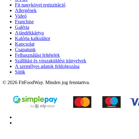
Fit nagykövet regisztráció
Allergének
Videó
Franchise
Galéria
Ajándékkártya
Kalória kalkulátor
Kapcsolat
Csapatunk
Felhasználási feltételek
Szállítási és visszaküldési irányelvek
A személyes adatok feldolgozása
Sütik
© 2026 FitFoodWay. Minden jog fenntartva.