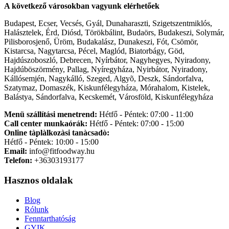
A következő városokban vagyunk elérhetőek
Budapest, Ecser, Vecsés, Gyál, Dunaharaszti, Szigetszentmiklós,
Halásztelek, Érd, Diósd, Törökbálint, Budaörs, Budakeszi, Solymár,
Pilisborosjenő, Üröm, Budakalász, Dunakeszi, Fót, Csömör,
Kistarcsa, Nagytarcsa, Pécel, Maglód, Biatorbágy, Göd,
Hajdúszoboszló, Debrecen, Nyírbátor, Nagyhegyes, Nyiradony,
Hajdúböszörmény, Pallag, Nyíregyháza, Nyirbátor, Nyiradony,
Kállósemjén, Nagykálló, Szeged, Algyõ, Deszk, Sándorfalva,
Szatymaz, Domaszék, Kiskunfélegyháza, Mórahalom, Kistelek,
Balástya, Sándorfalva, Kecskemét, Városföld, Kiskunfélegyháza
Menü szállítási menetrend:
Hétfő - Péntek: 07:00 - 11:00
Call center munkaórák:
Hétfő - Péntek: 07:00 - 15:00
Online tàplàlkozàsi tanàcsadò:
Hétfő - Péntek: 10:00 - 15:00
Email:
info@fitfoodway.hu
Telefon:
+36303193177
Hasznos oldalak
Blog
Rólunk
Fenntarthatóság
GYIK