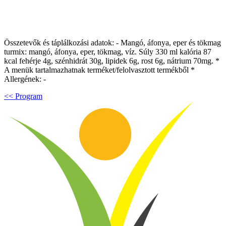
Összetevők és táplálkozási adatok: - Mangó, áfonya, eper és tökmag
turmix: mangó, áfonya, eper, tökmag, víz. Súly 330 ml kalória 87
kcal fehérje 4g, szénhidrát 30g, lipidek 6g, rost 6g, nátrium 70mg. *
A menük tartalmazhatnak terméket/felolvasztott termékből *
Allergének: -
<< Program