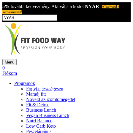
5%
további kedvezmény. Aktiválja a kódot
NYÁR
Alkalmazd a
kedvezményt!
Menü
0
Fiókom
Programok
Fogyj egészségesen
Maradj fitt
Növeld az izomtömegedet
Fit & Detox
Business Lunch
Vegán Business Lunch
Nutri Balance
Low Carb Keto
Pescetáriánus