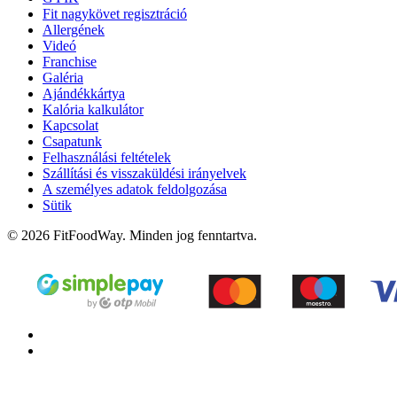
Fit nagykövet regisztráció
Allergének
Videó
Franchise
Galéria
Ajándékkártya
Kalória kalkulátor
Kapcsolat
Csapatunk
Felhasználási feltételek
Szállítási és visszaküldési irányelvek
A személyes adatok feldolgozása
Sütik
© 2026 FitFoodWay. Minden jog fenntartva.