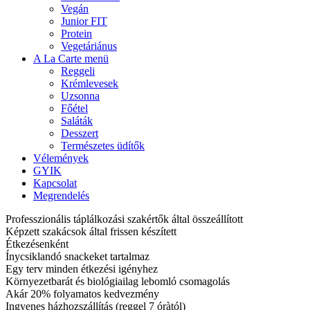
Vegán
Junior FIT
Protein
Vegetáriánus
A La Carte menü
Reggeli
Krémlevesek
Uzsonna
Főétel
Saláták
Desszert
Természetes üdítők
Vélemények
GYIK
Kapcsolat
Megrendelés
Professzionális táplálkozási szakértők által összeállított
Képzett szakácsok által frissen készített
Étkezésenként
Ínycsiklandó snackeket tartalmaz
Egy terv minden étkezési igényhez
Környezetbarát és biológiailag lebomló csomagolás
Akár 20% folyamatos kedvezmény
Ingyenes házhozszállítás (reggel 7 óràtól)