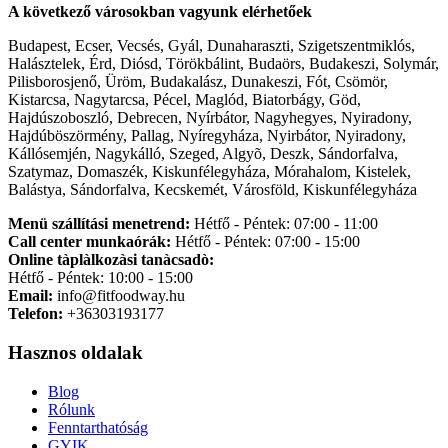
A következő városokban vagyunk elérhetőek
Budapest, Ecser, Vecsés, Gyál, Dunaharaszti, Szigetszentmiklós,
Halásztelek, Érd, Diósd, Törökbálint, Budaörs, Budakeszi, Solymár,
Pilisborosjenő, Üröm, Budakalász, Dunakeszi, Fót, Csömör,
Kistarcsa, Nagytarcsa, Pécel, Maglód, Biatorbágy, Göd,
Hajdúszoboszló, Debrecen, Nyírbátor, Nagyhegyes, Nyiradony,
Hajdúböszörmény, Pallag, Nyíregyháza, Nyirbátor, Nyiradony,
Kállósemjén, Nagykálló, Szeged, Algyõ, Deszk, Sándorfalva,
Szatymaz, Domaszék, Kiskunfélegyháza, Mórahalom, Kistelek,
Balástya, Sándorfalva, Kecskemét, Városföld, Kiskunfélegyháza
Menü szállítási menetrend:
Hétfő - Péntek: 07:00 - 11:00
Call center munkaórák:
Hétfő - Péntek: 07:00 - 15:00
Online tàplàlkozàsi tanàcsadò:
Hétfő - Péntek: 10:00 - 15:00
Email:
info@fitfoodway.hu
Telefon:
+36303193177
Hasznos oldalak
Blog
Rólunk
Fenntarthatóság
GYIK