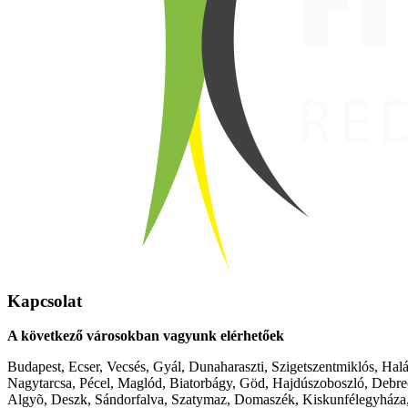
Kapcsolat
A következő városokban vagyunk elérhetőek
Budapest, Ecser, Vecsés, Gyál, Dunaharaszti, Szigetszentmiklós, Hal
Nagytarcsa, Pécel, Maglód, Biatorbágy, Göd, Hajdúszoboszló, Debre
Algyõ, Deszk, Sándorfalva, Szatymaz, Domaszék, Kiskunfélegyháza,