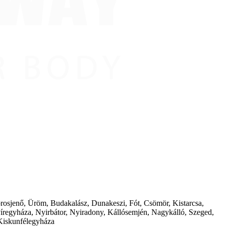
borosjenő, Üröm, Budakalász, Dunakeszi, Fót, Csömör, Kistarcsa,
íregyháza, Nyirbátor, Nyiradony, Kállósemjén, Nagykálló, Szeged,
Kiskunfélegyháza