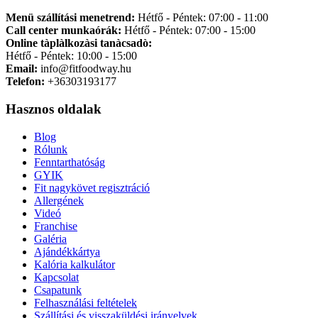
Menü szállítási menetrend:
Hétfő - Péntek: 07:00 - 11:00
Call center munkaórák:
Hétfő - Péntek: 07:00 - 15:00
Online tàplàlkozàsi tanàcsadò:
Hétfő - Péntek: 10:00 - 15:00
Email:
info@fitfoodway.hu
Telefon:
+36303193177
Hasznos oldalak
Blog
Rólunk
Fenntarthatóság
GYIK
Fit nagykövet regisztráció
Allergének
Videó
Franchise
Galéria
Ajándékkártya
Kalória kalkulátor
Kapcsolat
Csapatunk
Felhasználási feltételek
Szállítási és visszaküldési irányelvek