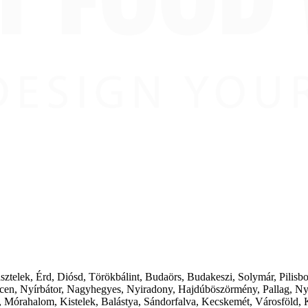
ásztelek, Érd, Diósd, Törökbálint, Budaörs, Budakeszi, Solymár, Pilis
cen, Nyírbátor, Nagyhegyes, Nyiradony, Hajdúböszörmény, Pallag, Ny
 Mórahalom, Kistelek, Balástya, Sándorfalva, Kecskemét, Városföld, 