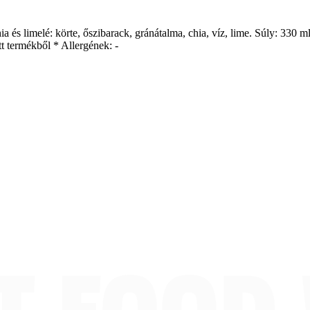
 és limelé: körte, őszibarack, gránátalma, chia, víz, lime. Súly: 330 ml K
t termékből * Allergének: -