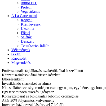
Junior FIT
Protein
Vegetáriánus
A La Carte menü
Reggeli
Krémlevesek
Uzsonna
Főétel
Saláták
Desszert
Természetes üdítők
Vélemények
GYIK
Kapcsolat
Megrendelés
Professzionális táplálkozási szakértők által összeállított
Képzett szakácsok által frissen készített
Étkezésenként
Ínycsiklandó snackeket tartalmaz
Nincs elkötelezettség: rendeljen csak egy napra, egy hétre, egy hóna
Egy terv minden étkezési igényhez
Környezetbarát és biológiailag lebomló csomagolás
Akár 20% folyamatos kedvezmény
Ingyenes házhozszállítás (reggel 7 óràtól)