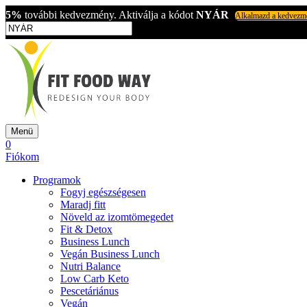
5%
további kedvezmény. Aktiválja a kódot
NYÁR
Alkalmazd a kedvezm
Menü
0
Fiókom
Programok
Fogyj egészségesen
Maradj fitt
Növeld az izomtömegedet
Fit & Detox
Business Lunch
Vegán Business Lunch
Nutri Balance
Low Carb Keto
Pescetáriánus
Vegán