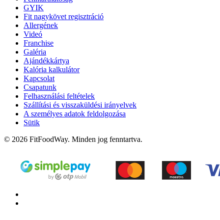
GYIK
Fit nagykövet regisztráció
Allergének
Videó
Franchise
Galéria
Ajándékkártya
Kalória kalkulátor
Kapcsolat
Csapatunk
Felhasználási feltételek
Szállítási és visszaküldési irányelvek
A személyes adatok feldolgozása
Sütik
© 2026 FitFoodWay. Minden jog fenntartva.