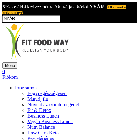
5%
további kedvezmény. Aktiválja a kódot
NYÁR
Alkalmazd a
kedvezményt!
Menü
0
Fiókom
Programok
Fogyj egészségesen
Maradj fitt
Növeld az izomtömegedet
Fit & Detox
Business Lunch
Vegán Business Lunch
Nutri Balance
Low Carb Keto
Pescetáriánus