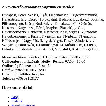
A következő városokban vagyunk elérhetőek
Budapest, Ecser, Vecsés, Gyál, Dunaharaszti, Szigetszentmiklós,
Halásztelek, Érd, Diósd, Törökbálint, Budaörs, Budakeszi, Solymár,
Pilisborosjenő, Üröm, Budakalász, Dunakeszi, Fót, Csömör,
Kistarcsa, Nagytarcsa, Pécel, Maglód, Biatorbágy, Göd,
Hajdúszoboszló, Debrecen, Nyírbátor, Nagyhegyes, Nyiradony,
Hajdúböszörmény, Pallag, Nyíregyháza, Nyirbátor, Nyiradony,
Kállósemjén, Nagykálló, Szeged, Algyõ, Deszk, Sándorfalva,
Szatymaz, Domaszék, Kiskunfélegyháza, Mórahalom, Kistelek,
Balástya, Sándorfalva, Kecskemét, Városföld, Kiskunfélegyháza
Menü szállítási menetrend:
Hétfő - Péntek: 07:00 - 11:00
Call center munkaórák:
Hétfő - Péntek: 07:00 - 15:00
Online tàplàlkozàsi tanàcsadò:
Hétfő - Péntek: 10:00 - 15:00
Email:
info@fitfoodway.hu
Telefon:
+36303193177
Hasznos oldalak
Blog
Rólunk
Fenntarthatóság