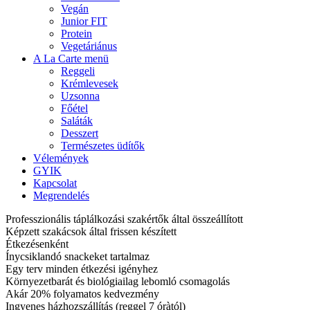
Vegán
Junior FIT
Protein
Vegetáriánus
A La Carte menü
Reggeli
Krémlevesek
Uzsonna
Főétel
Saláták
Desszert
Természetes üdítők
Vélemények
GYIK
Kapcsolat
Megrendelés
Professzionális táplálkozási szakértők által összeállított
Képzett szakácsok által frissen készített
Étkezésenként
Ínycsiklandó snackeket tartalmaz
Egy terv minden étkezési igényhez
Környezetbarát és biológiailag lebomló csomagolás
Akár 20% folyamatos kedvezmény
Ingyenes házhozszállítás (reggel 7 óràtól)