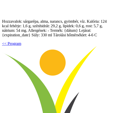
Hozzavalok: sárgarépa, alma, narancs, gyömbér, víz. Kalória: 124
kcal fehérje: 1,6 g, szénhidrát: 29,2 g, lipidek: 0,6 g, rost: 5,7 g,
nátrium: 54 mg. Allergének: - Termék: {dátum} Lejárat:
{expiration_date} Súly: 330 ml Tárolási hőmérséklet: 4-6 C
<< Program