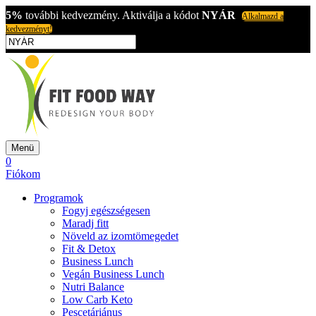
5%
további kedvezmény. Aktiválja a kódot
NYÁR
Alkalmazd a
kedvezményt!
Menü
0
Fiókom
Programok
Fogyj egészségesen
Maradj fitt
Növeld az izomtömegedet
Fit & Detox
Business Lunch
Vegán Business Lunch
Nutri Balance
Low Carb Keto
Pescetáriánus