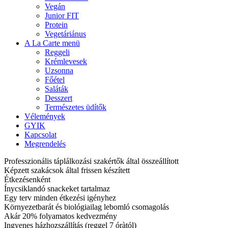
Vegán
Junior FIT
Protein
Vegetáriánus
A La Carte menü
Reggeli
Krémlevesek
Uzsonna
Főétel
Saláták
Desszert
Természetes üdítők
Vélemények
GYIK
Kapcsolat
Megrendelés
Professzionális táplálkozási szakértők által összeállított
Képzett szakácsok által frissen készített
Étkezésenként
Ínycsiklandó snackeket tartalmaz
Egy terv minden étkezési igényhez
Környezetbarát és biológiailag lebomló csomagolás
Akár 20% folyamatos kedvezmény
Ingyenes házhozszállítás (reggel 7 óràtól)