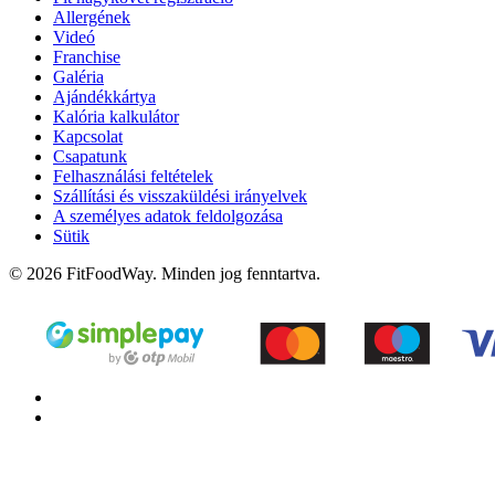
Allergének
Videó
Franchise
Galéria
Ajándékkártya
Kalória kalkulátor
Kapcsolat
Csapatunk
Felhasználási feltételek
Szállítási és visszaküldési irányelvek
A személyes adatok feldolgozása
Sütik
© 2026 FitFoodWay. Minden jog fenntartva.