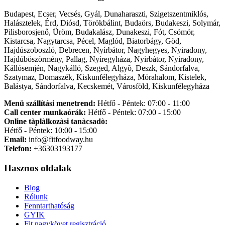
Budapest, Ecser, Vecsés, Gyál, Dunaharaszti, Szigetszentmiklós,
Halásztelek, Érd, Diósd, Törökbálint, Budaörs, Budakeszi, Solymár,
Pilisborosjenő, Üröm, Budakalász, Dunakeszi, Fót, Csömör,
Kistarcsa, Nagytarcsa, Pécel, Maglód, Biatorbágy, Göd,
Hajdúszoboszló, Debrecen, Nyírbátor, Nagyhegyes, Nyiradony,
Hajdúböszörmény, Pallag, Nyíregyháza, Nyirbátor, Nyiradony,
Kállósemjén, Nagykálló, Szeged, Algyõ, Deszk, Sándorfalva,
Szatymaz, Domaszék, Kiskunfélegyháza, Mórahalom, Kistelek,
Balástya, Sándorfalva, Kecskemét, Városföld, Kiskunfélegyháza
Menü szállítási menetrend:
Hétfő - Péntek: 07:00 - 11:00
Call center munkaórák:
Hétfő - Péntek: 07:00 - 15:00
Online tàplàlkozàsi tanàcsadò:
Hétfő - Péntek: 10:00 - 15:00
Email:
info@fitfoodway.hu
Telefon:
+36303193177
Hasznos oldalak
Blog
Rólunk
Fenntarthatóság
GYIK
Fit nagykövet regisztráció