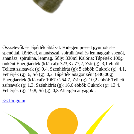
Összetevők és tápértéktáblázat: Hidegen préselt gyümölcslé
spenóttal, körtével, ananásszal, spirulinával és lenmaggal: spenót,
ananász, spirulina, lenmag. Súly: 330ml Kalória: Tápérték 100g-
onként Energiaérték (kJ/kcal): 323,3 / 77,2, Zsír (g): 3,1 ebből:
Telített zsírsavak (g) 0,4, Szénhidrát (g): 5 ebből: Cukrok (g): 4,1,
Fehérjék (g): 6, Só (g): 0,2 Tápérték adagonként (330,00g)
Energiaérték (kJ/kcal): 1067 / 254,7, Zsír (g): 10,2 ebből: Telített
zsírsavak (g) 1,3, Szénhidrát (g): 16,6 ebből: Cukrok (g): 13,4,
Fehérjék (g): 19,8, Só (g): 0,8 Allergén anyagok -
<< Program