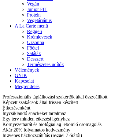
Vegán
Junior FIT
Protein
Vegetáriánus
A La Carte menü
Reggeli
Krémlevesek
Uzsonna
Főétel
Saláták
Desszert
Természetes üdítők
Vélemények
GYIK
Kapcsolat
Megrendelés
Professzionális táplálkozási szakértők által összeállított
Képzett szakácsok által frissen készített
Étkezésenként
Ínycsiklandó snackeket tartalmaz
Egy terv minden étkezési igényhez
Környezetbarát és biológiailag lebomló csomagolás
Akár 20% folyamatos kedvezmény
Ingyenes házhozszállítás (reggel 7 óràtól)