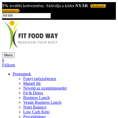
5%
további kedvezmény. Aktiválja a kódot
NYÁR
Alkalmazd a
kedvezményt!
Menü
0
Fiókom
Programok
Fogyj egészségesen
Maradj fitt
Növeld az izomtömegedet
Fit & Detox
Business Lunch
Vegán Business Lunch
Nutri Balance
Low Carb Keto
Pescetáriánus