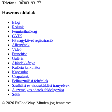
Telefon:
+36303193177
Hasznos oldalak
Blog
Rólunk
Fenntarthatóság
GYIK
Fit nagykövet regisztráció
Allergének
Videó
Franchise
Galéria
Ajándékkártya
Kalória kalkulátor
Kapcsolat
Csapatunk
Felhasználási feltételek
Szállítási és visszaküldési irányelvek
A személyes adatok feldolgozása
Sütik
© 2026 FitFoodWay. Minden jog fenntartva.