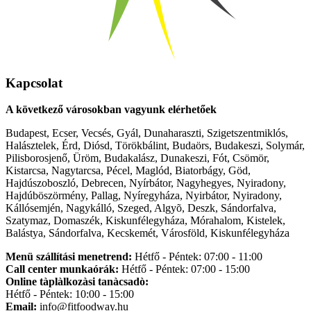
Kapcsolat
A következő városokban vagyunk elérhetőek
Budapest, Ecser, Vecsés, Gyál, Dunaharaszti, Szigetszentmiklós,
Halásztelek, Érd, Diósd, Törökbálint, Budaörs, Budakeszi, Solymár,
Pilisborosjenő, Üröm, Budakalász, Dunakeszi, Fót, Csömör,
Kistarcsa, Nagytarcsa, Pécel, Maglód, Biatorbágy, Göd,
Hajdúszoboszló, Debrecen, Nyírbátor, Nagyhegyes, Nyiradony,
Hajdúböszörmény, Pallag, Nyíregyháza, Nyirbátor, Nyiradony,
Kállósemjén, Nagykálló, Szeged, Algyõ, Deszk, Sándorfalva,
Szatymaz, Domaszék, Kiskunfélegyháza, Mórahalom, Kistelek,
Balástya, Sándorfalva, Kecskemét, Városföld, Kiskunfélegyháza
Menü szállítási menetrend:
Hétfő - Péntek: 07:00 - 11:00
Call center munkaórák:
Hétfő - Péntek: 07:00 - 15:00
Online tàplàlkozàsi tanàcsadò:
Hétfő - Péntek: 10:00 - 15:00
Email:
info@fitfoodway.hu