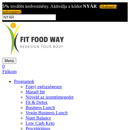
5%
további kedvezmény. Aktiválja a kódot
NYÁR
Alkalmazd a
kedvezményt!
Menü
0
Fiókom
Programok
Fogyj egészségesen
Maradj fitt
Növeld az izomtömegedet
Fit & Detox
Business Lunch
Vegán Business Lunch
Nutri Balance
Low Carb Keto
Pescetáriánus