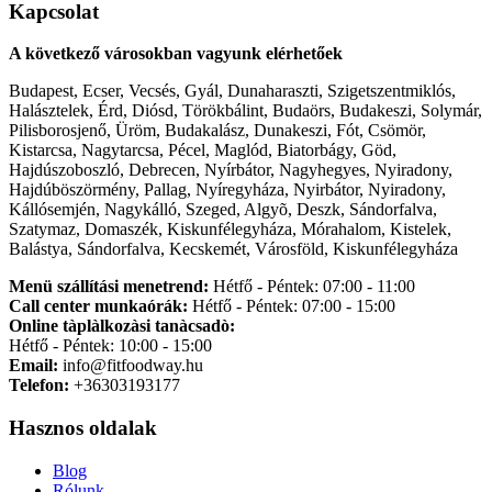
Kapcsolat
A következő városokban vagyunk elérhetőek
Budapest, Ecser, Vecsés, Gyál, Dunaharaszti, Szigetszentmiklós,
Halásztelek, Érd, Diósd, Törökbálint, Budaörs, Budakeszi, Solymár,
Pilisborosjenő, Üröm, Budakalász, Dunakeszi, Fót, Csömör,
Kistarcsa, Nagytarcsa, Pécel, Maglód, Biatorbágy, Göd,
Hajdúszoboszló, Debrecen, Nyírbátor, Nagyhegyes, Nyiradony,
Hajdúböszörmény, Pallag, Nyíregyháza, Nyirbátor, Nyiradony,
Kállósemjén, Nagykálló, Szeged, Algyõ, Deszk, Sándorfalva,
Szatymaz, Domaszék, Kiskunfélegyháza, Mórahalom, Kistelek,
Balástya, Sándorfalva, Kecskemét, Városföld, Kiskunfélegyháza
Menü szállítási menetrend:
Hétfő - Péntek: 07:00 - 11:00
Call center munkaórák:
Hétfő - Péntek: 07:00 - 15:00
Online tàplàlkozàsi tanàcsadò:
Hétfő - Péntek: 10:00 - 15:00
Email:
info@fitfoodway.hu
Telefon:
+36303193177
Hasznos oldalak
Blog
Rólunk