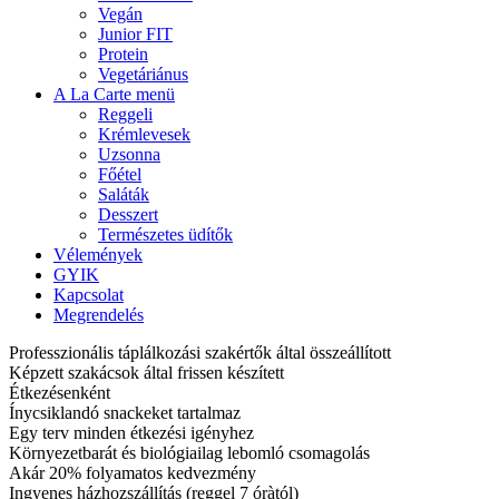
Vegán
Junior FIT
Protein
Vegetáriánus
A La Carte menü
Reggeli
Krémlevesek
Uzsonna
Főétel
Saláták
Desszert
Természetes üdítők
Vélemények
GYIK
Kapcsolat
Megrendelés
Professzionális táplálkozási szakértők által összeállított
Képzett szakácsok által frissen készített
Étkezésenként
Ínycsiklandó snackeket tartalmaz
Egy terv minden étkezési igényhez
Környezetbarát és biológiailag lebomló csomagolás
Akár 20% folyamatos kedvezmény
Ingyenes házhozszállítás (reggel 7 óràtól)