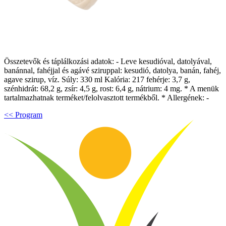
Összetevők és táplálkozási adatok: - Leve kesudióval, datolyával,
banánnal, fahéjjal és agávé sziruppal: kesudió, datolya, banán, fahéj,
agave szirup, víz. Súly: 330 ml Kalória: 217 fehérje: 3,7 g,
szénhidrát: 68,2 g, zsír: 4,5 g, rost: 6,4 g, nátrium: 4 mg. * A menük
tartalmazhatnak terméket/felolvasztott termékből. * Allergének: -
<< Program