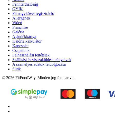
Fenntarthatóság
GYIK
Fit nagykövet regisztráció
Allergének
Videó
Franchise
Galéria
Ajándékkártya
Kalória kalkulátor
Kapcsolat
Csapatunk
Felhasználási feltételek
Szállítási és visszaküldési irányelvek
A személyes adatok feldolgozása
Sütik
© 2026 FitFoodWay. Minden jog fenntartva.