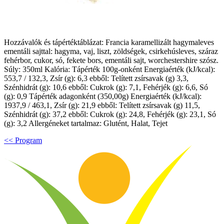
Hozzávalók és tápértéktáblázat: Francia karamellizált hagymaleves
ementáli sajttal: hagyma, vaj, liszt, zöldségek, csirkehúsleves, száraz
fehérbor, cukor, só, fekete bors, ementáli sajt, worchestershire szósz.
Súly: 350ml Kalória: Tápérték 100g-onként Energiaérték (kJ/kcal):
553,7 / 132,3, Zsír (g): 6,3 ebből: Telített zsírsavak (g) 3,3,
Szénhidrát (g): 10,6 ebből: Cukrok (g): 7,1, Fehérjék (g): 6,6, Só
(g): 0,9 Tápérték adagonként (350,00g) Energiaérték (kJ/kcal):
1937,9 / 463,1, Zsír (g): 21,9 ebből: Telített zsírsavak (g) 11,5,
Szénhidrát (g): 37,2 ebből: Cukrok (g): 24,8, Fehérjék (g): 23,1, Só
(g): 3,2 Allergéneket tartalmaz: Glutént, Halat, Tejet
<< Program