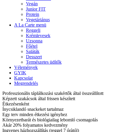
Vegán
Junior FIT
Protein
Vegetáriánus
A La Carte menü
Reggeli
Krémlevesek
Uzsonna
Főétel
Saláták
Desszert
Természetes üdítők
Vélemények
GYIK
Kapcsolat
Megrendelés
Professzionális táplálkozási szakértők által összeállított
Képzett szakácsok által frissen készített
Étkezésenként
Ínycsiklandó snackeket tartalmaz
Egy terv minden étkezési igényhez
Környezetbarát és biológiailag lebomló csomagolás
Akár 20% folyamatos kedvezmény
Ingyenes házhozszállítás (reggel 7 óràtól)