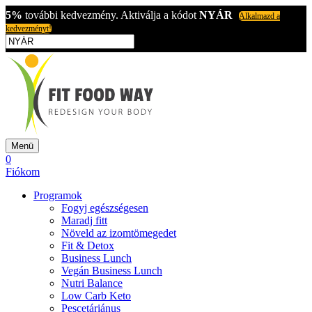
5%
további kedvezmény. Aktiválja a kódot
NYÁR
Alkalmazd a
kedvezményt!
Menü
0
Fiókom
Programok
Fogyj egészségesen
Maradj fitt
Növeld az izomtömegedet
Fit & Detox
Business Lunch
Vegán Business Lunch
Nutri Balance
Low Carb Keto
Pescetáriánus