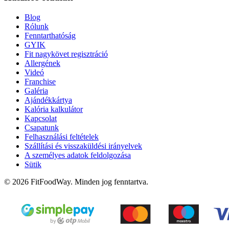
Blog
Rólunk
Fenntarthatóság
GYIK
Fit nagykövet regisztráció
Allergének
Videó
Franchise
Galéria
Ajándékkártya
Kalória kalkulátor
Kapcsolat
Csapatunk
Felhasználási feltételek
Szállítási és visszaküldési irányelvek
A személyes adatok feldolgozása
Sütik
© 2026 FitFoodWay. Minden jog fenntartva.