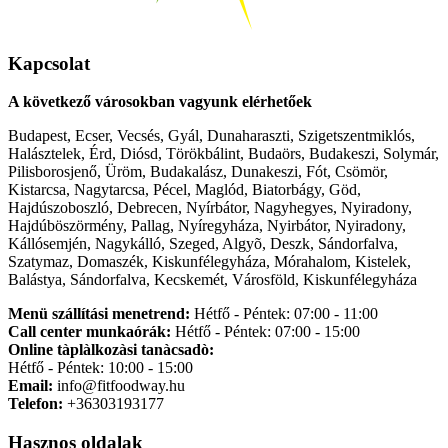
Kapcsolat
A következő városokban vagyunk elérhetőek
Budapest, Ecser, Vecsés, Gyál, Dunaharaszti, Szigetszentmiklós,
Halásztelek, Érd, Diósd, Törökbálint, Budaörs, Budakeszi, Solymár,
Pilisborosjenő, Üröm, Budakalász, Dunakeszi, Fót, Csömör,
Kistarcsa, Nagytarcsa, Pécel, Maglód, Biatorbágy, Göd,
Hajdúszoboszló, Debrecen, Nyírbátor, Nagyhegyes, Nyiradony,
Hajdúböszörmény, Pallag, Nyíregyháza, Nyirbátor, Nyiradony,
Kállósemjén, Nagykálló, Szeged, Algyõ, Deszk, Sándorfalva,
Szatymaz, Domaszék, Kiskunfélegyháza, Mórahalom, Kistelek,
Balástya, Sándorfalva, Kecskemét, Városföld, Kiskunfélegyháza
Menü szállítási menetrend:
Hétfő - Péntek: 07:00 - 11:00
Call center munkaórák:
Hétfő - Péntek: 07:00 - 15:00
Online tàplàlkozàsi tanàcsadò:
Hétfő - Péntek: 10:00 - 15:00
Email:
info@fitfoodway.hu
Telefon:
+36303193177
Hasznos oldalak