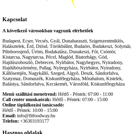
Kapcsolat
A következő városokban vagyunk elérhetőek
Budapest, Ecser, Vecsés, Gyál, Dunaharaszti, Szigetszentmiklós,
Halásztelek, Érd, Diósd, Törökbálint, Budaörs, Budakeszi, Solymár,
Pilisborosjenő, Üröm, Budakalász, Dunakeszi, Fót, Csömör,
Kistarcsa, Nagytarcsa, Pécel, Maglód, Biatorbágy, Göd,
Hajdúszoboszló, Debrecen, Nyírbátor, Nagyhegyes, Nyiradony,
Hajdúböszörmény, Pallag, Nyíregyháza, Nyirbátor, Nyiradony,
Kállósemjén, Nagykálló, Szeged, Algyõ, Deszk, Sándorfalva,
Szatymaz, Domaszék, Kiskunfélegyháza, Mórahalom, Kistelek,
Balástya, Sándorfalva, Kecskemét, Városföld, Kiskunfélegyháza
Menü szállítási menetrend:
Hétfő - Péntek: 07:00 - 11:00
Call center munkaórák:
Hétfő - Péntek: 07:00 - 15:00
Online tàplàlkozàsi tanàcsadò:
Hétfő - Péntek: 10:00 - 15:00
Email:
info@fitfoodway.hu
Telefon:
+36303193177
Hasznos oldalak