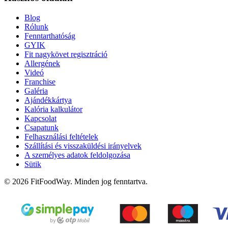
Blog
Rólunk
Fenntarthatóság
GYIK
Fit nagykövet regisztráció
Allergének
Videó
Franchise
Galéria
Ajándékkártya
Kalória kalkulátor
Kapcsolat
Csapatunk
Felhasználási feltételek
Szállítási és visszaküldési irányelvek
A személyes adatok feldolgozása
Sütik
© 2026 FitFoodWay. Minden jog fenntartva.