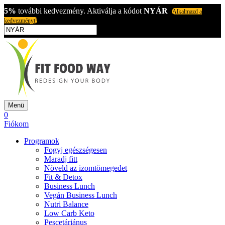
5%
további kedvezmény. Aktiválja a kódot
NYÁR
Alkalmazd a
kedvezményt!
Menü
0
Fiókom
Programok
Fogyj egészségesen
Maradj fitt
Növeld az izomtömegedet
Fit & Detox
Business Lunch
Vegán Business Lunch
Nutri Balance
Low Carb Keto
Pescetáriánus