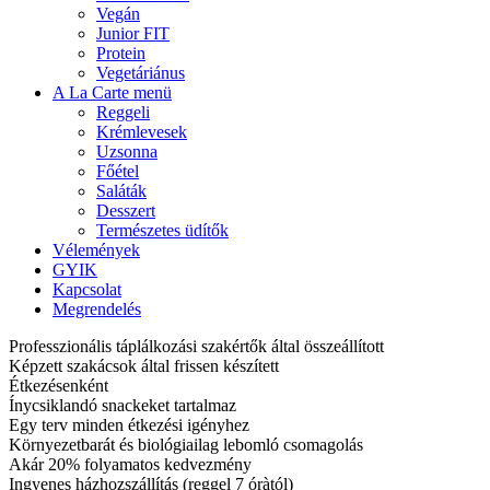
Vegán
Junior FIT
Protein
Vegetáriánus
A La Carte menü
Reggeli
Krémlevesek
Uzsonna
Főétel
Saláták
Desszert
Természetes üdítők
Vélemények
GYIK
Kapcsolat
Megrendelés
Professzionális táplálkozási szakértők által összeállított
Képzett szakácsok által frissen készített
Étkezésenként
Ínycsiklandó snackeket tartalmaz
Egy terv minden étkezési igényhez
Környezetbarát és biológiailag lebomló csomagolás
Akár 20% folyamatos kedvezmény
Ingyenes házhozszállítás (reggel 7 óràtól)