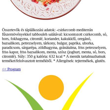
Összetevők és táplálkozási adatok: -csirkecomb mediterrán
fűszernövényekkel tabbouleh salátával: kicsontozott csirkecomb, só,
bors, fokhagyma, citromlé, koriander, kakukkfű, oregánó,
bazsalikom, petrezselyem, tárkony, bulgur, paprika, uborka,
paradicsom, sárgarépa, zöldhagyma, gránátalma, friss petrezselyem,
friss kapor, friss bazsalikom, menta, szósz (joghurt, menta, só, bors,
citromlé). Súly: 350 g kalória: 632 kcal * A menük tartalmazhatnak
terméket/felolvasztott termékből. * Allergének: tejtermékek, glutén.
<< Program