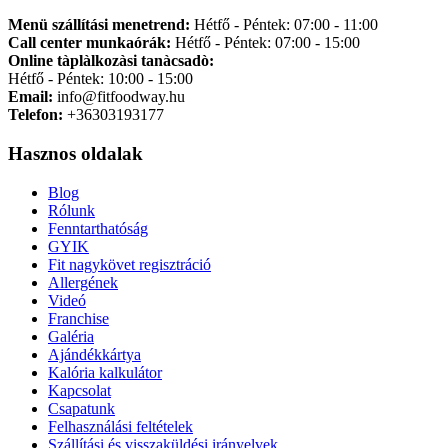
Menü szállítási menetrend:
Hétfő - Péntek: 07:00 - 11:00
Call center munkaórák:
Hétfő - Péntek: 07:00 - 15:00
Online tàplàlkozàsi tanàcsadò:
Hétfő - Péntek: 10:00 - 15:00
Email:
info@fitfoodway.hu
Telefon:
+36303193177
Hasznos oldalak
Blog
Rólunk
Fenntarthatóság
GYIK
Fit nagykövet regisztráció
Allergének
Videó
Franchise
Galéria
Ajándékkártya
Kalória kalkulátor
Kapcsolat
Csapatunk
Felhasználási feltételek
Szállítási és visszaküldési irányelvek