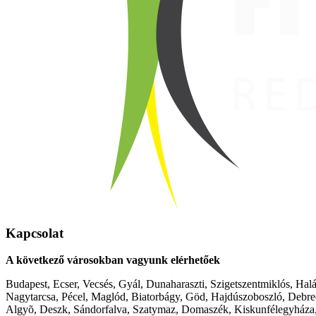
Kapcsolat
A következő városokban vagyunk elérhetőek
Budapest, Ecser, Vecsés, Gyál, Dunaharaszti, Szigetszentmiklós, Hal
Nagytarcsa, Pécel, Maglód, Biatorbágy, Göd, Hajdúszoboszló, Debre
Algyõ, Deszk, Sándorfalva, Szatymaz, Domaszék, Kiskunfélegyháza,