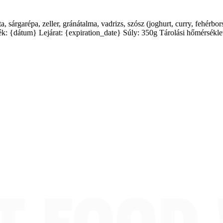
 sárgarépa, zeller, gránátalma, vadrizs, szósz (joghurt, curry, fehérbors, 
mék: {dátum} Lejárat: {expiration_date} Súly: 350g Tárolási hőmérsékle