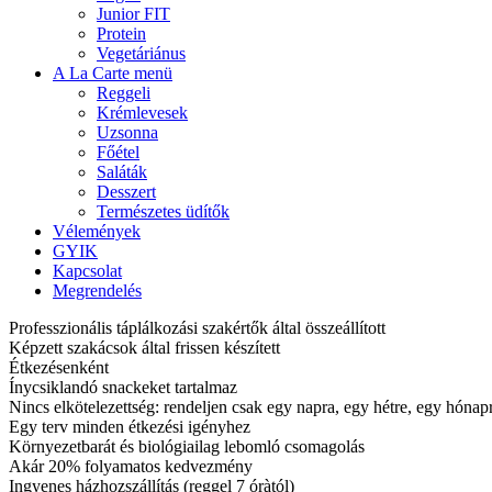
Junior FIT
Protein
Vegetáriánus
A La Carte menü
Reggeli
Krémlevesek
Uzsonna
Főétel
Saláták
Desszert
Természetes üdítők
Vélemények
GYIK
Kapcsolat
Megrendelés
Professzionális táplálkozási szakértők által összeállított
Képzett szakácsok által frissen készített
Étkezésenként
Ínycsiklandó snackeket tartalmaz
Nincs elkötelezettség: rendeljen csak egy napra, egy hétre, egy hóna
Egy terv minden étkezési igényhez
Környezetbarát és biológiailag lebomló csomagolás
Akár 20% folyamatos kedvezmény
Ingyenes házhozszállítás (reggel 7 óràtól)