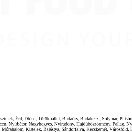
ásztelek, Érd, Diósd, Törökbálint, Budaörs, Budakeszi, Solymár, Pilis
cen, Nyírbátor, Nagyhegyes, Nyiradony, Hajdúböszörmény, Pallag, Ny
 Mórahalom, Kistelek, Balástya, Sándorfalva, Kecskemét, Városföld, 