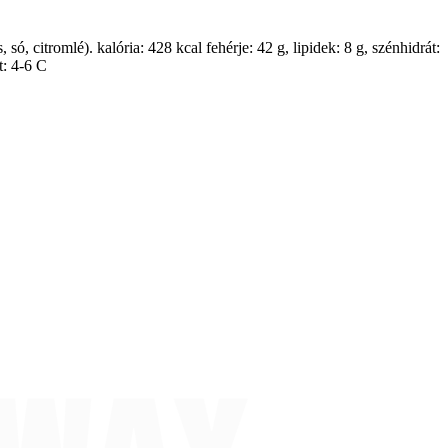
só, citromlé). kalória: 428 kcal fehérje: 42 g, lipidek: 8 g, szénhidrát:
t: 4-6 C