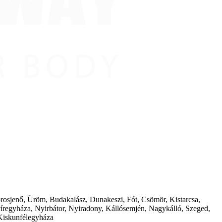
borosjenő, Üröm, Budakalász, Dunakeszi, Fót, Csömör, Kistarcsa,
íregyháza, Nyirbátor, Nyiradony, Kállósemjén, Nagykálló, Szeged,
Kiskunfélegyháza