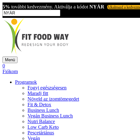
5%
további kedvezmény. Aktiválja a kódot
NYÁR
Alkalmazd a kedvezm
Menü
0
Fiókom
Programok
Fogyj egészségesen
Maradj fitt
Növeld az izomtömegedet
Fit & Detox
Business Lunch
Vegán Business Lunch
Nutri Balance
Low Carb Keto
Pescetáriánus
Vegán