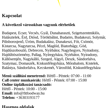
Kapcsolat
A következő városokban vagyunk elérhetőek
Budapest, Ecser, Vecsés, Gyál, Dunaharaszti, Szigetszentmiklós,
Halásztelek, Érd, Diósd, Törökbálint, Budaörs, Budakeszi, Solymár,
Pilisborosjenő, Üröm, Budakalász, Dunakeszi, Fót, Csömör,
Kistarcsa, Nagytarcsa, Pécel, Maglód, Biatorbágy, Göd,
Hajdúszoboszló, Debrecen, Nyírbátor, Nagyhegyes, Nyiradony,
Hajdúböszörmény, Pallag, Nyíregyháza, Nyirbátor, Nyiradony,
Kállósemjén, Nagykálló, Szeged, Algyõ, Deszk, Sándorfalva,
Szatymaz, Domaszék, Kiskunfélegyháza, Mórahalom, Kistelek,
Balástya, Sándorfalva, Kecskemét, Városföld, Kiskunfélegyháza
Menü szállítási menetrend:
Hétfő - Péntek: 07:00 - 11:00
Call center munkaórák:
Hétfő - Péntek: 07:00 - 15:00
Online tàplàlkozàsi tanàcsadò:
Hétfő - Péntek: 10:00 - 15:00
Email:
info@fitfoodway.hu
Telefon:
+36303193177
Hasznos oldalak