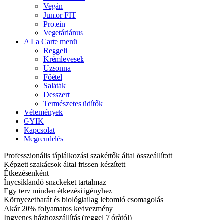
Vegán
Junior FIT
Protein
Vegetáriánus
A La Carte menü
Reggeli
Krémlevesek
Uzsonna
Főétel
Saláták
Desszert
Természetes üdítők
Vélemények
GYIK
Kapcsolat
Megrendelés
Professzionális táplálkozási szakértők által összeállított
Képzett szakácsok által frissen készített
Étkezésenként
Ínycsiklandó snackeket tartalmaz
Egy terv minden étkezési igényhez
Környezetbarát és biológiailag lebomló csomagolás
Akár 20% folyamatos kedvezmény
Ingyenes házhozszállítás (reggel 7 óràtól)