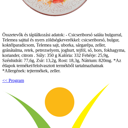
Összetevők és táplálkozási adatok: - Csicseriborsó saláta bulgurral,
Telemea sajttal és nyers zöldségkeverékkel: csicseriborsó, bulgur,
koktélparadicsom, Telemea sajt, uborka, sárgarépa, zeller,
gránátalma, retek, petrezselyem, joghurt, tejföl, só, bors, fokhagyma,
koriander, citrom . Súly: 350 g Kalória: 332 Fehérje: 25,9g,
Szénhidrát: 77,6g, Zsír: 13,2g, Rost: 18,3g, Nátrium: 820mg. *Az
étlapok terméket/felolvasztott termékből tartalmazhatnak
*Allergének: tejtermékek, zeller.
<< Program