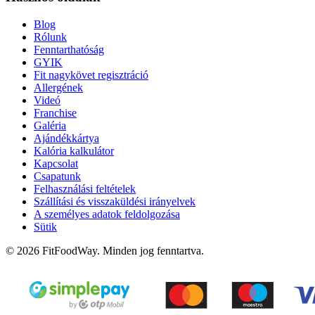
Blog
Rólunk
Fenntarthatóság
GYIK
Fit nagykövet regisztráció
Allergének
Videó
Franchise
Galéria
Ajándékkártya
Kalória kalkulátor
Kapcsolat
Csapatunk
Felhasználási feltételek
Szállítási és visszaküldési irányelvek
A személyes adatok feldolgozása
Sütik
© 2026 FitFoodWay. Minden jog fenntartva.