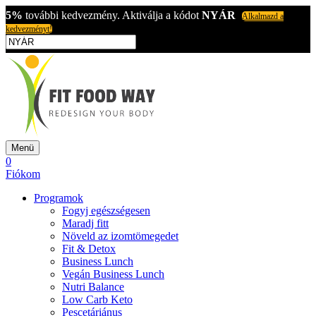
5%
további kedvezmény. Aktiválja a kódot
NYÁR
Alkalmazd a
kedvezményt!
Menü
0
Fiókom
Programok
Fogyj egészségesen
Maradj fitt
Növeld az izomtömegedet
Fit & Detox
Business Lunch
Vegán Business Lunch
Nutri Balance
Low Carb Keto
Pescetáriánus