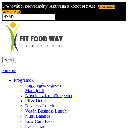
5%
további kedvezmény. Aktiválja a kódot
NYÁR
Alkalmazd a
kedvezményt!
Menü
0
Fiókom
Programok
Fogyj egészségesen
Maradj fitt
Növeld az izomtömegedet
Fit & Detox
Business Lunch
Vegán Business Lunch
Nutri Balance
Low Carb Keto
Pescetáriánus