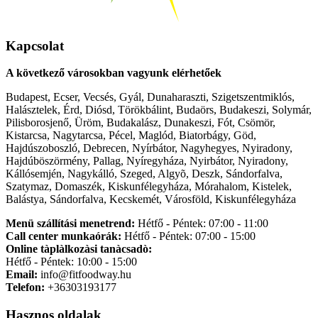
Kapcsolat
A következő városokban vagyunk elérhetőek
Budapest, Ecser, Vecsés, Gyál, Dunaharaszti, Szigetszentmiklós,
Halásztelek, Érd, Diósd, Törökbálint, Budaörs, Budakeszi, Solymár,
Pilisborosjenő, Üröm, Budakalász, Dunakeszi, Fót, Csömör,
Kistarcsa, Nagytarcsa, Pécel, Maglód, Biatorbágy, Göd,
Hajdúszoboszló, Debrecen, Nyírbátor, Nagyhegyes, Nyiradony,
Hajdúböszörmény, Pallag, Nyíregyháza, Nyirbátor, Nyiradony,
Kállósemjén, Nagykálló, Szeged, Algyõ, Deszk, Sándorfalva,
Szatymaz, Domaszék, Kiskunfélegyháza, Mórahalom, Kistelek,
Balástya, Sándorfalva, Kecskemét, Városföld, Kiskunfélegyháza
Menü szállítási menetrend:
Hétfő - Péntek: 07:00 - 11:00
Call center munkaórák:
Hétfő - Péntek: 07:00 - 15:00
Online tàplàlkozàsi tanàcsadò:
Hétfő - Péntek: 10:00 - 15:00
Email:
info@fitfoodway.hu
Telefon:
+36303193177
Hasznos oldalak