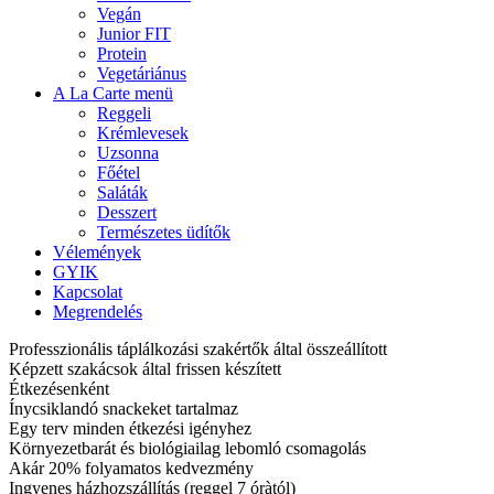
Vegán
Junior FIT
Protein
Vegetáriánus
A La Carte menü
Reggeli
Krémlevesek
Uzsonna
Főétel
Saláták
Desszert
Természetes üdítők
Vélemények
GYIK
Kapcsolat
Megrendelés
Professzionális táplálkozási szakértők által összeállított
Képzett szakácsok által frissen készített
Étkezésenként
Ínycsiklandó snackeket tartalmaz
Egy terv minden étkezési igényhez
Környezetbarát és biológiailag lebomló csomagolás
Akár 20% folyamatos kedvezmény
Ingyenes házhozszállítás (reggel 7 óràtól)