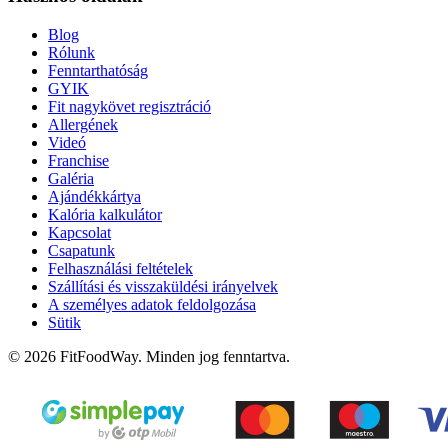
Blog
Rólunk
Fenntarthatóság
GYIK
Fit nagykövet regisztráció
Allergének
Videó
Franchise
Galéria
Ajándékkártya
Kalória kalkulátor
Kapcsolat
Csapatunk
Felhasználási feltételek
Szállítási és visszaküldési irányelvek
A személyes adatok feldolgozása
Sütik
© 2026 FitFoodWay. Minden jog fenntartva.