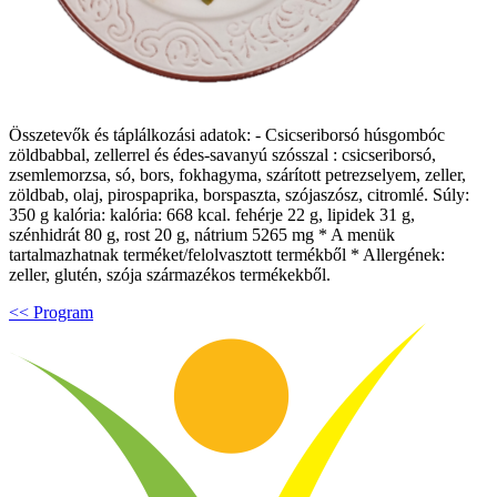
Összetevők és táplálkozási adatok: - Csicseriborsó húsgombóc
zöldbabbal, zellerrel és édes-savanyú szósszal : csicseriborsó,
zsemlemorzsa, só, bors, fokhagyma, szárított petrezselyem, zeller,
zöldbab, olaj, pirospaprika, borspaszta, szójaszósz, citromlé. Súly:
350 g kalória: kalória: 668 kcal. fehérje 22 g, lipidek 31 g,
szénhidrát 80 g, rost 20 g, nátrium 5265 mg * A menük
tartalmazhatnak terméket/felolvasztott termékből * Allergének:
zeller, glutén, szója származékos termékekből.
<< Program