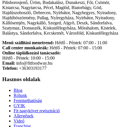
Pilisborosjenő, Üröm, Budakalász, Dunakeszi, Fót, Csömör,
Kistarcsa, Nagytarcsa, Pécel, Maglód, Biatorbágy, Göd,
Hajdúszoboszló, Debrecen, Nyírbátor, Nagyhegyes, Nyiradony,
Hajdúböszörmény, Pallag, Nyíregyháza, Nyirbátor, Nyiradony,
Kállósemjén, Nagykálló, Szeged, Algyõ, Deszk, Sándorfalva,
Szatymaz, Domaszék, Kiskunfélegyháza, Mórahalom, Kistelek,
Balástya, Sándorfalva, Kecskemét, Városföld, Kiskunfélegyháza
Menü szállítási menetrend:
Hétfő - Péntek: 07:00 - 11:00
Call center munkaórák:
Hétfő - Péntek: 07:00 - 15:00
Online tàplàlkozàsi tanàcsadò:
Hétfő - Péntek: 10:00 - 15:00
Email:
info@fitfoodway.hu
Telefon:
+36303193177
Hasznos oldalak
Blog
Rólunk
Fenntarthatóság
GYIK
Fit nagykövet regisztráció
Allergének
Videó
Franchise