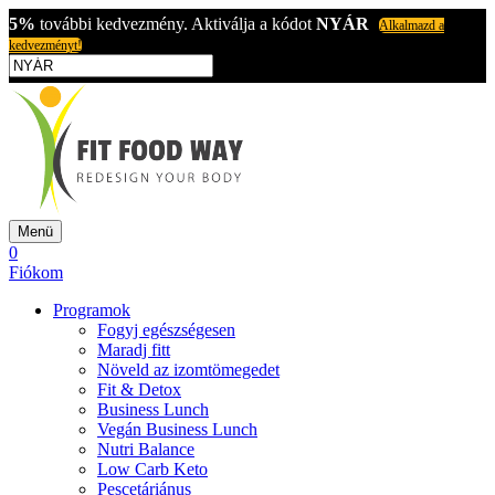
5%
további kedvezmény. Aktiválja a kódot
NYÁR
Alkalmazd a
kedvezményt!
Menü
0
Fiókom
Programok
Fogyj egészségesen
Maradj fitt
Növeld az izomtömegedet
Fit & Detox
Business Lunch
Vegán Business Lunch
Nutri Balance
Low Carb Keto
Pescetáriánus