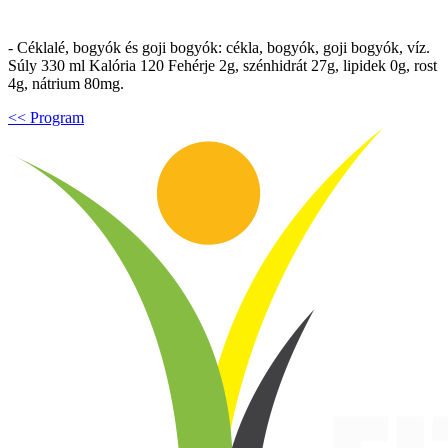
- Céklalé, bogyók és goji bogyók: cékla, bogyók, goji bogyók, víz.
Súly 330 ml Kalória 120 Fehérje 2g, szénhidrát 27g, lipidek 0g, rost
4g, nátrium 80mg.
<< Program