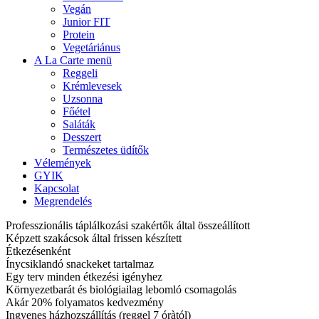
Vegán
Junior FIT
Protein
Vegetáriánus
A La Carte menü
Reggeli
Krémlevesek
Uzsonna
Főétel
Saláták
Desszert
Természetes üdítők
Vélemények
GYIK
Kapcsolat
Megrendelés
Professzionális táplálkozási szakértők által összeállított
Képzett szakácsok által frissen készített
Étkezésenként
Ínycsiklandó snackeket tartalmaz
Egy terv minden étkezési igényhez
Környezetbarát és biológiailag lebomló csomagolás
Akár 20% folyamatos kedvezmény
Ingyenes házhozszállítás (reggel 7 óràtól)