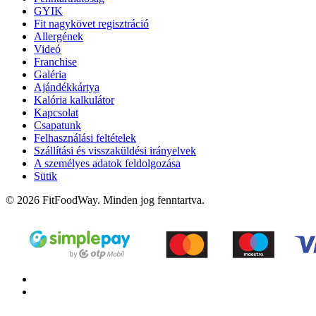
GYIK
Fit nagykövet regisztráció
Allergének
Videó
Franchise
Galéria
Ajándékkártya
Kalória kalkulátor
Kapcsolat
Csapatunk
Felhasználási feltételek
Szállítási és visszaküldési irányelvek
A személyes adatok feldolgozása
Sütik
© 2026 FitFoodWay. Minden jog fenntartva.