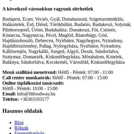
A következő városokban vagyunk elérhetőek
Budapest, Ecser, Vecsés, Gyál, Dunaharaszti, Szigetszentmiklós,
Halásztelek, Érd, Diósd, Törökbálint, Budaörs, Budakeszi, Solymár,
Pilisborosjenő, Üröm, Budakalász, Dunakeszi, Fót, Csömör,
Kistarcsa, Nagytarcsa, Pécel, Maglód, Biatorbágy, Göd,
Hajdúszoboszló, Debrecen, Nyírbátor, Nagyhegyes, Nyiradony,
Hajdúböszörmény, Pallag, Nyíregyháza, Nyirbátor, Nyiradony,
Kállósemjén, Nagykálló, Szeged, Algyõ, Deszk, Sándorfalva,
Szatymaz, Domaszék, Kiskunfélegyháza, Mórahalom, Kistelek,
Balástya, Sándorfalva, Kecskemét, Városföld, Kiskunfélegyháza
Menü szállítási menetrend:
Hétfő - Péntek: 07:00 - 11:00
Call center munkaórák:
Hétfő - Péntek: 07:00 - 15:00
Online tàplàlkozàsi tanàcsadò:
Hétfő - Péntek: 10:00 - 15:00
Email:
info@fitfoodway.hu
Telefon:
+36303193177
Hasznos oldalak
Blog
Rólunk
Fenntarthatóság