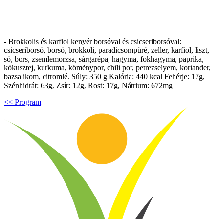
- Brokkolis és karfiol kenyér borsóval és csicseriborsóval:
csicseriborsó, borsó, brokkoli, paradicsompüré, zeller, karfiol, liszt,
só, bors, zsemlemorzsa, sárgarépa, hagyma, fokhagyma, paprika,
kókusztej, kurkuma, köménypor, chili por, petrezselyem, koriander,
bazsalikom, citromlé. Súly: 350 g Kalória: 440 kcal Fehérje: 17g,
Szénhidrát: 63g, Zsír: 12g, Rost: 17g, Nátrium: 672mg
<< Program