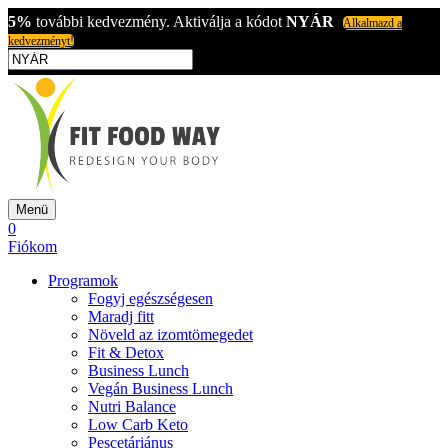
5%
további kedvezmény. Aktiválja a kódot
NYÁR
Alkalmazd a
kedvezményt!
Menü
0
Fiókom
Programok
Fogyj egészségesen
Maradj fitt
Növeld az izomtömegedet
Fit & Detox
Business Lunch
Vegán Business Lunch
Nutri Balance
Low Carb Keto
Pescetáriánus