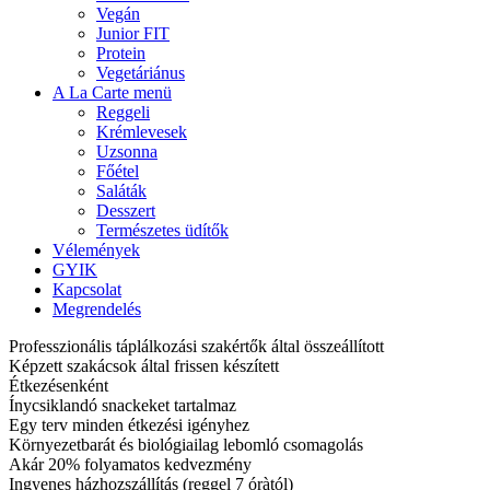
Vegán
Junior FIT
Protein
Vegetáriánus
A La Carte menü
Reggeli
Krémlevesek
Uzsonna
Főétel
Saláták
Desszert
Természetes üdítők
Vélemények
GYIK
Kapcsolat
Megrendelés
Professzionális táplálkozási szakértők által összeállított
Képzett szakácsok által frissen készített
Étkezésenként
Ínycsiklandó snackeket tartalmaz
Egy terv minden étkezési igényhez
Környezetbarát és biológiailag lebomló csomagolás
Akár 20% folyamatos kedvezmény
Ingyenes házhozszállítás (reggel 7 óràtól)