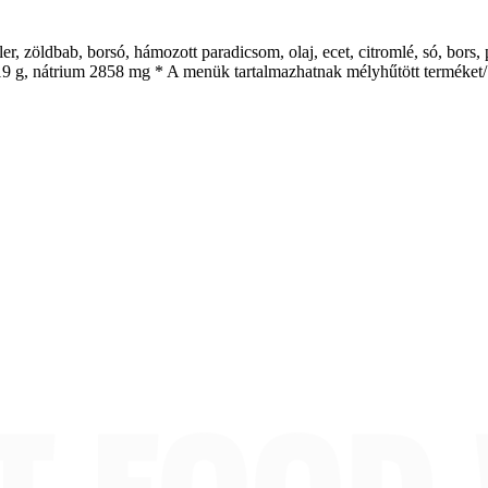
ler, zöldbab, borsó, hámozott paradicsom, olaj, ecet, citromlé, só, bor
k 19 g, nátrium 2858 mg * A menük tartalmazhatnak mélyhűtött terméket/