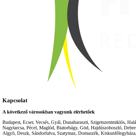
Kapcsolat
A következő városokban vagyunk elérhetőek
Budapest, Ecser, Vecsés, Gyál, Dunaharaszti, Szigetszentmiklós, Hal
Nagytarcsa, Pécel, Maglód, Biatorbágy, Göd, Hajdúszoboszló, Debre
Algyõ, Deszk, Sándorfalva, Szatymaz, Domaszék, Kiskunfélegyháza,