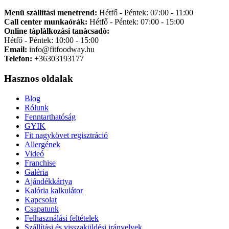
Menü szállítási menetrend:
Hétfő - Péntek: 07:00 - 11:00
Call center munkaórák:
Hétfő - Péntek: 07:00 - 15:00
Online tàplàlkozàsi tanàcsadò:
Hétfő - Péntek: 10:00 - 15:00
Email:
info@fitfoodway.hu
Telefon:
+36303193177
Hasznos oldalak
Blog
Rólunk
Fenntarthatóság
GYIK
Fit nagykövet regisztráció
Allergének
Videó
Franchise
Galéria
Ajándékkártya
Kalória kalkulátor
Kapcsolat
Csapatunk
Felhasználási feltételek
Szállítási és visszaküldési irányelvek