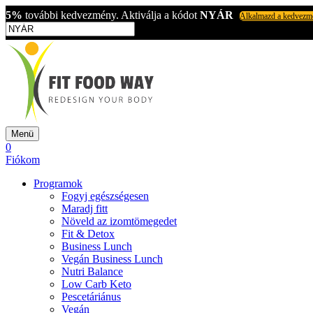
5%
további kedvezmény. Aktiválja a kódot
NYÁR
Alkalmazd a kedvezm
Menü
0
Fiókom
Programok
Fogyj egészségesen
Maradj fitt
Növeld az izomtömegedet
Fit & Detox
Business Lunch
Vegán Business Lunch
Nutri Balance
Low Carb Keto
Pescetáriánus
Vegán