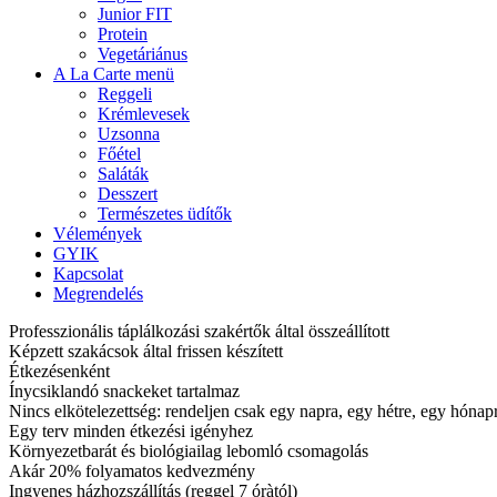
Junior FIT
Protein
Vegetáriánus
A La Carte menü
Reggeli
Krémlevesek
Uzsonna
Főétel
Saláták
Desszert
Természetes üdítők
Vélemények
GYIK
Kapcsolat
Megrendelés
Professzionális táplálkozási szakértők által összeállított
Képzett szakácsok által frissen készített
Étkezésenként
Ínycsiklandó snackeket tartalmaz
Nincs elkötelezettség: rendeljen csak egy napra, egy hétre, egy hóna
Egy terv minden étkezési igényhez
Környezetbarát és biológiailag lebomló csomagolás
Akár 20% folyamatos kedvezmény
Ingyenes házhozszállítás (reggel 7 óràtól)