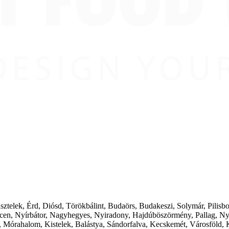
ásztelek, Érd, Diósd, Törökbálint, Budaörs, Budakeszi, Solymár, Pilis
cen, Nyírbátor, Nagyhegyes, Nyiradony, Hajdúböszörmény, Pallag, Ny
 Mórahalom, Kistelek, Balástya, Sándorfalva, Kecskemét, Városföld, 