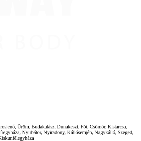
borosjenő, Üröm, Budakalász, Dunakeszi, Fót, Csömör, Kistarcsa,
íregyháza, Nyirbátor, Nyiradony, Kállósemjén, Nagykálló, Szeged,
Kiskunfélegyháza