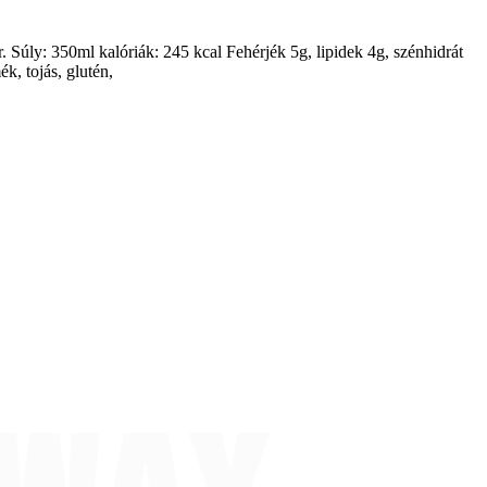
r. Súly: 350ml kalóriák: 245 kcal Fehérjék 5g, lipidek 4g, szénhidrát
k, tojás, glutén,