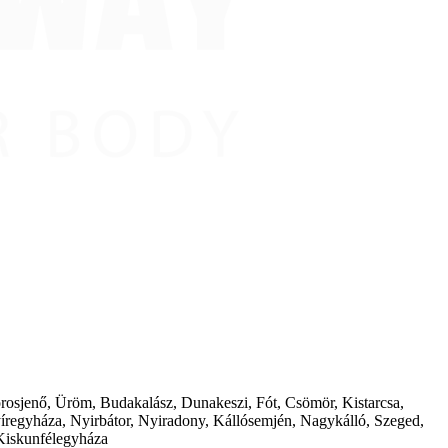
borosjenő, Üröm, Budakalász, Dunakeszi, Fót, Csömör, Kistarcsa,
íregyháza, Nyirbátor, Nyiradony, Kállósemjén, Nagykálló, Szeged,
Kiskunfélegyháza