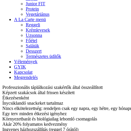
Junior FIT
Protein
Vegetáriánus
A La Carte menü
Reggeli
Krémlevesek
Uzsonna
Főétel
Saláták
Desszert
Természetes üdítők
Vélemények
GYIK
Kapcsolat
Megrendelés
Professzionális táplálkozási szakértők által összeállított
Képzett szakácsok által frissen készített
Étkezésenként
Ínycsiklandó snackeket tartalmaz
Nincs elkötelezettség: rendeljen csak egy napra, egy hétre, egy hóna
Egy terv minden étkezési igényhez
Környezetbarát és biológiailag lebomló csomagolás
Akár 20% folyamatos kedvezmény
Ingyenes házhozszállítás (reggel 7 óràtól)