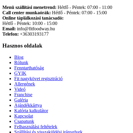
Menü szállítási menetrend:
Hétfő - Péntek: 07:00 - 11:00
Call center munkaórák:
Hétfő - Péntek: 07:00 - 15:00
Online tàplàlkozàsi tanàcsadò:
Hétfő - Péntek: 10:00 - 15:00
Email:
info@fitfoodway.hu
Telefon:
+36303193177
Hasznos oldalak
Blog
Rólunk
Fenntarthatóság
GYIK
Fit nagykövet regisztráció
Allergének
Videó
Franchise
Galéria
Ajándékkártya
Kalória kalkulátor
Kapcsolat
Csapatunk
Felhasználási feltételek
Szállítási és visszaküldési irányelvek