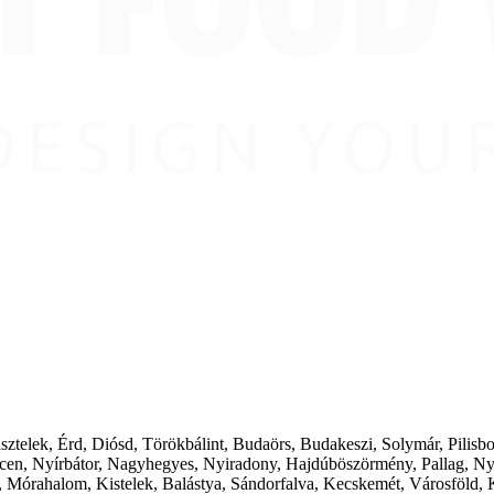
ásztelek, Érd, Diósd, Törökbálint, Budaörs, Budakeszi, Solymár, Pilis
cen, Nyírbátor, Nagyhegyes, Nyiradony, Hajdúböszörmény, Pallag, Ny
 Mórahalom, Kistelek, Balástya, Sándorfalva, Kecskemét, Városföld, 