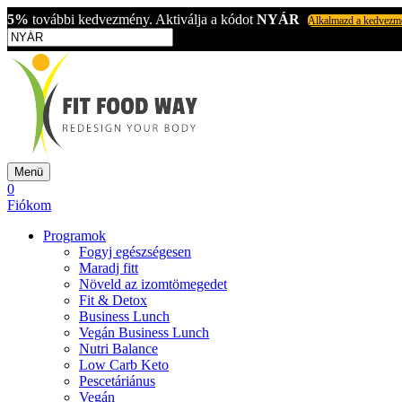
5%
további kedvezmény. Aktiválja a kódot
NYÁR
Alkalmazd a kedvezm
Menü
0
Fiókom
Programok
Fogyj egészségesen
Maradj fitt
Növeld az izomtömegedet
Fit & Detox
Business Lunch
Vegán Business Lunch
Nutri Balance
Low Carb Keto
Pescetáriánus
Vegán