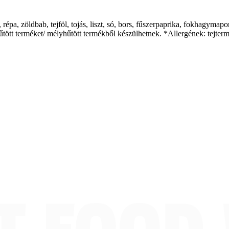
épa, zöldbab, tejföl, tojás, liszt, só, bors, fűszerpaprika, fokhagymapo
tt terméket/ mélyhűtött termékből készülhetnek. *Allergének: tejtermé