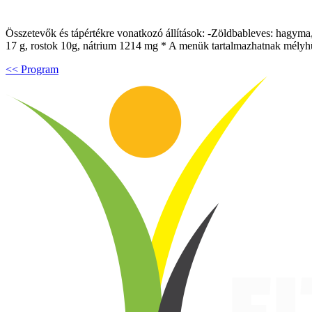
Összetevők és tápértékre vonatkozó állítások: -Zöldbableves: hagyma, r
17 g, rostok 10g, nátrium 1214 mg * A menük tartalmazhatnak mélyhűtö
<< Program