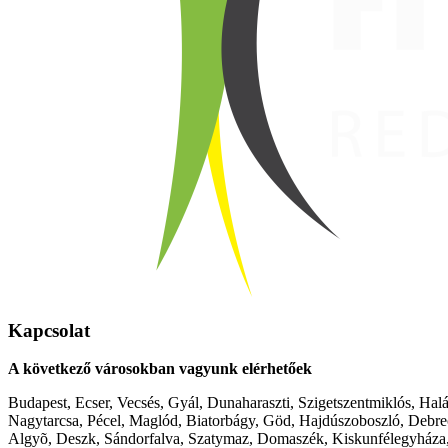
Kapcsolat
A következő városokban vagyunk elérhetőek
Budapest, Ecser, Vecsés, Gyál, Dunaharaszti, Szigetszentmiklós, Hal
Nagytarcsa, Pécel, Maglód, Biatorbágy, Göd, Hajdúszoboszló, Debre
Algyõ, Deszk, Sándorfalva, Szatymaz, Domaszék, Kiskunfélegyháza,