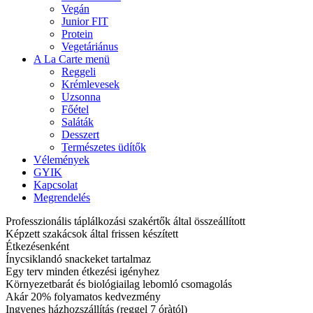
Vegán
Junior FIT
Protein
Vegetáriánus
A La Carte menü
Reggeli
Krémlevesek
Uzsonna
Főétel
Saláták
Desszert
Természetes üdítők
Vélemények
GYIK
Kapcsolat
Megrendelés
Professzionális táplálkozási szakértők által összeállított
Képzett szakácsok által frissen készített
Étkezésenként
Ínycsiklandó snackeket tartalmaz
Egy terv minden étkezési igényhez
Környezetbarát és biológiailag lebomló csomagolás
Akár 20% folyamatos kedvezmény
Ingyenes házhozszállítás (reggel 7 óràtól)