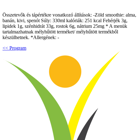
Összetevők és tápértékre vonatkozó állítások: -Zöld smoothie: alma,
banán, kivi, spenót Súly: 330ml kalóriák: 251 kcal Fehérjék 3g,
lipidek 1g, szénhidrát 33g, rostok 6g, nátrium 25mg * A menük
tartalmazhatnak mélyhűtött terméket/ mélyhűtött termékből
készülhetnek. *Allergének: -
<< Program