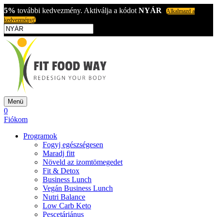
5%
további kedvezmény. Aktiválja a kódot
NYÁR
Alkalmazd a
kedvezményt!
Menü
0
Fiókom
Programok
Fogyj egészségesen
Maradj fitt
Növeld az izomtömegedet
Fit & Detox
Business Lunch
Vegán Business Lunch
Nutri Balance
Low Carb Keto
Pescetáriánus