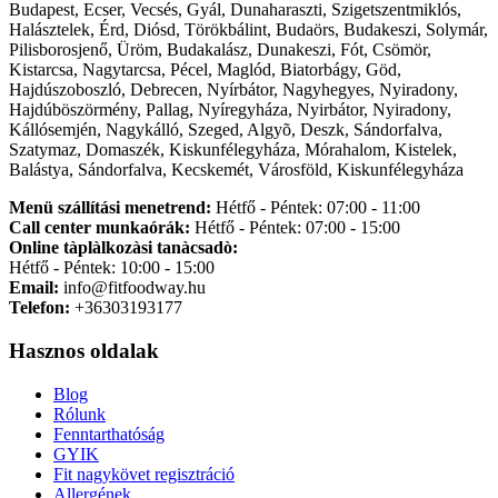
Budapest, Ecser, Vecsés, Gyál, Dunaharaszti, Szigetszentmiklós,
Halásztelek, Érd, Diósd, Törökbálint, Budaörs, Budakeszi, Solymár,
Pilisborosjenő, Üröm, Budakalász, Dunakeszi, Fót, Csömör,
Kistarcsa, Nagytarcsa, Pécel, Maglód, Biatorbágy, Göd,
Hajdúszoboszló, Debrecen, Nyírbátor, Nagyhegyes, Nyiradony,
Hajdúböszörmény, Pallag, Nyíregyháza, Nyirbátor, Nyiradony,
Kállósemjén, Nagykálló, Szeged, Algyõ, Deszk, Sándorfalva,
Szatymaz, Domaszék, Kiskunfélegyháza, Mórahalom, Kistelek,
Balástya, Sándorfalva, Kecskemét, Városföld, Kiskunfélegyháza
Menü szállítási menetrend:
Hétfő - Péntek: 07:00 - 11:00
Call center munkaórák:
Hétfő - Péntek: 07:00 - 15:00
Online tàplàlkozàsi tanàcsadò:
Hétfő - Péntek: 10:00 - 15:00
Email:
info@fitfoodway.hu
Telefon:
+36303193177
Hasznos oldalak
Blog
Rólunk
Fenntarthatóság
GYIK
Fit nagykövet regisztráció
Allergének