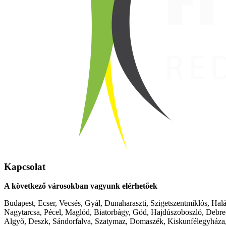
Kapcsolat
A következő városokban vagyunk elérhetőek
Budapest, Ecser, Vecsés, Gyál, Dunaharaszti, Szigetszentmiklós, Hal
Nagytarcsa, Pécel, Maglód, Biatorbágy, Göd, Hajdúszoboszló, Debre
Algyõ, Deszk, Sándorfalva, Szatymaz, Domaszék, Kiskunfélegyháza,