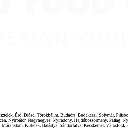
ásztelek, Érd, Diósd, Törökbálint, Budaörs, Budakeszi, Solymár, Pilis
cen, Nyírbátor, Nagyhegyes, Nyiradony, Hajdúböszörmény, Pallag, Ny
 Mórahalom, Kistelek, Balástya, Sándorfalva, Kecskemét, Városföld, 