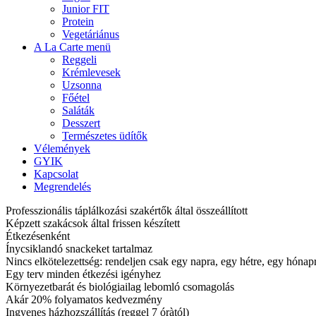
Junior FIT
Protein
Vegetáriánus
A La Carte menü
Reggeli
Krémlevesek
Uzsonna
Főétel
Saláták
Desszert
Természetes üdítők
Vélemények
GYIK
Kapcsolat
Megrendelés
Professzionális táplálkozási szakértők által összeállított
Képzett szakácsok által frissen készített
Étkezésenként
Ínycsiklandó snackeket tartalmaz
Nincs elkötelezettség: rendeljen csak egy napra, egy hétre, egy hóna
Egy terv minden étkezési igényhez
Környezetbarát és biológiailag lebomló csomagolás
Akár 20% folyamatos kedvezmény
Ingyenes házhozszállítás (reggel 7 óràtól)