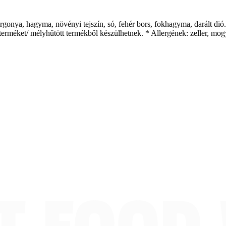
urgonya, hagyma, növényi tejszín, só, fehér bors, fokhagyma, darált dió.
erméket/ mélyhűtött termékből készülhetnek. * Allergének: zeller, mo