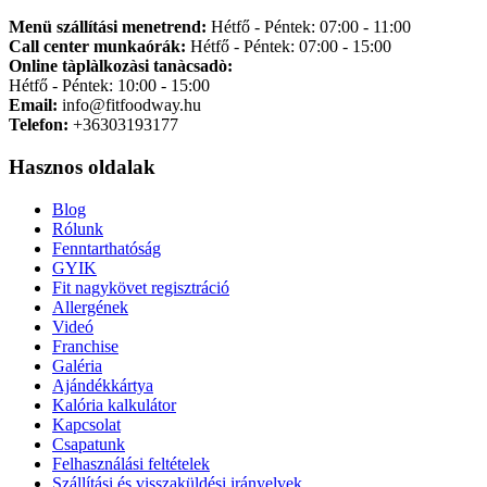
Menü szállítási menetrend:
Hétfő - Péntek: 07:00 - 11:00
Call center munkaórák:
Hétfő - Péntek: 07:00 - 15:00
Online tàplàlkozàsi tanàcsadò:
Hétfő - Péntek: 10:00 - 15:00
Email:
info@fitfoodway.hu
Telefon:
+36303193177
Hasznos oldalak
Blog
Rólunk
Fenntarthatóság
GYIK
Fit nagykövet regisztráció
Allergének
Videó
Franchise
Galéria
Ajándékkártya
Kalória kalkulátor
Kapcsolat
Csapatunk
Felhasználási feltételek
Szállítási és visszaküldési irányelvek