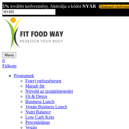
5%
további kedvezmény. Aktiválja a kódot
NYÁR
Alkalmazd a kedvezm
Menü
0
Fiókom
Programok
Fogyj egészségesen
Maradj fitt
Növeld az izomtömegedet
Fit & Detox
Business Lunch
Vegán Business Lunch
Nutri Balance
Low Carb Keto
Pescetáriánus
Vegán