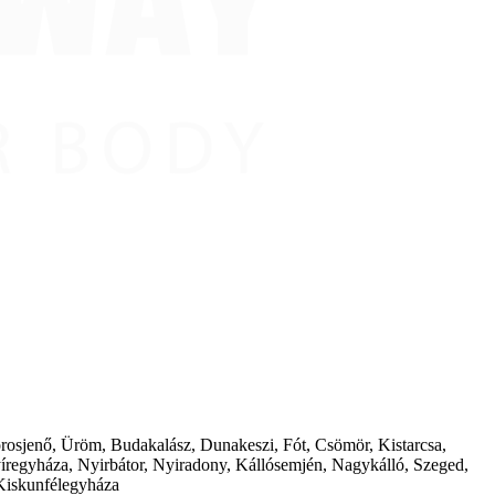
borosjenő, Üröm, Budakalász, Dunakeszi, Fót, Csömör, Kistarcsa,
íregyháza, Nyirbátor, Nyiradony, Kállósemjén, Nagykálló, Szeged,
Kiskunfélegyháza