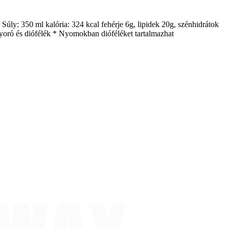
 Súly: 350 ml kalória: 324 kcal fehérje 6g, lipidek 20g, szénhidrátok
gyoró és diófélék * Nyomokban dióféléket tartalmazhat