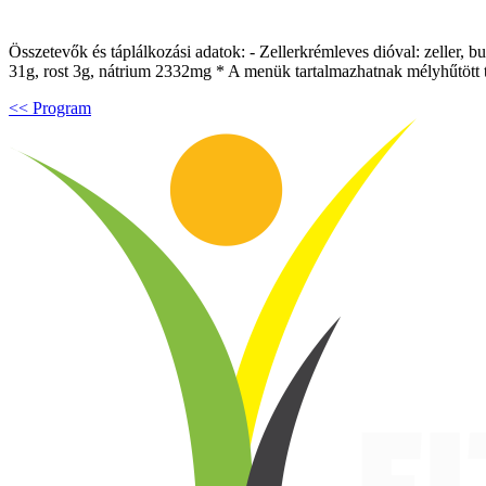
Összetevők és táplálkozási adatok: - Zellerkrémleves dióval: zeller, b
31g, rost 3g, nátrium 2332mg * A menük tartalmazhatnak mélyhűtött t
<< Program