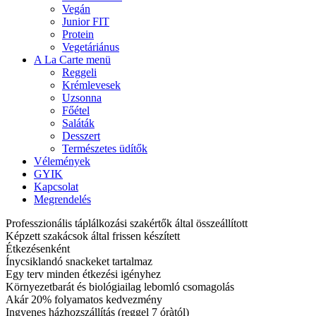
Vegán
Junior FIT
Protein
Vegetáriánus
A La Carte menü
Reggeli
Krémlevesek
Uzsonna
Főétel
Saláták
Desszert
Természetes üdítők
Vélemények
GYIK
Kapcsolat
Megrendelés
Professzionális táplálkozási szakértők által összeállított
Képzett szakácsok által frissen készített
Étkezésenként
Ínycsiklandó snackeket tartalmaz
Egy terv minden étkezési igényhez
Környezetbarát és biológiailag lebomló csomagolás
Akár 20% folyamatos kedvezmény
Ingyenes házhozszállítás (reggel 7 óràtól)