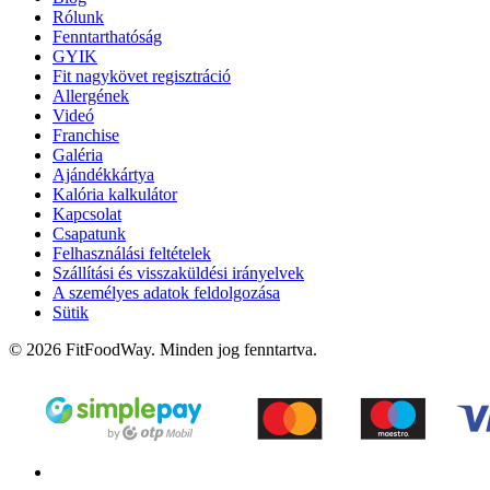
Rólunk
Fenntarthatóság
GYIK
Fit nagykövet regisztráció
Allergének
Videó
Franchise
Galéria
Ajándékkártya
Kalória kalkulátor
Kapcsolat
Csapatunk
Felhasználási feltételek
Szállítási és visszaküldési irányelvek
A személyes adatok feldolgozása
Sütik
© 2026 FitFoodWay. Minden jog fenntartva.