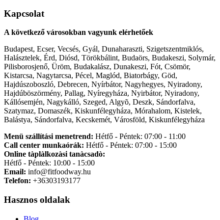
Kapcsolat
A következő városokban vagyunk elérhetőek
Budapest, Ecser, Vecsés, Gyál, Dunaharaszti, Szigetszentmiklós,
Halásztelek, Érd, Diósd, Törökbálint, Budaörs, Budakeszi, Solymár,
Pilisborosjenő, Üröm, Budakalász, Dunakeszi, Fót, Csömör,
Kistarcsa, Nagytarcsa, Pécel, Maglód, Biatorbágy, Göd,
Hajdúszoboszló, Debrecen, Nyírbátor, Nagyhegyes, Nyiradony,
Hajdúböszörmény, Pallag, Nyíregyháza, Nyirbátor, Nyiradony,
Kállósemjén, Nagykálló, Szeged, Algyõ, Deszk, Sándorfalva,
Szatymaz, Domaszék, Kiskunfélegyháza, Mórahalom, Kistelek,
Balástya, Sándorfalva, Kecskemét, Városföld, Kiskunfélegyháza
Menü szállítási menetrend:
Hétfő - Péntek: 07:00 - 11:00
Call center munkaórák:
Hétfő - Péntek: 07:00 - 15:00
Online tàplàlkozàsi tanàcsadò:
Hétfő - Péntek: 10:00 - 15:00
Email:
info@fitfoodway.hu
Telefon:
+36303193177
Hasznos oldalak
Blog