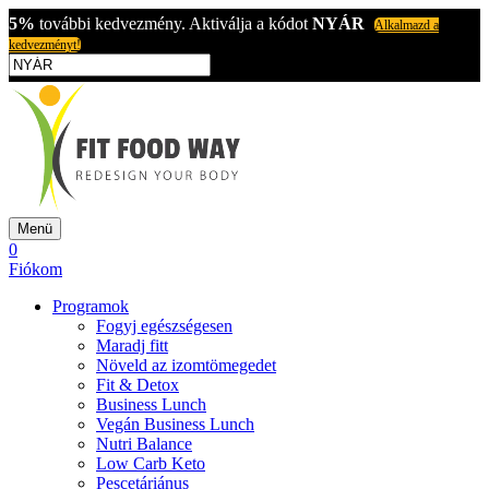
5%
további kedvezmény. Aktiválja a kódot
NYÁR
Alkalmazd a
kedvezményt!
Menü
0
Fiókom
Programok
Fogyj egészségesen
Maradj fitt
Növeld az izomtömegedet
Fit & Detox
Business Lunch
Vegán Business Lunch
Nutri Balance
Low Carb Keto
Pescetáriánus