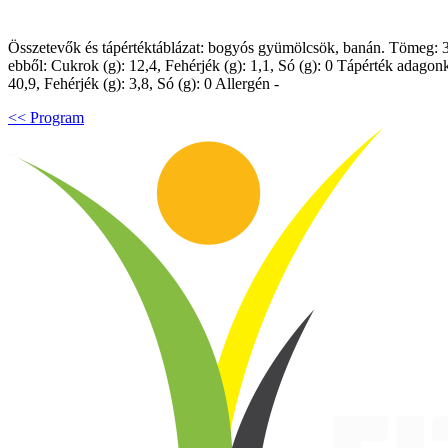
Összetevők és tápértéktáblázat: bogyós gyümölcsök, banán. Tömeg: 330 
ebből: Cukrok (g): 12,4, Fehérjék (g): 1,1, Só (g): 0 Tápérték adagonké
40,9, Fehérjék (g): 3,8, Só (g): 0 Allergén -
<< Program