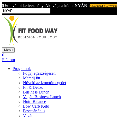
5%
további kedvezmény. Aktiválja a kódot
NYÁR
Alkalmazd a kedvezm
Menü
0
Fiókom
Programok
Fogyj egészségesen
Maradj fitt
Növeld az izomtömegedet
Fit & Detox
Business Lunch
Vegán Business Lunch
Nutri Balance
Low Carb Keto
Pescetáriánus
Vegán