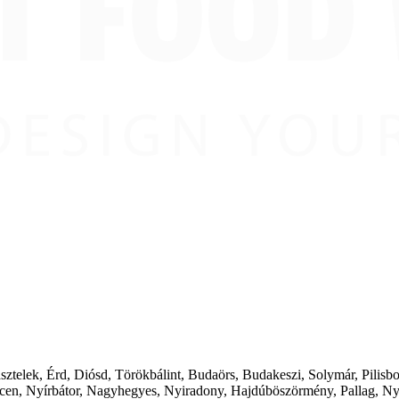
ásztelek, Érd, Diósd, Törökbálint, Budaörs, Budakeszi, Solymár, Pilis
cen, Nyírbátor, Nagyhegyes, Nyiradony, Hajdúböszörmény, Pallag, Ny