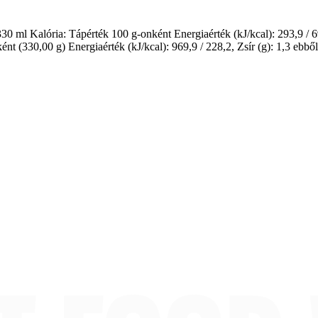
ml Kalória: Tápérték 100 g-onként Energiaérték (kJ/kcal): 293,9 / 69,2, 
nt (330,00 g) Energiaérték (kJ/kcal): 969,9 / 228,2, Zsír (g): 1,3 ebből: