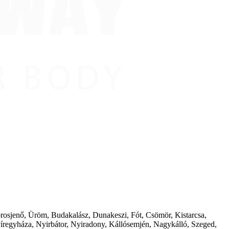
borosjenő, Üröm, Budakalász, Dunakeszi, Fót, Csömör, Kistarcsa,
íregyháza, Nyirbátor, Nyiradony, Kállósemjén, Nagykálló, Szeged,