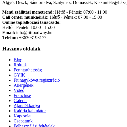
Algyõ, Deszk, Sándorfalva, Szatymaz, Domaszék, Kiskunfélegyháza,
Menü szállítási menetrend:
Hétfő - Péntek: 07:00 - 11:00
Call center munkaórák:
Hétfő - Péntek: 07:00 - 15:00
Online tàplàlkozàsi tanàcsadò:
Hétfő - Péntek: 10:00 - 15:00
Email:
info@fitfoodway.hu
Telefon:
+36303193177
Hasznos oldalak
Blog
Rólunk
Fenntarthatóság
GYIK
Fit nagykövet regisztráció
Allergének
Videó
Franchise
Galéria
Ajándékkártya
Kalória kalkulátor
Kapcsolat
Csapatunk
Felhasználási feltételek