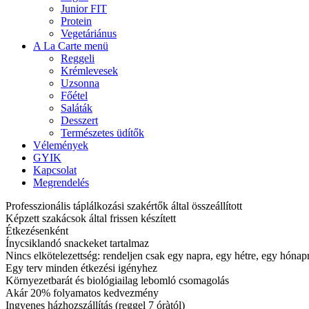
Junior FIT
Protein
Vegetáriánus
A La Carte menü
Reggeli
Krémlevesek
Uzsonna
Főétel
Saláták
Desszert
Természetes üdítők
Vélemények
GYIK
Kapcsolat
Megrendelés
Professzionális táplálkozási szakértők által összeállított
Képzett szakácsok által frissen készített
Étkezésenként
Ínycsiklandó snackeket tartalmaz
Nincs elkötelezettség: rendeljen csak egy napra, egy hétre, egy hóna
Egy terv minden étkezési igényhez
Környezetbarát és biológiailag lebomló csomagolás
Akár 20% folyamatos kedvezmény
Ingyenes házhozszállítás (reggel 7 óràtól)