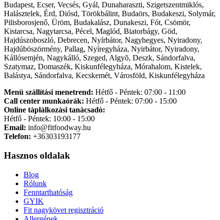
Budapest, Ecser, Vecsés, Gyál, Dunaharaszti, Szigetszentmiklós,
Halásztelek, Érd, Diósd, Törökbálint, Budaörs, Budakeszi, Solymár,
Pilisborosjenő, Üröm, Budakalász, Dunakeszi, Fót, Csömör,
Kistarcsa, Nagytarcsa, Pécel, Maglód, Biatorbágy, Göd,
Hajdúszoboszló, Debrecen, Nyírbátor, Nagyhegyes, Nyiradony,
Hajdúböszörmény, Pallag, Nyíregyháza, Nyirbátor, Nyiradony,
Kállósemjén, Nagykálló, Szeged, Algyõ, Deszk, Sándorfalva,
Szatymaz, Domaszék, Kiskunfélegyháza, Mórahalom, Kistelek,
Balástya, Sándorfalva, Kecskemét, Városföld, Kiskunfélegyháza
Menü szállítási menetrend:
Hétfő - Péntek: 07:00 - 11:00
Call center munkaórák:
Hétfő - Péntek: 07:00 - 15:00
Online tàplàlkozàsi tanàcsadò:
Hétfő - Péntek: 10:00 - 15:00
Email:
info@fitfoodway.hu
Telefon:
+36303193177
Hasznos oldalak
Blog
Rólunk
Fenntarthatóság
GYIK
Fit nagykövet regisztráció
Allergének