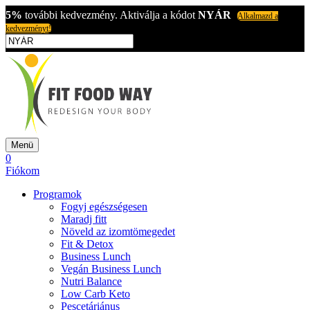
5%
további kedvezmény. Aktiválja a kódot
NYÁR
Alkalmazd a
kedvezményt!
Menü
0
Fiókom
Programok
Fogyj egészségesen
Maradj fitt
Növeld az izomtömegedet
Fit & Detox
Business Lunch
Vegán Business Lunch
Nutri Balance
Low Carb Keto
Pescetáriánus