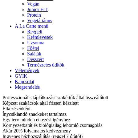
Vegán
Junior FIT
Protein
Vegetáriánus
A La Carte menü
Reggeli
Krémlevesek
Uzsonna
Főétel
Saláták
Desszert
Természetes üdítők
Vélemények
GYIK
Kapcsolat
Megrendelés
Professzionális táplálkozási szakértők által összeállított
Képzett szakácsok által frissen készített
Étkezésenként
Ínycsiklandó snackeket tartalmaz
Egy terv minden étkezési igényhez
Környezetbarát és biológiailag lebomló csomagolás
Akár 20% folyamatos kedvezmény
Ingyenes házhozszállítás (reggel 7 óràtól)