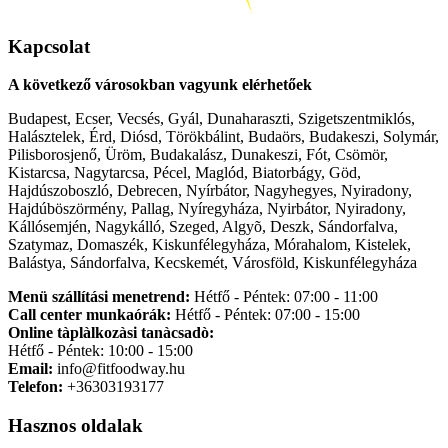
Kapcsolat
A következő városokban vagyunk elérhetőek
Budapest, Ecser, Vecsés, Gyál, Dunaharaszti, Szigetszentmiklós,
Halásztelek, Érd, Diósd, Törökbálint, Budaörs, Budakeszi, Solymár,
Pilisborosjenő, Üröm, Budakalász, Dunakeszi, Fót, Csömör,
Kistarcsa, Nagytarcsa, Pécel, Maglód, Biatorbágy, Göd,
Hajdúszoboszló, Debrecen, Nyírbátor, Nagyhegyes, Nyiradony,
Hajdúböszörmény, Pallag, Nyíregyháza, Nyirbátor, Nyiradony,
Kállósemjén, Nagykálló, Szeged, Algyõ, Deszk, Sándorfalva,
Szatymaz, Domaszék, Kiskunfélegyháza, Mórahalom, Kistelek,
Balástya, Sándorfalva, Kecskemét, Városföld, Kiskunfélegyháza
Menü szállítási menetrend:
Hétfő - Péntek: 07:00 - 11:00
Call center munkaórák:
Hétfő - Péntek: 07:00 - 15:00
Online tàplàlkozàsi tanàcsadò:
Hétfő - Péntek: 10:00 - 15:00
Email:
info@fitfoodway.hu
Telefon:
+36303193177
Hasznos oldalak