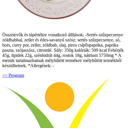
Összetevők és tápértékre vonatkozó állítások: -Sertés szűzpecsenye
zöldbabbal, zeller és édes-savanyú szósz: sertés szűzpecsenye, só,
bors, curry por, zeller, zöldbab, olaj, piros csípőspaprika, paprika
paszta, szójaszósz, citromlé. Súly: 350g kalóriák: 599 kcal Fehérjék
45g, lipidek 22g, szénhidrát 44g, rostok 18g, nátrium 5750mg * A
menük tartalmazhatnak mélyhűtött terméket/ mélyhűtött termékből
készülhetnek. *Allergének: -
<< Program