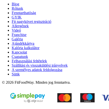
Blog
Rólunk
Fenntarthatóság
GYIK
Fit nagykövet regisztráció
Allergének
Videó
Franchise
Galéria
Ajándékkártya
Kalória kalkulátor
Kapcsolat
Csapatunk
Felhasználási feltételek
Szállítási és visszaküldési irányelvek
A személyes adatok feldolgozása
Sütik
© 2026 FitFoodWay. Minden jog fenntartva.