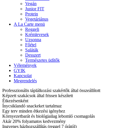
Vegán
Junior FIT
Protein
Vegetáriánus
A La Carte menü
Reggeli
Krémlevesek
Uzsonna
Főétel
Saláták
Desszert
Természetes üdítők
Vélemények
GYIK
Kapcsolat
Megrendelés
Professzionális táplálkozási szakértők által összeállított
Képzett szakácsok által frissen készített
Étkezésenként
Ínycsiklandó snackeket tartalmaz
Egy terv minden étkezési igényhez
Környezetbarát és biológiailag lebomló csomagolás
Akár 20% folyamatos kedvezmény
Ingyenes házhozszállítás (reggel 7 óràtól)