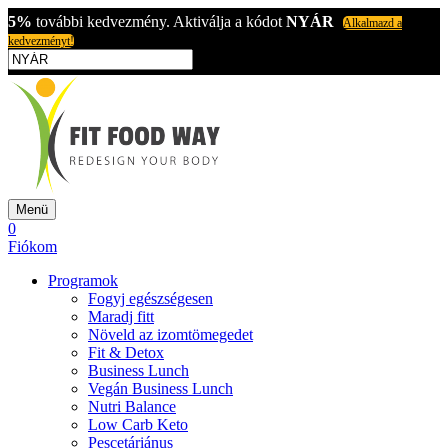
5%
további kedvezmény. Aktiválja a kódot
NYÁR
Alkalmazd a
kedvezményt!
Menü
0
Fiókom
Programok
Fogyj egészségesen
Maradj fitt
Növeld az izomtömegedet
Fit & Detox
Business Lunch
Vegán Business Lunch
Nutri Balance
Low Carb Keto
Pescetáriánus