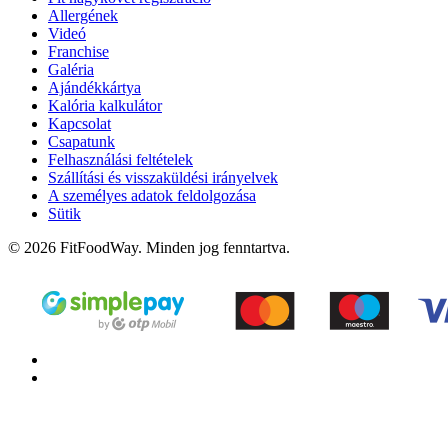
Allergének
Videó
Franchise
Galéria
Ajándékkártya
Kalória kalkulátor
Kapcsolat
Csapatunk
Felhasználási feltételek
Szállítási és visszaküldési irányelvek
A személyes adatok feldolgozása
Sütik
© 2026 FitFoodWay. Minden jog fenntartva.