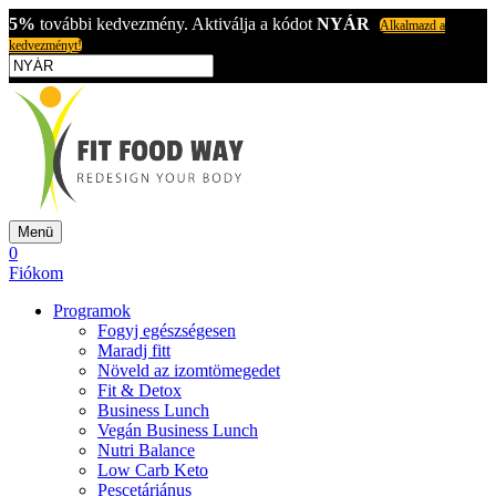
5%
további kedvezmény. Aktiválja a kódot
NYÁR
Alkalmazd a
kedvezményt!
Menü
0
Fiókom
Programok
Fogyj egészségesen
Maradj fitt
Növeld az izomtömegedet
Fit & Detox
Business Lunch
Vegán Business Lunch
Nutri Balance
Low Carb Keto
Pescetáriánus