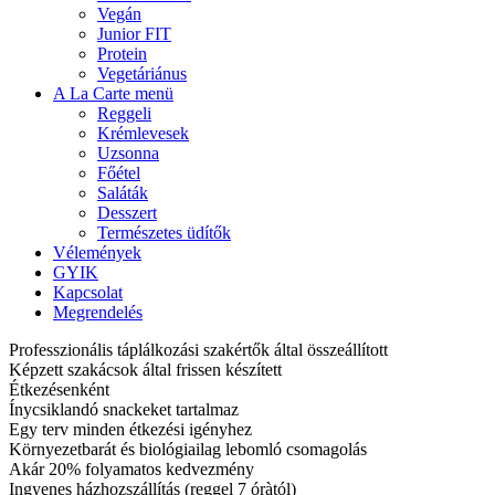
Vegán
Junior FIT
Protein
Vegetáriánus
A La Carte menü
Reggeli
Krémlevesek
Uzsonna
Főétel
Saláták
Desszert
Természetes üdítők
Vélemények
GYIK
Kapcsolat
Megrendelés
Professzionális táplálkozási szakértők által összeállított
Képzett szakácsok által frissen készített
Étkezésenként
Ínycsiklandó snackeket tartalmaz
Egy terv minden étkezési igényhez
Környezetbarát és biológiailag lebomló csomagolás
Akár 20% folyamatos kedvezmény
Ingyenes házhozszállítás (reggel 7 óràtól)