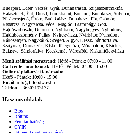
Budapest, Ecser, Vecsés, Gyál, Dunaharaszti, Szigetszentmiklós,
Halásztelek, Érd, Diósd, Törökbálint, Budaörs, Budakeszi, Solymár,
Pilisborosjenő, Üröm, Budakalász, Dunakeszi, Fót, Csömör,
Kistarcsa, Nagytarcsa, Pécel, Maglód, Biatorbágy, Göd,
Hajdúszoboszló, Debrecen, Nyírbátor, Nagyhegyes, Nyiradony,
Hajdúböszörmény, Pallag, Nyíregyháza, Nyirbátor, Nyiradony,
Kállósemjén, Nagykálló, Szeged, Algyõ, Deszk, Sándorfalva,
Szatymaz, Domaszék, Kiskunfélegyháza, Mórahalom, Kistelek,
Balástya, Sándorfalva, Kecskemét, Városföld, Kiskunfélegyháza
Menü szállítási menetrend:
Hétfő - Péntek: 07:00 - 11:00
Call center munkaórák:
Hétfő - Péntek: 07:00 - 15:00
Online tàplàlkozàsi tanàcsadò:
Hétfő - Péntek: 10:00 - 15:00
Email:
info@fitfoodway.hu
Telefon:
+36303193177
Hasznos oldalak
Blog
Rólunk
Fenntarthatóság
GYIK
Fit nagykövet regisztráció