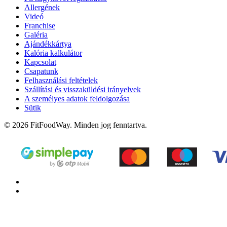
Allergének
Videó
Franchise
Galéria
Ajándékkártya
Kalória kalkulátor
Kapcsolat
Csapatunk
Felhasználási feltételek
Szállítási és visszaküldési irányelvek
A személyes adatok feldolgozása
Sütik
© 2026 FitFoodWay. Minden jog fenntartva.