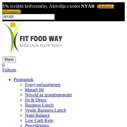
5%
további kedvezmény. Aktiválja a kódot
NYÁR
Alkalmazd a
kedvezményt!
Menü
0
Fiókom
Programok
Fogyj egészségesen
Maradj fitt
Növeld az izomtömegedet
Fit & Detox
Business Lunch
Vegán Business Lunch
Nutri Balance
Low Carb Keto
Pescetáriánus