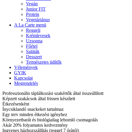
Vegán
Junior FIT
Protein
Vegetáriánus
A La Carte menü
Reggeli
Krémlevesek
Uzsonna
Főétel
Saláták
Desszert
Természetes üdítők
Vélemények
GYIK
Kapcsolat
Megrendelés
Professzionális táplálkozási szakértők által összeállított
Képzett szakácsok által frissen készített
Étkezésenként
Ínycsiklandó snackeket tartalmaz
Egy terv minden étkezési igényhez
Környezetbarát és biológiailag lebomló csomagolás
Akár 20% folyamatos kedvezmény
Ingyenes házhozszállítás (reggel 7 óràtól)