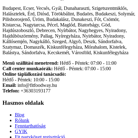
Budapest, Ecser, Vecsés, Gyál, Dunaharaszti, Szigetszentmiklós,
Halásztelek, Érd, Diósd, Törökbálint, Budaörs, Budakeszi, Solymár,
Pilisborosjenő, Üröm, Budakalász, Dunakeszi, Fót, Csömör,
Kistarcsa, Nagytarcsa, Pécel, Maglód, Biatorbágy, Göd,
Hajdúszoboszló, Debrecen, Nyírbátor, Nagyhegyes, Nyiradony,
Hajdúböszörmény, Pallag, Nyíregyháza, Nyirbátor, Nyiradony,
Kállósemjén, Nagykálló, Szeged, Algyõ, Deszk, Sándorfalva,
Szatymaz, Domaszék, Kiskunfélegyháza, Mórahalom, Kistelek,
Balástya, Sándorfalva, Kecskemét, Városföld, Kiskunfélegyháza
Menü szállítási menetrend:
Hétfő - Péntek: 07:00 - 11:00
Call center munkaórák:
Hétfő - Péntek: 07:00 - 15:00
Online tàplàlkozàsi tanàcsadò:
Hétfő - Péntek: 10:00 - 15:00
Email:
info@fitfoodway.hu
Telefon:
+36303193177
Hasznos oldalak
Blog
Rólunk
Fenntarthatóság
GYIK
Fit nagykövet regisztráció