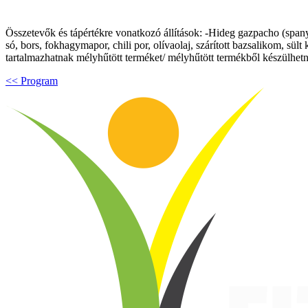
Összetevők és tápértékre vonatkozó állítások: -Hideg gazpacho (spany
só, bors, fokhagymapor, chili por, olívaolaj, szárított bazsalikom, sü
tartalmazhatnak mélyhűtött terméket/ mélyhűtött termékből készülhetn
<< Program