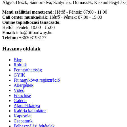
Algyõ, Deszk, Sándorfalva, Szatymaz, Domaszék, Kiskunfélegyháza,
Menü szállítási menetrend:
Hétfő - Péntek: 07:00 - 11:00
Call center munkaórák:
Hétfő - Péntek: 07:00 - 15:00
Online tàplàlkozàsi tanàcsadò:
Hétfő - Péntek: 10:00 - 15:00
Email:
info@fitfoodway.hu
Telefon:
+36303193177
Hasznos oldalak
Blog
Rólunk
Fenntarthatóság
GYIK
Fit nagykövet regisztráció
Allergének
Videó
Franchise
Galéria
Ajándékkártya
Kalória kalkulátor
Kapcsolat
Csapatunk
Felhasználási feltételek