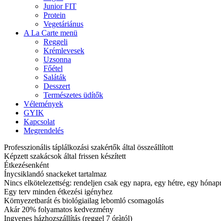
Junior FIT
Protein
Vegetáriánus
A La Carte menü
Reggeli
Krémlevesek
Uzsonna
Főétel
Saláták
Desszert
Természetes üdítők
Vélemények
GYIK
Kapcsolat
Megrendelés
Professzionális táplálkozási szakértők által összeállított
Képzett szakácsok által frissen készített
Étkezésenként
Ínycsiklandó snackeket tartalmaz
Nincs elkötelezettség: rendeljen csak egy napra, egy hétre, egy hóna
Egy terv minden étkezési igényhez
Környezetbarát és biológiailag lebomló csomagolás
Akár 20% folyamatos kedvezmény
Ingyenes házhozszállítás (reggel 7 óràtól)