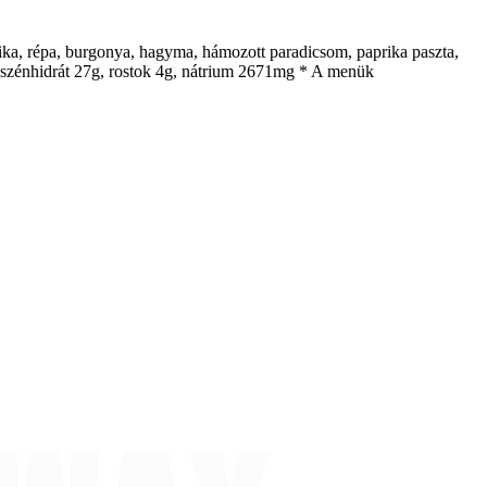
rika, répa, burgonya, hagyma, hámozott paradicsom, paprika paszta,
3g, szénhidrát 27g, rostok 4g, nátrium 2671mg * A menük