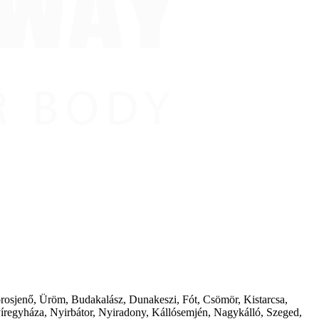
borosjenő, Üröm, Budakalász, Dunakeszi, Fót, Csömör, Kistarcsa,
íregyháza, Nyirbátor, Nyiradony, Kállósemjén, Nagykálló, Szeged,