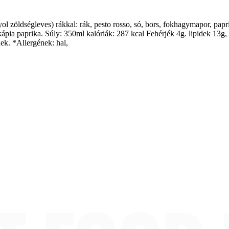
ol zöldségleves) rákkal: rák, pesto rosso, só, bors, fokhagymapor, pap
lt kápia paprika. Súly: 350ml kalóriák: 287 kcal Fehérjék 4g. lipidek 1
ek. *Allergének: hal,