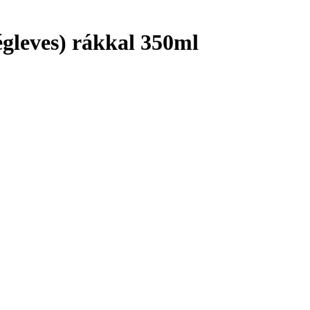
égleves) rákkal 350ml