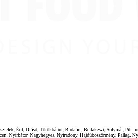
ásztelek, Érd, Diósd, Törökbálint, Budaörs, Budakeszi, Solymár, Pilis
cen, Nyírbátor, Nagyhegyes, Nyiradony, Hajdúböszörmény, Pallag, Ny