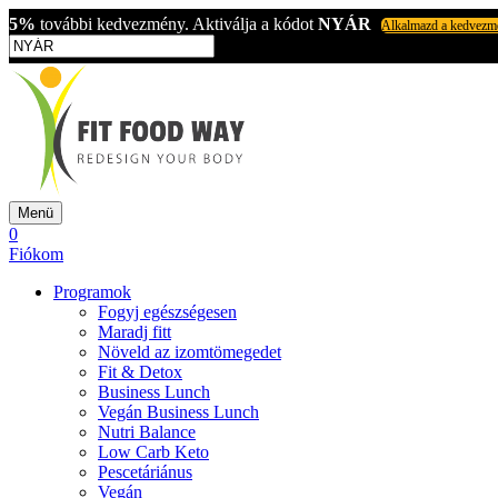
5%
további kedvezmény. Aktiválja a kódot
NYÁR
Alkalmazd a kedvezm
Menü
0
Fiókom
Programok
Fogyj egészségesen
Maradj fitt
Növeld az izomtömegedet
Fit & Detox
Business Lunch
Vegán Business Lunch
Nutri Balance
Low Carb Keto
Pescetáriánus
Vegán