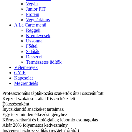
Vegán
Junior FIT
Protein
Vegetáriánus
A La Carte menü
Reggeli
Krémlevesek
Uzsonna
Főétel
Saláták
Desszert
Természetes üdítők
Vélemények
GYIK
Kapcsolat
Megrendelés
Professzionális táplálkozási szakértők által összeállított
Képzett szakácsok által frissen készített
Étkezésenként
Ínycsiklandó snackeket tartalmaz
Egy terv minden étkezési igényhez
Környezetbarát és biológiailag lebomló csomagolás
Akár 20% folyamatos kedvezmény
Ingyenes házhozszállítás (reggel 7 óràtól)