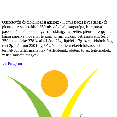
Összetevők és táplálkozási adatok: - Hamis pacal leves szója- és
pleurotusz szeletekből 350ml: szójabab, sárgarépa, burgonya,
paszternák, só, bors, hagyma, fokhagyma, zeller, pleurotusz gomba,
kápia paprika, növényi tejszín, torma, citrom, petrezselyem. Súly:
350 ml kalória: 378 kcal fehérje 23g, lipidek 17g, szénhidrátok 34g,
rost 2g, nátrium 2501mg *Az étlapok terméket/felolvasztott
termékből tartalmazhatnak *Allergének: glutén, tojás, tejtermékek,
zeller, mustár, magvak
<< Program