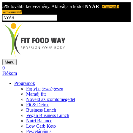
5%
további kedvezmény. Aktiválja a kódot
NYÁR
Alkalmazd a
kedvezményt!
Menü
0
Fiókom
Programok
Fogyj egészségesen
Maradj fitt
Növeld az izomtömegedet
Fit & Detox
Business Lunch
Vegán Business Lunch
Nutri Balance
Low Carb Keto
Pescetáriánus