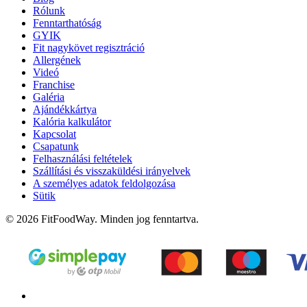
Rólunk
Fenntarthatóság
GYIK
Fit nagykövet regisztráció
Allergének
Videó
Franchise
Galéria
Ajándékkártya
Kalória kalkulátor
Kapcsolat
Csapatunk
Felhasználási feltételek
Szállítási és visszaküldési irányelvek
A személyes adatok feldolgozása
Sütik
© 2026 FitFoodWay. Minden jog fenntartva.