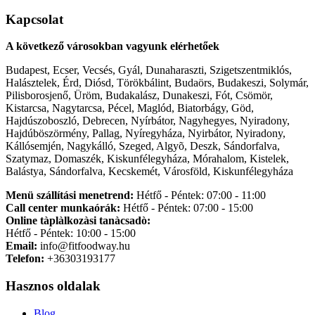
Kapcsolat
A következő városokban vagyunk elérhetőek
Budapest, Ecser, Vecsés, Gyál, Dunaharaszti, Szigetszentmiklós,
Halásztelek, Érd, Diósd, Törökbálint, Budaörs, Budakeszi, Solymár,
Pilisborosjenő, Üröm, Budakalász, Dunakeszi, Fót, Csömör,
Kistarcsa, Nagytarcsa, Pécel, Maglód, Biatorbágy, Göd,
Hajdúszoboszló, Debrecen, Nyírbátor, Nagyhegyes, Nyiradony,
Hajdúböszörmény, Pallag, Nyíregyháza, Nyirbátor, Nyiradony,
Kállósemjén, Nagykálló, Szeged, Algyõ, Deszk, Sándorfalva,
Szatymaz, Domaszék, Kiskunfélegyháza, Mórahalom, Kistelek,
Balástya, Sándorfalva, Kecskemét, Városföld, Kiskunfélegyháza
Menü szállítási menetrend:
Hétfő - Péntek: 07:00 - 11:00
Call center munkaórák:
Hétfő - Péntek: 07:00 - 15:00
Online tàplàlkozàsi tanàcsadò:
Hétfő - Péntek: 10:00 - 15:00
Email:
info@fitfoodway.hu
Telefon:
+36303193177
Hasznos oldalak
Blog