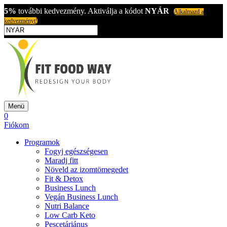
5%
további kedvezmény. Aktiválja a kódot
NYÁR
Alkalmazd a
kedvezményt!
Menü
0
Fiókom
Programok
Fogyj egészségesen
Maradj fitt
Növeld az izomtömegedet
Fit & Detox
Business Lunch
Vegán Business Lunch
Nutri Balance
Low Carb Keto
Pescetáriánus