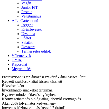
Vegán
Junior FIT
Protein
Vegetáriánus
A La Carte menü
Reggeli
Krémlevesek
Uzsonna
Főétel
Saláták
Desszert
Természetes üdítők
Vélemények
GYIK
Kapcsolat
Megrendelés
Professzionális táplálkozási szakértők által összeállított
Képzett szakácsok által frissen készített
Étkezésenként
Ínycsiklandó snackeket tartalmaz
Egy terv minden étkezési igényhez
Környezetbarát és biológiailag lebomló csomagolás
Akár 20% folyamatos kedvezmény
Ingyenes házhozszállítás (reggel 7 óràtól)