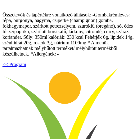
Összetevők és tápértékre vonatkozó állítások: -Gombakrémleves:
répa, burgonya, hagyma, csiperke (champignon) gomba,
fokhagymapor, szárított petrezselyem, szurokfű (oregánó), só, édes
fűszerpaprika, szárított borsikafű, tárkony, citromlé, curry, száraz
koriander. Súly: 350ml kalóriák: 230 kcal Fehérjék 6g, lipidek 14g,
szénhidrát 20g, rostok 3g, nátrium 1109mg * A menük
tartalmazhatnak mélyhűtött terméket/ mélyhűtött termékből
készülhetnek. *Allergének: -
<< Program