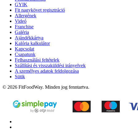
GYIK
Fit nagykövet regisztráció
Allergének
Videó
Franchise
Galéria
Ajándékkártya
Kalória kalkulátor
Kapcsolat
Csapatunk
Felhasználási feltételek
Szállítási és visszaküldési irányelvek
A személyes adatok feldolgozása
Sütik
© 2026 FitFoodWay. Minden jog fenntartva.