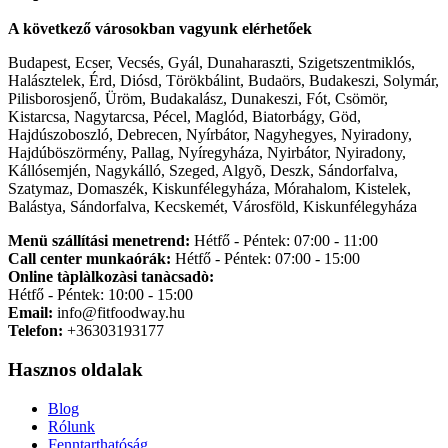
A következő városokban vagyunk elérhetőek
Budapest, Ecser, Vecsés, Gyál, Dunaharaszti, Szigetszentmiklós,
Halásztelek, Érd, Diósd, Törökbálint, Budaörs, Budakeszi, Solymár,
Pilisborosjenő, Üröm, Budakalász, Dunakeszi, Fót, Csömör,
Kistarcsa, Nagytarcsa, Pécel, Maglód, Biatorbágy, Göd,
Hajdúszoboszló, Debrecen, Nyírbátor, Nagyhegyes, Nyiradony,
Hajdúböszörmény, Pallag, Nyíregyháza, Nyirbátor, Nyiradony,
Kállósemjén, Nagykálló, Szeged, Algyõ, Deszk, Sándorfalva,
Szatymaz, Domaszék, Kiskunfélegyháza, Mórahalom, Kistelek,
Balástya, Sándorfalva, Kecskemét, Városföld, Kiskunfélegyháza
Menü szállítási menetrend:
Hétfő - Péntek: 07:00 - 11:00
Call center munkaórák:
Hétfő - Péntek: 07:00 - 15:00
Online tàplàlkozàsi tanàcsadò:
Hétfő - Péntek: 10:00 - 15:00
Email:
info@fitfoodway.hu
Telefon:
+36303193177
Hasznos oldalak
Blog
Rólunk
Fenntarthatóság