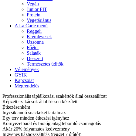
Vegán
Junior FIT
Protein
Vegetáriánus
A La Carte menü
Reggeli
Krémlevesek
Uzsonna
Főétel
Saláták
Desszert
Természetes üdítők
Vélemények
GYIK
Kapcsolat
Megrendelés
Professzionális táplálkozási szakértők által összeállított
Képzett szakácsok által frissen készített
Étkezésenként
Ínycsiklandó snackeket tartalmaz
Egy terv minden étkezési igényhez
Környezetbarát és biológiailag lebomló csomagolás
Akár 20% folyamatos kedvezmény
Ingyenes házhozszállítás (reggel 7 óràtól)