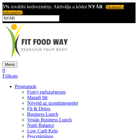
5%
további kedvezmény. Aktiválja a kódot
NYÁR
Alkalmazd a
kedvezményt!
Menü
0
Fiókom
Programok
Fogyj egészségesen
Maradj fitt
Növeld az izomtömegedet
Fit & Detox
Business Lunch
Vegán Business Lunch
Nutri Balance
Low Carb Keto
Pescetáriánus