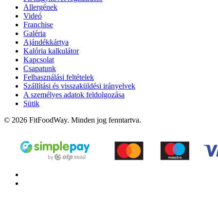
Allergének
Videó
Franchise
Galéria
Ajándékkártya
Kalória kalkulátor
Kapcsolat
Csapatunk
Felhasználási feltételek
Szállítási és visszaküldési irányelvek
A személyes adatok feldolgozása
Sütik
© 2026 FitFoodWay. Minden jog fenntartva.