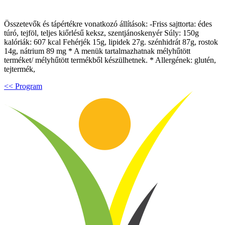
Összetevők és tápértékre vonatkozó állítások: -Friss sajttorta: édes
túró, tejföl, teljes kiőrlésű keksz, szentjánoskenyér Súly: 150g
kalóriák: 607 kcal Fehérjék 15g, lipidek 27g. szénhidrát 87g, rostok
14g, nátrium 89 mg * A menük tartalmazhatnak mélyhűtött
terméket/ mélyhűtött termékből készülhetnek. * Allergének: glutén,
tejtermék,
<< Program