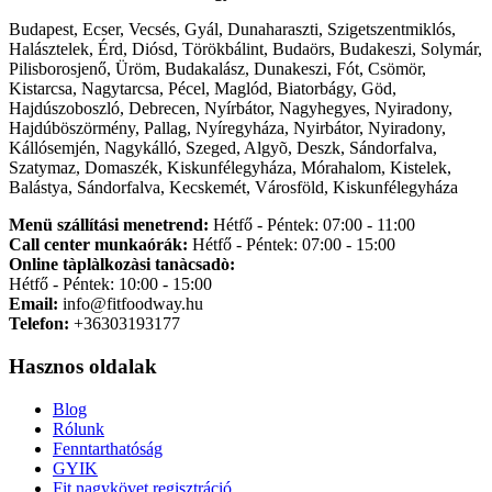
Budapest, Ecser, Vecsés, Gyál, Dunaharaszti, Szigetszentmiklós,
Halásztelek, Érd, Diósd, Törökbálint, Budaörs, Budakeszi, Solymár,
Pilisborosjenő, Üröm, Budakalász, Dunakeszi, Fót, Csömör,
Kistarcsa, Nagytarcsa, Pécel, Maglód, Biatorbágy, Göd,
Hajdúszoboszló, Debrecen, Nyírbátor, Nagyhegyes, Nyiradony,
Hajdúböszörmény, Pallag, Nyíregyháza, Nyirbátor, Nyiradony,
Kállósemjén, Nagykálló, Szeged, Algyõ, Deszk, Sándorfalva,
Szatymaz, Domaszék, Kiskunfélegyháza, Mórahalom, Kistelek,
Balástya, Sándorfalva, Kecskemét, Városföld, Kiskunfélegyháza
Menü szállítási menetrend:
Hétfő - Péntek: 07:00 - 11:00
Call center munkaórák:
Hétfő - Péntek: 07:00 - 15:00
Online tàplàlkozàsi tanàcsadò:
Hétfő - Péntek: 10:00 - 15:00
Email:
info@fitfoodway.hu
Telefon:
+36303193177
Hasznos oldalak
Blog
Rólunk
Fenntarthatóság
GYIK
Fit nagykövet regisztráció